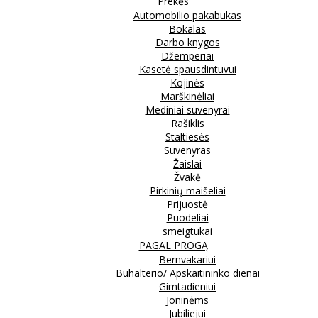
Prekės
Automobilio pakabukas
Bokalas
Darbo knygos
Džemperiai
Kasetė spausdintuvui
Kojinės
Marškinėliai
Mediniai suvenyrai
Rašiklis
Staltiesės
Suvenyras
Žaislai
Žvakė
Pirkinių maišeliai
Prijuostė
Puodeliai
smeigtukai
PAGAL PROGĄ
Bernvakariui
Buhalterio/ Apskaitininko dienai
Gimtadieniui
Joninėms
Jubiliejui