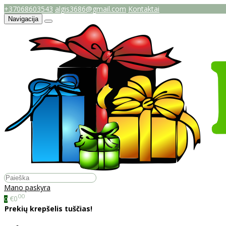
+37068603543
algis3686@gmail.com
Kontaktai
Navigacija
Mano paskyra
00
€0
0
Prekių krepšelis tuščias!