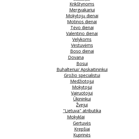
Krikštynoms
Mergvakariui
Mokytojų dienai
Motinos dienai
Tėvo dienai
Valentino dienai
Velykoms
Vestuvėms
Boso dienai
Dovana
Bosui
Buhalteriui/ Apskaitininkui
Grožio specialistui
Medžiotojui
Mokytojui
Vairuotojui
Ūkininkui
Žvejui
"Lietuva" atributika
Mokyklai
Gertuvės
Krepšiai
Kuprinės