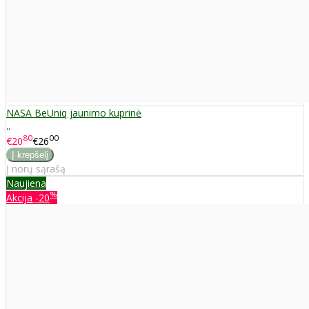
NASA BeUniq jaunimo kuprinė
..
80
00
€20
€26
Į norų sąrašą
Naujiena
%
Akcija
-20