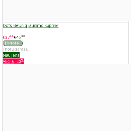
Dots BeUniq jaunimo kuprinė
..
44
80
€37
€46
Į norų sąrašą
Naujiena
%
Akcija
-20