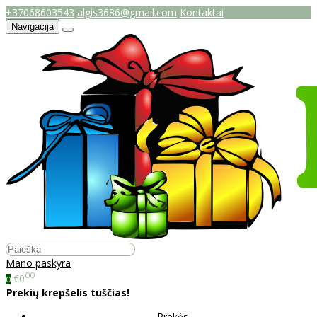
+37068603543
algis3686@gmail.com
Kontaktai
Navigacija
Mano paskyra
00
€0
0
Prekių krepšelis tuščias!
Prekės