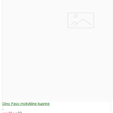
Dino Paso mokyklinė kuprinė
..
48
10