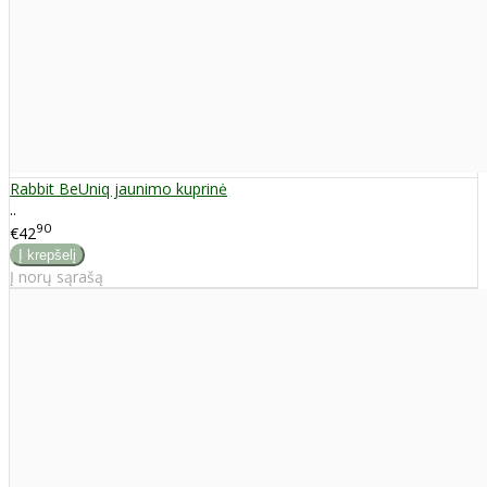
Rabbit BeUniq jaunimo kuprinė
..
90
€42
Į norų sąrašą