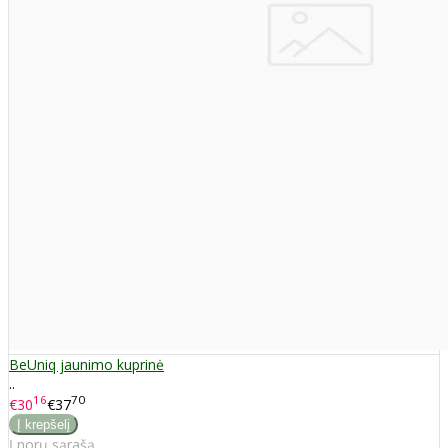
BeUniq jaunimo kuprinė
..
16
70
€30
€37
Į norų sąrašą