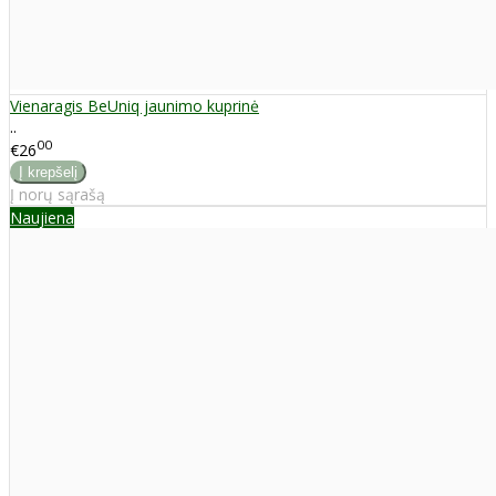
Vienaragis BeUniq jaunimo kuprinė
..
00
€26
Į norų sąrašą
Naujiena