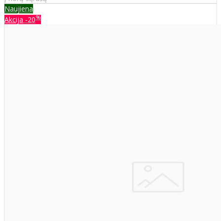
Naujiena
%
Akcija
-20