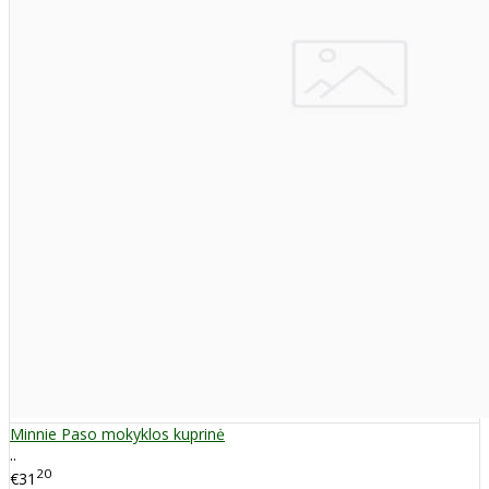
Minnie Paso mokyklos kuprinė
..
20
€31