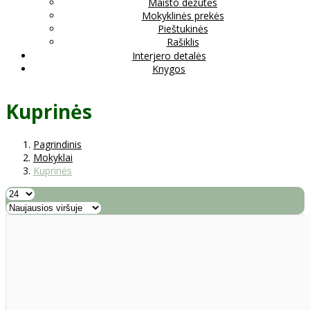
Maisto dėžutės
Mokyklinės prekės
Pieštukinės
Rašiklis
Interjero detalės
Knygos
Kuprinės
Pagrindinis
Mokyklai
Kuprinės