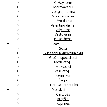
Krikštynoms
Mergvakariui
Mokytojų dienai
Motinos dienai
Tėvo dienai
Valentino dienai
Velykoms
Vestuvėms
Boso dienai
Dovana
Bosui
Buhalteriui/ Apskaitininkui
Grožio specialistui
Medžiotojui
Mokytojui
Vairuotojui
Ūkininkui
Žvejui
"Lietuva" atributika
Mokyklai
Gertuvės
Krepšiai
Kuprinės