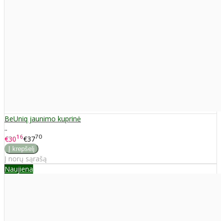
BeUniq jaunimo kuprinė
..
16
70
€30
€37
Į norų sąrašą
Naujiena