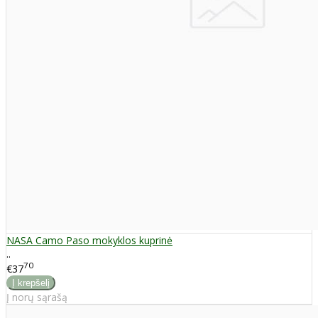
NASA Camo Paso mokyklos kuprinė
..
70
€37
Į norų sąrašą