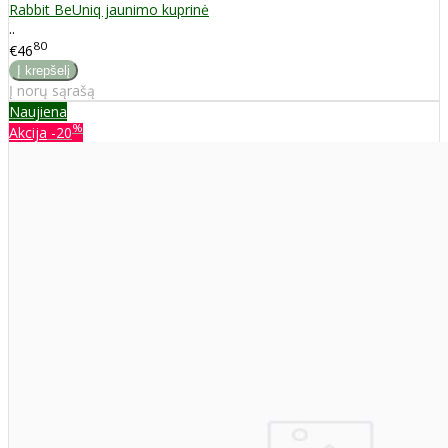
Rabbit BeUniq jaunimo kuprinė
..
80
€46
Į norų sąrašą
Naujiena
%
Akcija
-20