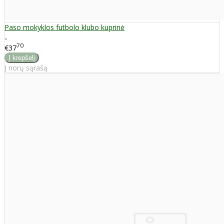
Paso mokyklos futbolo klubo kuprinė
..
70
€37
Į norų sąrašą