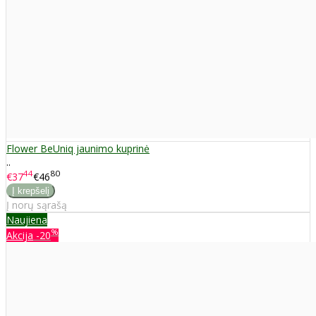
Flower BeUniq jaunimo kuprinė
..
44
80
€37
€46
Į norų sąrašą
Naujiena
%
Akcija
-20