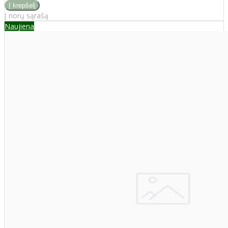
Į norų sąrašą
Naujiena