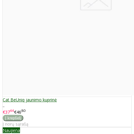
Cat BeUniq jaunimo kuprinė
..
44
80
€37
€46
Į norų sąrašą
Naujiena