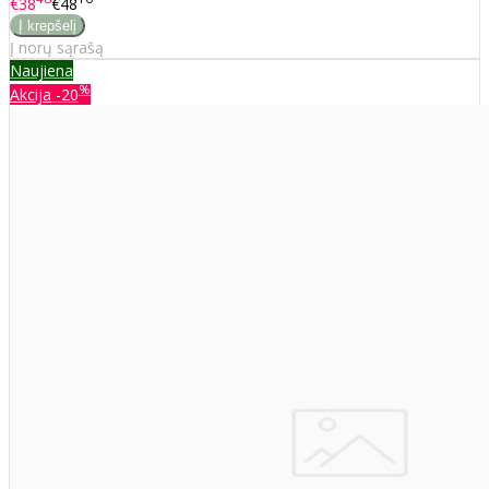
€38
€48
Į norų sąrašą
Naujiena
%
Akcija
-20