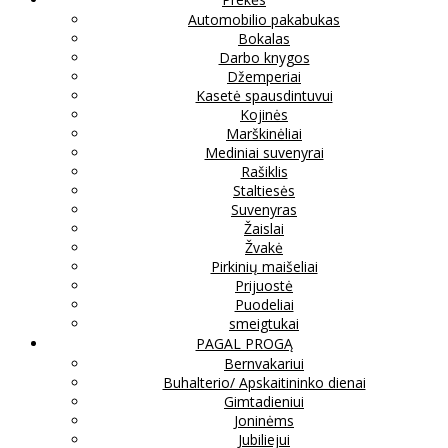
Automobilio pakabukas
Bokalas
Darbo knygos
Džemperiai
Kasetė spausdintuvui
Kojinės
Marškinėliai
Mediniai suvenyrai
Rašiklis
Staltiesės
Suvenyras
Žaislai
Žvakė
Pirkinių maišeliai
Prijuostė
Puodeliai
smeigtukai
PAGAL PROGĄ
Bernvakariui
Buhalterio/ Apskaitininko dienai
Gimtadieniui
Joninėms
Jubiliejui