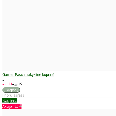
Gamer Paso mokyklinė kuprinė
..
48
10
€38
€48
Į norų sąrašą
Naujiena
%
Akcija
-20