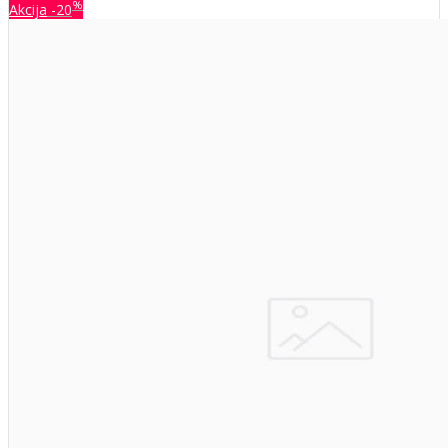
%
Akcija
-20