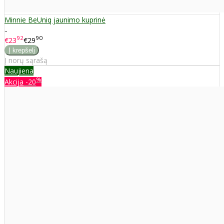
Minnie BeUniq jaunimo kuprinė
..
92
90
€23
€29
Į norų sąrašą
Naujiena
%
Akcija
-20