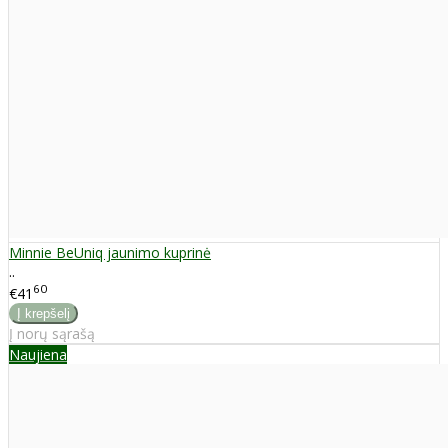
Minnie BeUniq jaunimo kuprinė
..
60
€41
Į norų sąrašą
Naujiena