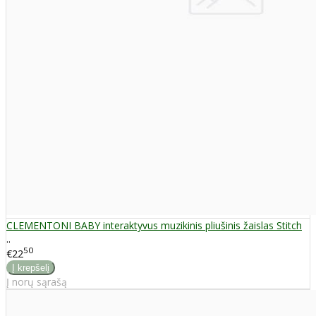
CLEMENTONI BABY interaktyvus muzikinis pliušinis žaislas Stitch
..
50
€22
Į norų sąrašą