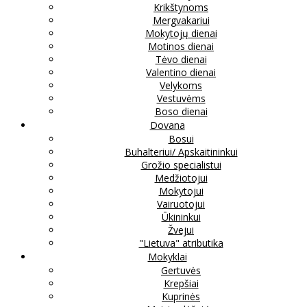
Krikštynoms
Mergvakariui
Mokytojų dienai
Motinos dienai
Tėvo dienai
Valentino dienai
Velykoms
Vestuvėms
Boso dienai
Dovana
Bosui
Buhalteriui/ Apskaitininkui
Grožio specialistui
Medžiotojui
Mokytojui
Vairuotojui
Ūkininkui
Žvejui
"Lietuva" atributika
Mokyklai
Gertuvės
Krepšiai
Kuprinės