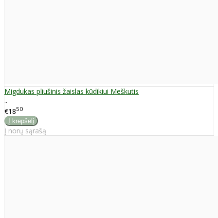
Migdukas pliušinis žaislas kūdikiui Meškutis
..
50
€18
Į norų sąrašą