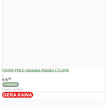
FISHER-PRICE robotukas Robobo LT/LV/EE
..
00
€76
Į norų sąrašą