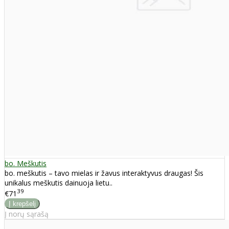
bo. Meškutis
bo. meškutis – tavo mielas ir žavus interaktyvus draugas! Šis
unikalus meškutis dainuoja lietu..
39
€71
Į norų sąrašą