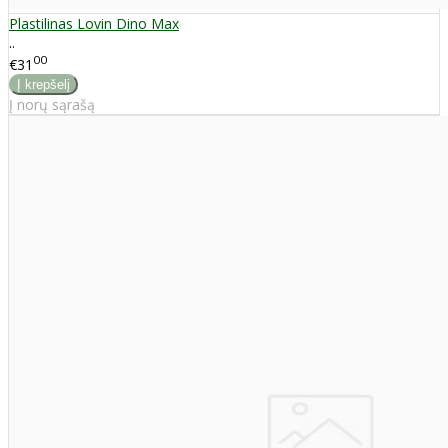
Plastilinas Lovin Dino Max
..
00
€31
Į norų sąrašą