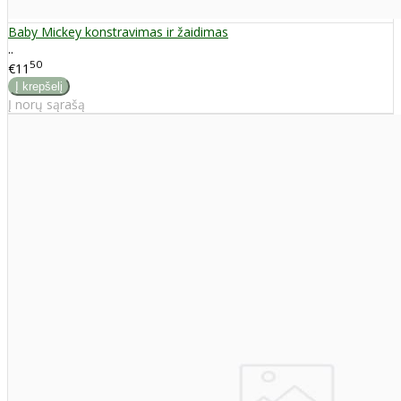
Baby Mickey konstravimas ir žaidimas
..
50
€11
Į norų sąrašą