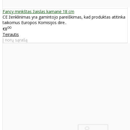
Fancy minkštas žaislas kamanė 18 cm
CE ženklinimas yra gamintojo pareiškimas, kad produktas atitinka
taikomus Europos Komisijos dire..
00
€8
Teirautis
Į norų sąrašą