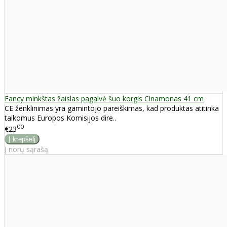
Fancy minkštas žaislas pagalvė šuo korgis Cinamonas 41 cm
CE ženklinimas yra gamintojo pareiškimas, kad produktas atitinka
taikomus Europos Komisijos dire..
00
€23
Į norų sąrašą