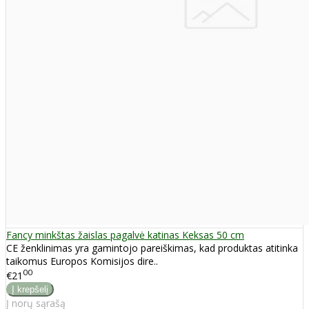
Fancy minkštas žaislas pagalvė katinas Keksas 50 cm
CE ženklinimas yra gamintojo pareiškimas, kad produktas atitinka
taikomus Europos Komisijos dire..
00
€21
Į norų sąrašą