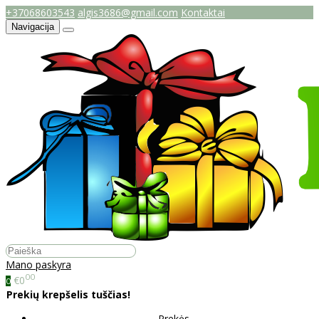
+37068603543
algis3686@gmail.com
Kontaktai
Navigacija
Mano paskyra
00
€0
0
Prekių krepšelis tuščias!
Prekės