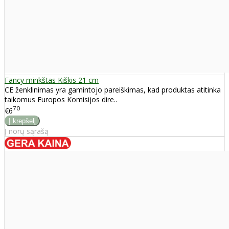
Fancy minkštas Kiškis 21 cm
CE ženklinimas yra gamintojo pareiškimas, kad produktas atitinka
taikomus Europos Komisijos dire..
70
€6
Į norų sąrašą