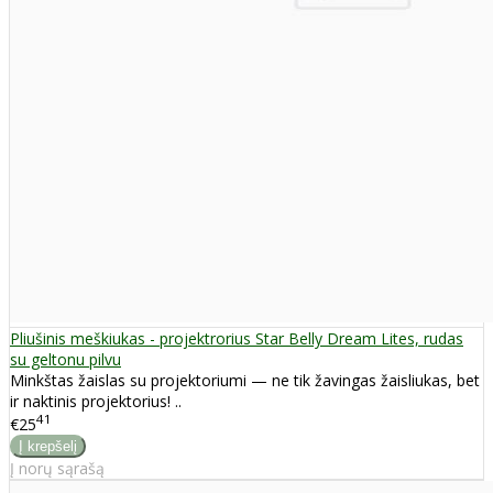
Pliušinis meškiukas - projektrorius Star Belly Dream Lites, rudas
su geltonu pilvu
Minkštas žaislas su projektoriumi — ne tik žavingas žaisliukas, bet
ir naktinis projektorius! ..
41
€25
Į norų sąrašą