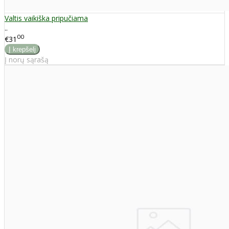
Valtis vaikiška pripučiama
..
00
€31
Į norų sąrašą