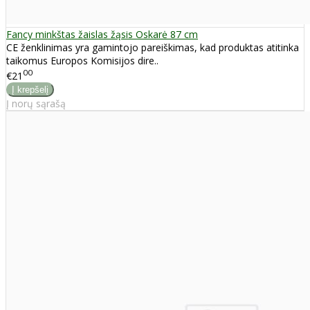
Fancy minkštas žaislas žąsis Oskarė 87 cm
CE ženklinimas yra gamintojo pareiškimas, kad produktas atitinka
taikomus Europos Komisijos dire..
00
€21
Į norų sąrašą