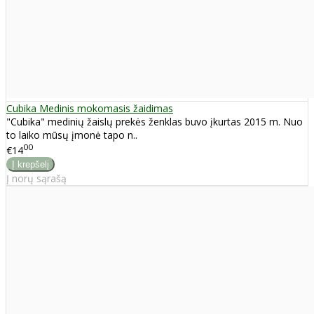
Cubika Medinis mokomasis žaidimas
"Cubika" medinių žaislų prekės ženklas buvo įkurtas 2015 m. Nuo
to laiko mūsų įmonė tapo n..
00
€14
Į norų sąrašą