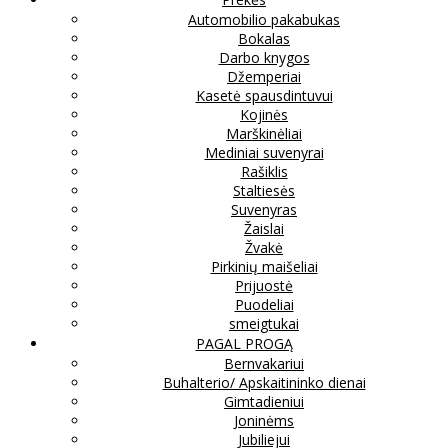
Automobilio pakabukas
Bokalas
Darbo knygos
Džemperiai
Kasetė spausdintuvui
Kojinės
Marškinėliai
Mediniai suvenyrai
Rašiklis
Staltiesės
Suvenyras
Žaislai
Žvakė
Pirkinių maišeliai
Prijuostė
Puodeliai
smeigtukai
PAGAL PROGĄ
Bernvakariui
Buhalterio/ Apskaitininko dienai
Gimtadieniui
Joninėms
Jubiliejui