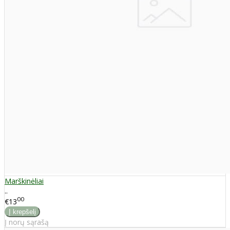
Marškinėliai
..
00
€13
Į norų sąrašą