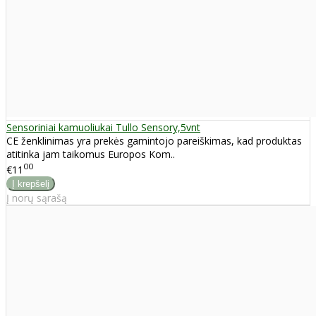
Sensoriniai kamuoliukai Tullo Sensory,5vnt
CE ženklinimas yra prekės gamintojo pareiškimas, kad produktas
atitinka jam taikomus Europos Kom..
00
€11
Į norų sąrašą