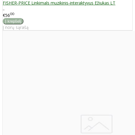
FISHER-PRICE Linkimals muzikinis-interaktyvus Ežiukas LT
..
00
€56
Į norų sąrašą