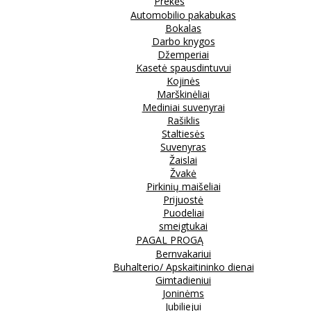
Prekės
Automobilio pakabukas
Bokalas
Darbo knygos
Džemperiai
Kasetė spausdintuvui
Kojinės
Marškinėliai
Mediniai suvenyrai
Rašiklis
Staltiesės
Suvenyras
Žaislai
Žvakė
Pirkinių maišeliai
Prijuostė
Puodeliai
smeigtukai
PAGAL PROGĄ
Bernvakariui
Buhalterio/ Apskaitininko dienai
Gimtadieniui
Joninėms
Jubiliejui