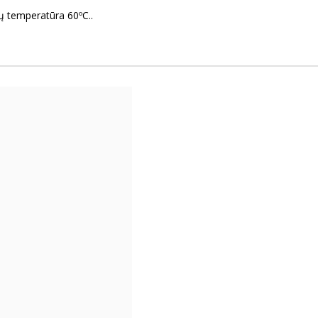
mų temperatūra 60ºC..