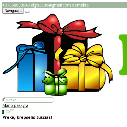
+37068603543
algis3686@gmail.com
Kontaktai
Navigacija
Mano paskyra
00
€0
0
Prekių krepšelis tuščias!