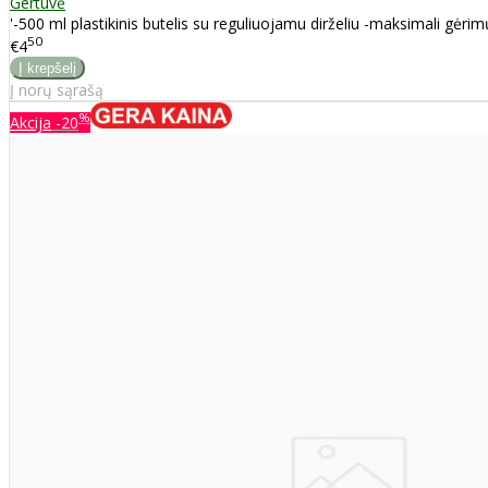
Gertuvė
'-500 ml plastikinis butelis su reguliuojamu dirželiu -maksimali gėri
50
€4
Į norų sąrašą
%
Akcija
-20