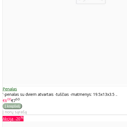
Penalas
'-penalas su dviem atvartais -tuščias -matmenys: 19.5x13x3.5 ..
00
50
€6
€7
Į norų sąrašą
%
Akcija
-20