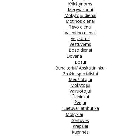
Krikštynoms
Mergvakariui
Mokytojų dienai
Motinos dienai
Tėvo dienai
Valentino dienai
Velykoms
Vestuvėms
Boso dienai
Dovana
Bosui
Buhalteriui/ Apskaitininkui
Grožio specialistui
Medžiotojui
Mokytojui
Vairuotojui
Ūkininkui
Žvejui
"Lietuva" atributika
Mokyklai
Gertuvės
Krepšiai
Kuprinės