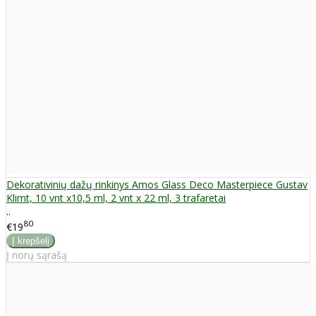
Dekorativinių dažų rinkinys Amos Glass Deco Masterpiece Gustav
Klimt, 10 vnt x10,5 ml, 2 vnt x 22 ml, 3 trafaretai
..
80
€19
Į norų sąrašą