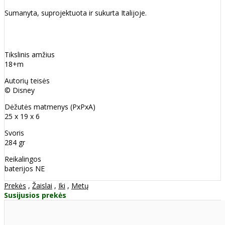
Sumanyta, suprojektuota ir sukurta Italijoje.
Tikslinis amžius
18+m
Autorių teisės
© Disney
Dėžutės matmenys (PxPxA)
25 x 19 x 6
Svoris
284 gr
Reikalingos
baterijos NE
Prekės
,
Žaislai
,
Iki
,
Metų
Susijusios prekės