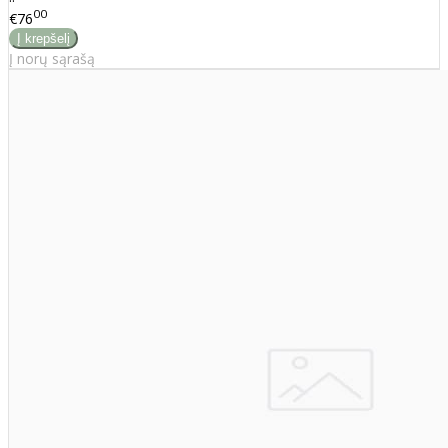
00
€76
Į norų sąrašą