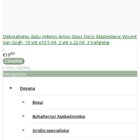
Dekorativinių dažų rinkinys Amos Glass Deco Masterpiece Vincent
Van Gogh, 10 vnt x10,5 ml, 2 vnt x 22 ml, 3 trafaretai
..
80
€19
Į norų sąrašą
Kategorijos
Dovana
Bosui
Buhalteriui/ Apskaitininkui
Grožio specialistui