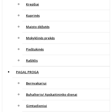
Krepšiai
Kuprinės
Maisto dėžutės
Mokyklinės prekės
Pieštukinės
Rašiklis
PAGAL PROGĄ
Bernvakariui
Buhalterio/ Apskaitininko dienai
Gimtadieniui