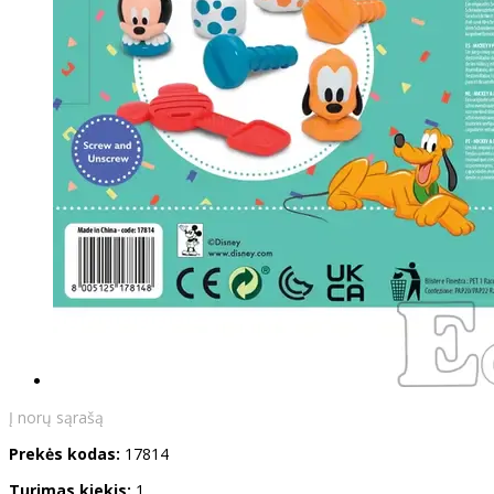
Į norų sąrašą
Prekės kodas:
17814
Turimas kiekis:
1