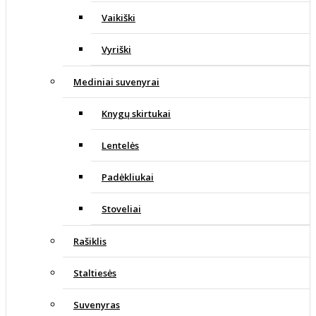
Vaikiški
Vyriški
Mediniai suvenyrai
Knygų skirtukai
Lentelės
Padėkliukai
Stoveliai
Rašiklis
Staltiesės
Suvenyras