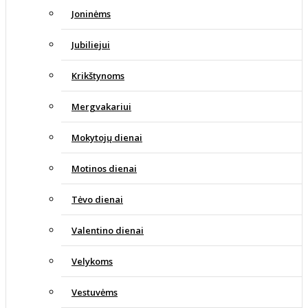
Joninėms
Jubiliejui
Krikštynoms
Mergvakariui
Mokytojų dienai
Motinos dienai
Tėvo dienai
Valentino dienai
Velykoms
Vestuvėms