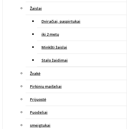
Žaislai
Dviračiai, paspirtukai
iki 2 metų
Minkšti žaislai
Stalo žaidimai
Žvakė
Pirkinių maišeliai
Prijuostė
Puodeliai
smeigtukai