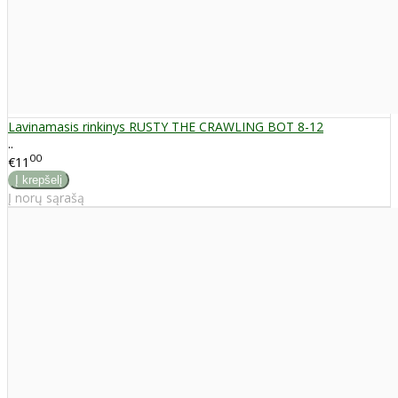
Lavinamasis rinkinys RUSTY THE CRAWLING BOT 8-12
..
00
€11
Į norų sąrašą