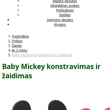
Maisto dėžutės
Mokyklinės prekės
Pieštukinės
Rašiklis
Interjero detalės
Knygos
Pagrindinis
Prekės
Žaislai
iki 2 metų
Baby Mickey konstravimas ir žaidimas
Baby Mickey konstravimas ir
žaidimas