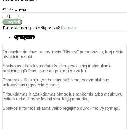
50
€11
su PVM
Turite klausimų apie šią prekę?
Klauskite
Aprašymas
Originalus rinkinys su mylimais "Disney" personažais, kurį reikia
atsukti ir prisukti.
Spalvotas atsuktuvas daro žaidimą evoliucinį ir stimuliuoja
rankinius įgūdžius, kurie auga kartu su vaiku.
Pastarasis iš tikrųjų yra būtinas pažinimo vystymuisi nuo
ankstyviausių gyvenimo metų.
Prisukdamas ir atsukdamas simbolius rankomis arba atsuktuvu,
vaikas turi galimybę lavinti smulkiąją motoriką.
Spalvos ir formos skatina vaiko regėjimo suvokimo vystymąsi.