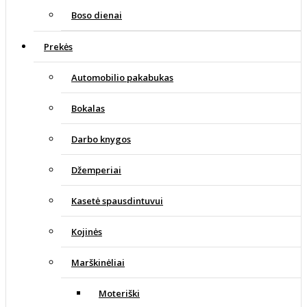
Boso dienai
Prekės
Automobilio pakabukas
Bokalas
Darbo knygos
Džemperiai
Kasetė spausdintuvui
Kojinės
Marškinėliai
Moteriški