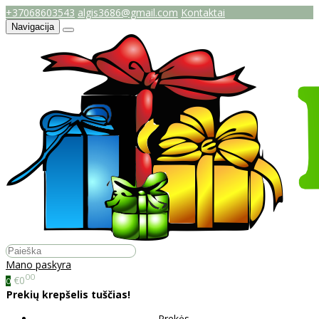
+37068603543
algis3686@gmail.com
Kontaktai
Navigacija
Mano paskyra
00
€0
0
Prekių krepšelis tuščias!
Prekės