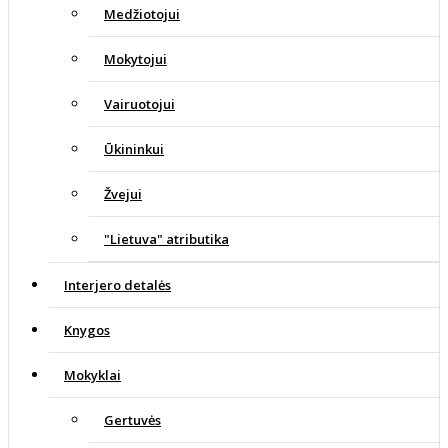
Medžiotojui
Mokytojui
Vairuotojui
Ūkininkui
Žvejui
"Lietuva" atributika
Interjero detalės
Knygos
Mokyklai
Gertuvės