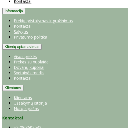
Kontaktai
Informacija
Prekių pristatymas ir gražinimas
Kontaktai
Sąlygos
Privatumo politika
Klientų aptarnavimas
Visos prekės
Prekės su nuolaida
Dovanų kuponai
Svetainės medis
Kontaktai
Klientams
Klientams
Užsakymų istorija
Norų sąrašas
Kontaktai
+37068603543