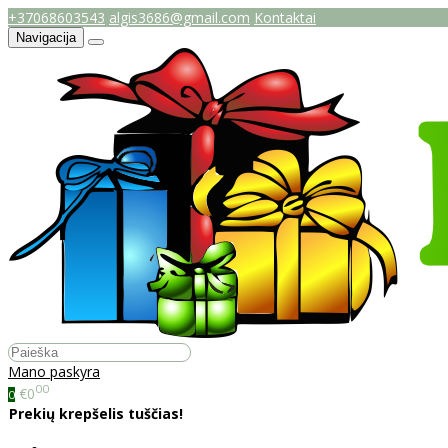
+37068603543
algis3686@gmail.com
Kontaktai
Navigacija
Mano paskyra
00
€0
0
Prekių krepšelis tuščias!