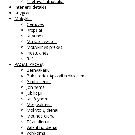
"Lietuva" atributika
Interjero detalės
Knygos
Mokyklai
Gertuvės
Krepšiai
Kuprinės
Maisto dėžutės
Mokyklinės prekės
Pieštukinės
Rašiklis
PAGAL PROGĄ
Bernvakariui
Buhalterio/ Apskaitininko dienai
Gimtadieniui
Joninėms
Jubiliejui
Krikštynoms
Mergvakariui
Mokytojų dienai
Motinos dienai
Tėvo dienai
Valentino dienai
Velykoms