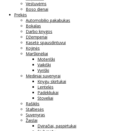
Vestuvėms
Boso dienai
Prekės
Automobilio pakabukas
Bokalas
Darbo knygos
Džemperiai
Kasetė spausdintuvui
Kojinės
Marškinėliai
Moteriški
Vaikiški
Vyriški
Mediniai suvenyrai
Knygų skirtukai
Lentelės
Padėkliukai
Stoveliai
Rašiklis
Staltiesės
Suvenyras
Žaislai
Dviračiai, paspirtukai