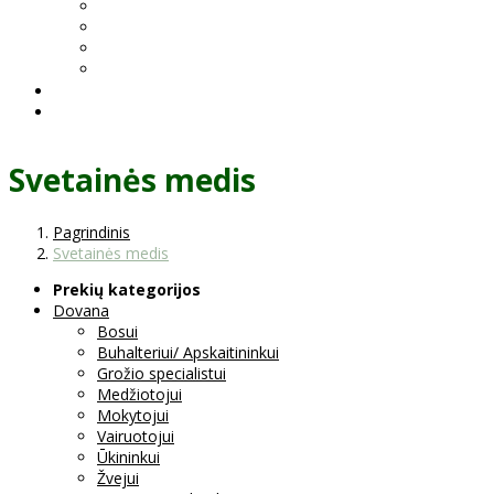
Svetainės medis
Pagrindinis
Svetainės medis
Prekių kategorijos
Dovana
Bosui
Buhalteriui/ Apskaitininkui
Grožio specialistui
Medžiotojui
Mokytojui
Vairuotojui
Ūkininkui
Žvejui