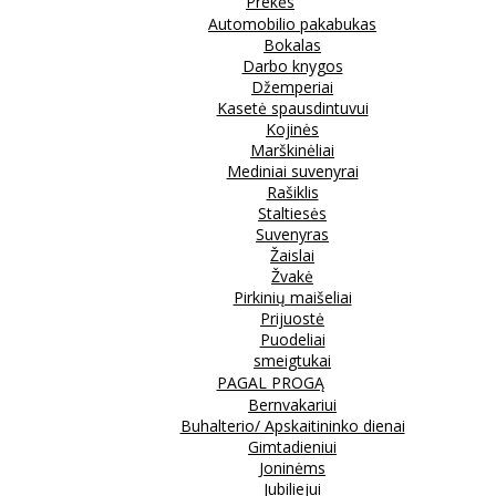
Prekės
Automobilio pakabukas
Bokalas
Darbo knygos
Džemperiai
Kasetė spausdintuvui
Kojinės
Marškinėliai
Mediniai suvenyrai
Rašiklis
Staltiesės
Suvenyras
Žaislai
Žvakė
Pirkinių maišeliai
Prijuostė
Puodeliai
smeigtukai
PAGAL PROGĄ
Bernvakariui
Buhalterio/ Apskaitininko dienai
Gimtadieniui
Joninėms
Jubiliejui