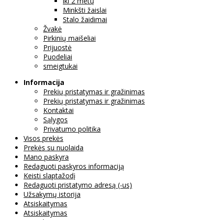
iki 2 metų
Minkšti žaislai
Stalo žaidimai
Žvakė
Pirkinių maišeliai
Prijuostė
Puodeliai
smeigtukai
Informacija
Prekių pristatymas ir gražinimas
Prekių pristatymas ir gražinimas
Kontaktai
Sąlygos
Privatumo politika
Visos prekės
Prekės su nuolaida
Mano paskyra
Redaguoti paskyros informaciją
Keisti slaptažodį
Redaguoti pristatymo adresą (-us)
Užsakymų istorija
Atsiskaitymas
Atsiskaitymas