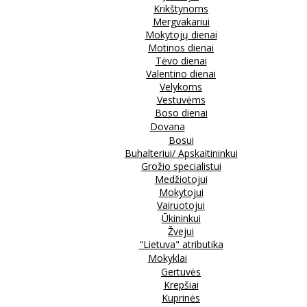
Krikštynoms
Mergvakariui
Mokytojų dienai
Motinos dienai
Tėvo dienai
Valentino dienai
Velykoms
Vestuvėms
Boso dienai
Dovana
Bosui
Buhalteriui/ Apskaitininkui
Grožio specialistui
Medžiotojui
Mokytojui
Vairuotojui
Ūkininkui
Žvejui
"Lietuva" atributika
Mokyklai
Gertuvės
Krepšiai
Kuprinės