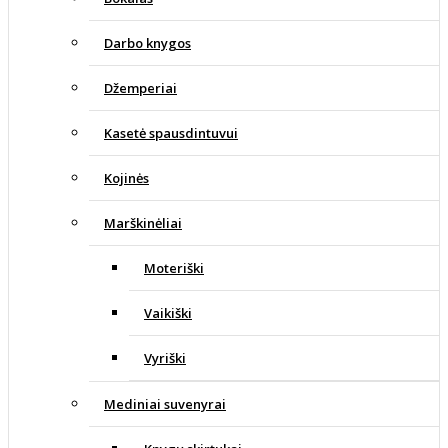
Darbo knygos
Džemperiai
Kasetė spausdintuvui
Kojinės
Marškinėliai
Moteriški
Vaikiški
Vyriški
Mediniai suvenyrai