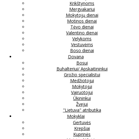
Krikštynoms
Mergvakariui
Mokytojų dienai
Motinos dienai
Tėvo dienai
Valentino dienai
Velykoms
Vestuvėms
Boso dienai
Dovana
Bosui
Buhalteriui/ Apskaitininkui
Grožio specialistui
Medžiotojui
Mokytojui
Vairuotojui
Ūkininkui
Žvejui
"Lietuva" atributika
Mokyklai
Gertuvės
Krepšiai
Kuprinės