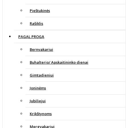
Pieštukinės
Rašiklis
PAGAL PROGĄ
Bernvakariui
Buhalterio/ Apskaitininko dienai
Gimtadieniui
Joninėms
Jubiliejui
Krikštynoms
Mergvakariui