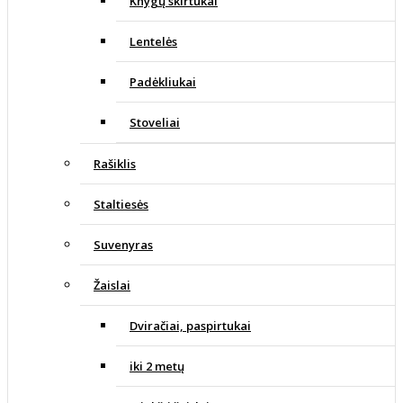
Knygų skirtukai
Lentelės
Padėkliukai
Stoveliai
Rašiklis
Staltiesės
Suvenyras
Žaislai
Dviračiai, paspirtukai
iki 2 metų