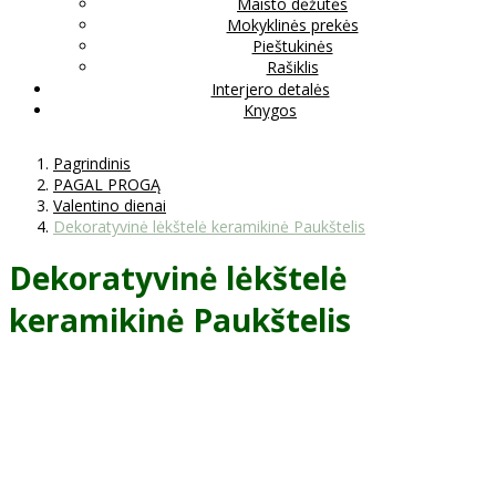
Maisto dėžutės
Mokyklinės prekės
Pieštukinės
Rašiklis
Interjero detalės
Knygos
Pagrindinis
PAGAL PROGĄ
Valentino dienai
Dekoratyvinė lėkštelė keramikinė Paukštelis
Dekoratyvinė lėkštelė
keramikinė Paukštelis