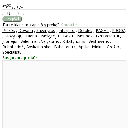
50
€8
su PVM
Turite klausimų apie šią prekę?
Klauskite
Prekės
,
Dovana
,
Suvenyras
,
Interjero
,
Detalės
,
PAGAL
,
PROGĄ
,
Mokytojų
,
Dienai
,
Mokytojui
,
Bosui
,
Motinos
,
Gimtadieniui
,
Jubiliejui
,
Valentino
,
Velykoms
,
Krikštynoms
,
Vestuvėms
,
Buhalterio/
,
Apskaitininko
,
Buhalteriui/
,
Apskaitininkui
,
Grožio
,
Specialistui
Susijusios prekės