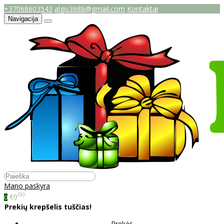
+37068603543
algis3686@gmail.com
Kontaktai
Navigacija
Mano paskyra
00
€0
0
Prekių krepšelis tuščias!
Prekės