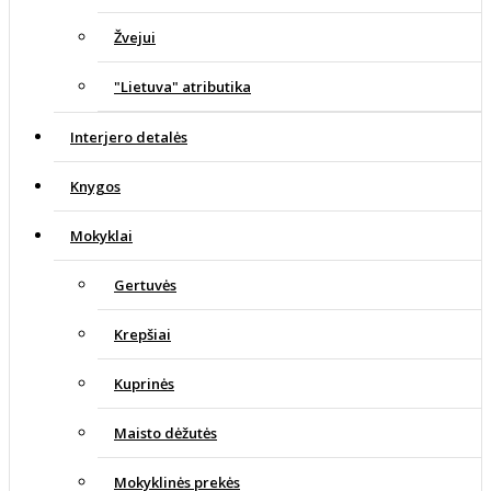
Žvejui
"Lietuva" atributika
Interjero detalės
Knygos
Mokyklai
Gertuvės
Krepšiai
Kuprinės
Maisto dėžutės
Mokyklinės prekės