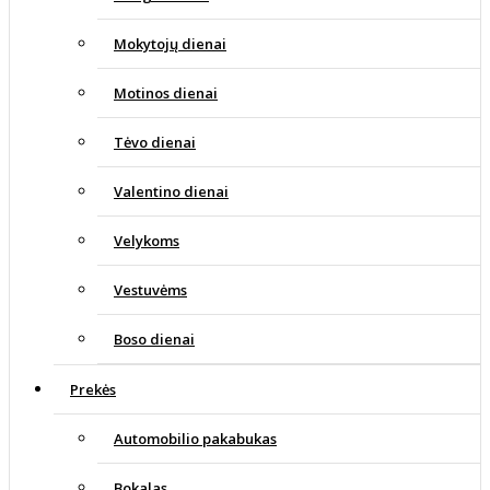
Mokytojų dienai
Motinos dienai
Tėvo dienai
Valentino dienai
Velykoms
Vestuvėms
Boso dienai
Prekės
Automobilio pakabukas
Bokalas