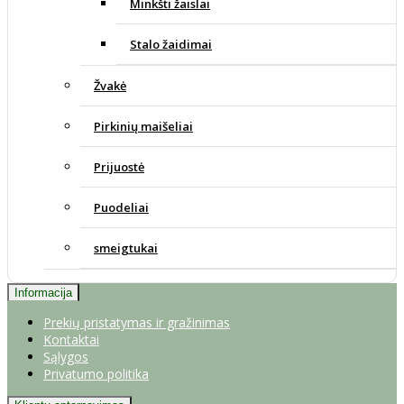
Minkšti žaislai
Stalo žaidimai
Žvakė
Pirkinių maišeliai
Prijuostė
Puodeliai
smeigtukai
Informacija
Prekių pristatymas ir gražinimas
Kontaktai
Sąlygos
Privatumo politika