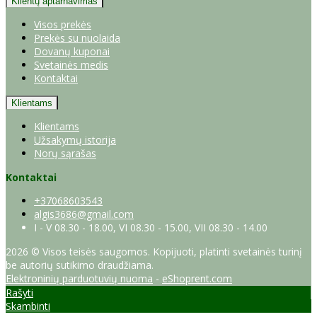
Klientų aptarnavimas
Visos prekės
Prekės su nuolaida
Dovanų kuponai
Svetainės medis
Kontaktai
Klientams
Klientams
Užsakymų istorija
Norų sąrašas
Kontaktai
+37068603543
algis3686@gmail.com
I - V 08.30 - 18.00, VI 08.30 - 15.00, VII 08.30 - 14.00
2026 © Visos teisės saugomos. Kopijuoti, platinti svetainės turinį
be autorių sutikimo draudžiama.
Elektroninių parduotuvių nuoma
-
eShoprent.com
Rašyti
Skambinti