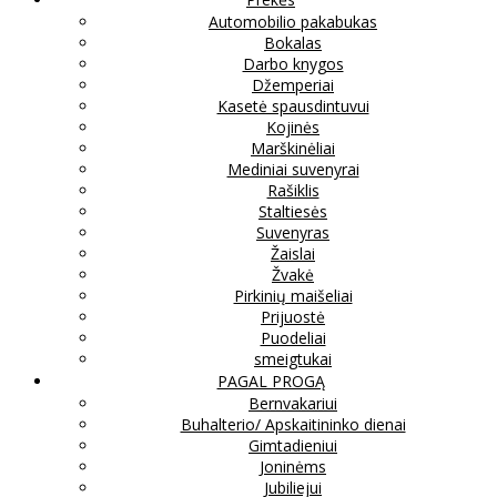
Automobilio pakabukas
Bokalas
Darbo knygos
Džemperiai
Kasetė spausdintuvui
Kojinės
Marškinėliai
Mediniai suvenyrai
Rašiklis
Staltiesės
Suvenyras
Žaislai
Žvakė
Pirkinių maišeliai
Prijuostė
Puodeliai
smeigtukai
PAGAL PROGĄ
Bernvakariui
Buhalterio/ Apskaitininko dienai
Gimtadieniui
Joninėms
Jubiliejui