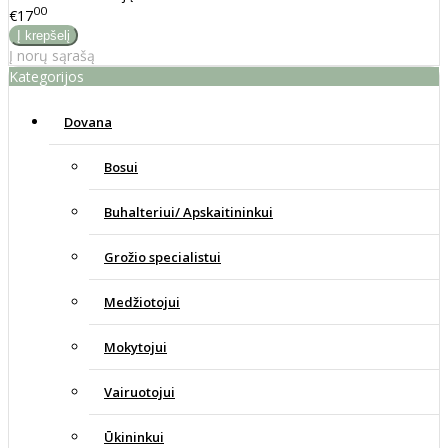
00
€17
Į norų sąrašą
Kategorijos
Dovana
Bosui
Buhalteriui/ Apskaitininkui
Grožio specialistui
Medžiotojui
Mokytojui
Vairuotojui
Ūkininkui