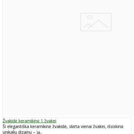
Žvakidė keramikinė 1 žvakei
Ši elegantiška keramikinė žvakidė, skirta vienai žvakei, išsiskiria
unikaliu dizainu – ją..