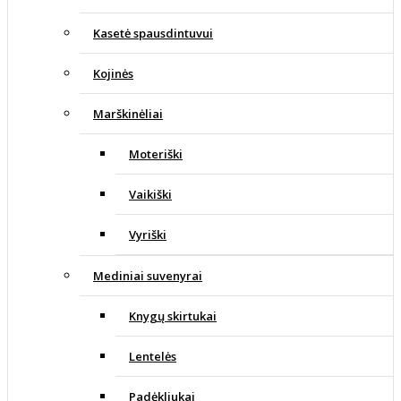
Kasetė spausdintuvui
Kojinės
Marškinėliai
Moteriški
Vaikiški
Vyriški
Mediniai suvenyrai
Knygų skirtukai
Lentelės
Padėkliukai