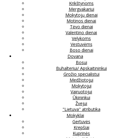
Krikštynoms
Mergvakariui
Mokytojų dienai
Motinos dienai
Tėvo dienai
Valentino dienai
Velykoms
Vestuvėms
Boso dienai
Dovana
Bosui
Buhalteriui/ Apskaitininkui
Grožio specialistui
Medžiotojui
Mokytojui
Vairuotojui
Ūkininkui
Žvejui
"Lietuva" atributika
Mokyklai
Gertuvės
Krepšiai
Kuprinės