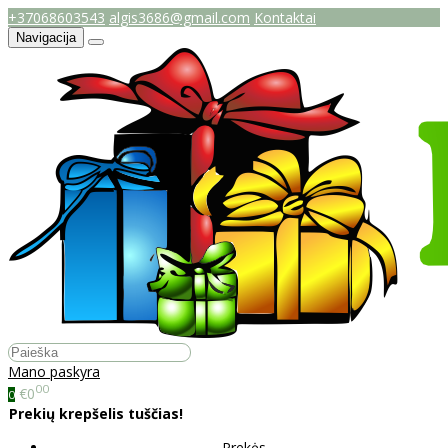
+37068603543
algis3686@gmail.com
Kontaktai
Navigacija
Mano paskyra
00
€0
0
Prekių krepšelis tuščias!
Prekės