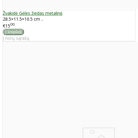
Žvakidė Gėlės žiedas metalinė
28.5×11.5×10.5 cm ..
00
€15
Į norų sąrašą