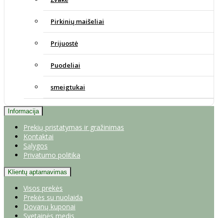
Pirkinių maišeliai
Prijuostė
Puodeliai
smeigtukai
Informacija
Prekių pristatymas ir gražinimas
Kontaktai
Sąlygos
Privatumo politika
Klientų aptarnavimas
Visos prekės
Prekės su nuolaida
Dovanų kuponai
Svetainės medis