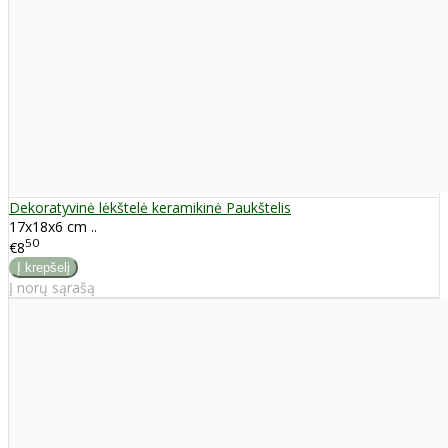
Dekoratyvinė lėkštelė keramikinė Paukštelis
17x18x6 cm ..
50
€8
Į norų sąrašą