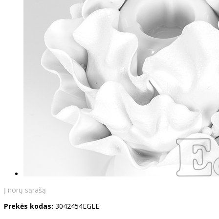
Į norų sąrašą
Prekės kodas:
3042454EGLE