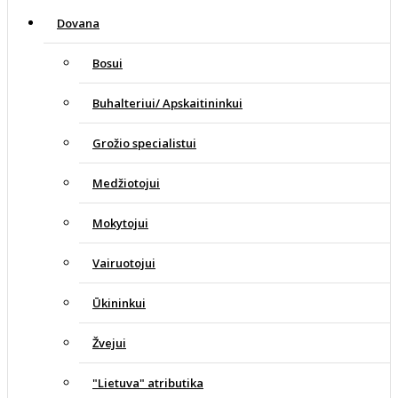
Dovana
Bosui
Buhalteriui/ Apskaitininkui
Grožio specialistui
Medžiotojui
Mokytojui
Vairuotojui
Ūkininkui
Žvejui
"Lietuva" atributika