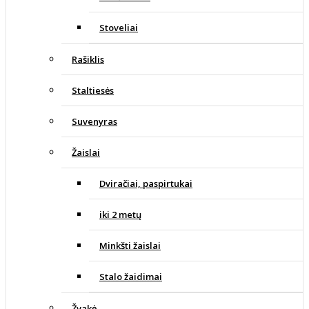
Stoveliai
Rašiklis
Staltiesės
Suvenyras
Žaislai
Dviračiai, paspirtukai
iki 2 metų
Minkšti žaislai
Stalo žaidimai
Žvakė