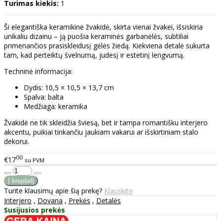
Turimas kiekis:
1
Ši elegantiška keramikinė žvakidė, skirta vienai žvakei, išsiskiria
unikaliu dizainu – ją puošia keraminės garbanėlės, subtiliai
primenančios prasiskleidusį gėlės žiedą. Kiekviena detalė sukurta
tam, kad perteiktų švelnumą, judesį ir estetinį lengvumą.
Techninė informacija:
Dydis: 10,5 × 10,5 × 13,7 cm
Spalva: balta
Medžiaga: keramika
Žvakidė ne tik skleidžia šviesą, bet ir tampa romantišku interjero
akcentu, puikiai tinkančiu jaukiam vakarui ar išskirtiniam stalo
dekorui.
00
€17
su PVM
Turite klausimų apie šią prekę?
Klauskite
Interjero
,
Dovana
,
Prekės
,
Detalės
Susijusios prekės