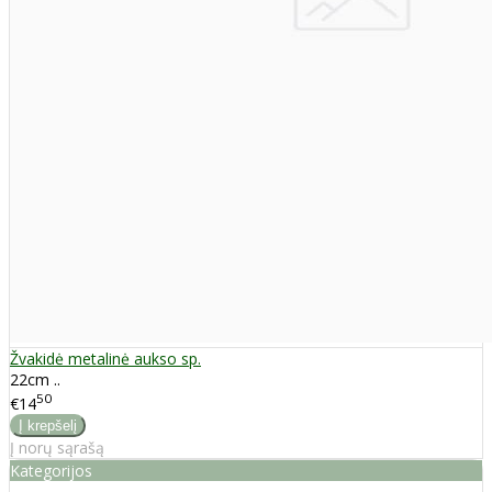
Žvakidė metalinė aukso sp.
22cm ..
50
€14
Į norų sąrašą
Kategorijos