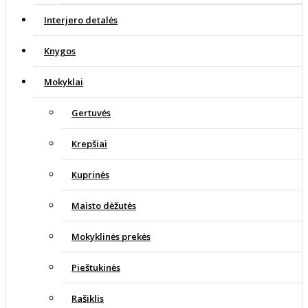
Interjero detalės
Knygos
Mokyklai
Gertuvės
Krepšiai
Kuprinės
Maisto dėžutės
Mokyklinės prekės
Pieštukinės
Rašiklis