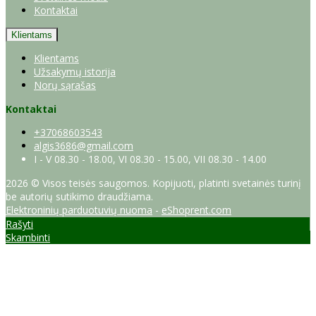
Kontaktai
Klientams
Klientams
Užsakymų istorija
Norų sąrašas
Kontaktai
+37068603543
algis3686@gmail.com
I - V 08.30 - 18.00, VI 08.30 - 15.00, VII 08.30 - 14.00
2026 © Visos teisės saugomos. Kopijuoti, platinti svetainės turinį
be autorių sutikimo draudžiama.
Elektroninių parduotuvių nuoma
-
eShoprent.com
Rašyti
Skambinti