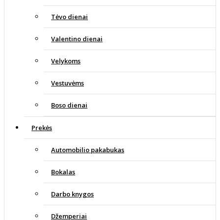
Tėvo dienai
Valentino dienai
Velykoms
Vestuvėms
Boso dienai
Prekės
Automobilio pakabukas
Bokalas
Darbo knygos
Džemperiai