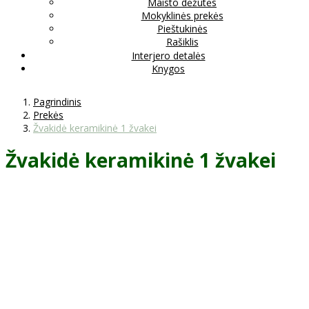
Maisto dėžutės
Mokyklinės prekės
Pieštukinės
Rašiklis
Interjero detalės
Knygos
Pagrindinis
Prekės
Žvakidė keramikinė 1 žvakei
Žvakidė keramikinė 1 žvakei