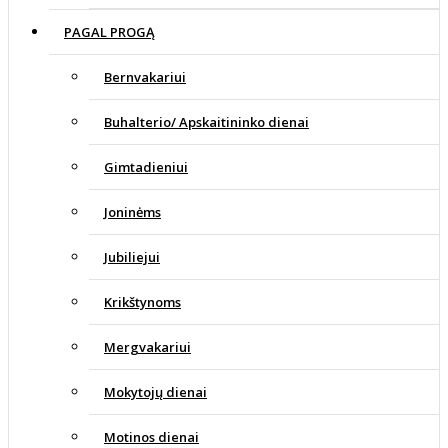
PAGAL PROGĄ
Bernvakariui
Buhalterio/ Apskaitininko dienai
Gimtadieniui
Joninėms
Jubiliejui
Krikštynoms
Mergvakariui
Mokytojų dienai
Motinos dienai