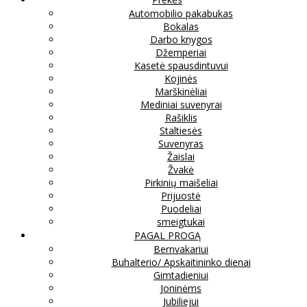
Automobilio pakabukas
Bokalas
Darbo knygos
Džemperiai
Kasetė spausdintuvui
Kojinės
Marškinėliai
Mediniai suvenyrai
Rašiklis
Staltiesės
Suvenyras
Žaislai
Žvakė
Pirkinių maišeliai
Prijuostė
Puodeliai
smeigtukai
PAGAL PROGĄ
Bernvakariui
Buhalterio/ Apskaitininko dienai
Gimtadieniui
Joninėms
Jubiliejui