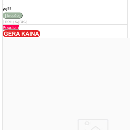
..
99
€9
Į norų sąrašą
Populiari