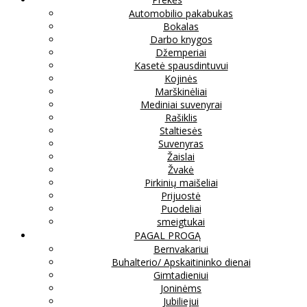
Automobilio pakabukas
Bokalas
Darbo knygos
Džemperiai
Kasetė spausdintuvui
Kojinės
Marškinėliai
Mediniai suvenyrai
Rašiklis
Staltiesės
Suvenyras
Žaislai
Žvakė
Pirkinių maišeliai
Prijuostė
Puodeliai
smeigtukai
PAGAL PROGĄ
Bernvakariui
Buhalterio/ Apskaitininko dienai
Gimtadieniui
Joninėms
Jubiliejui