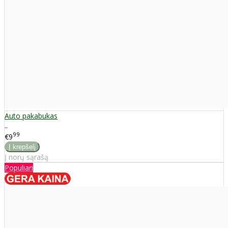
Auto pakabukas
..
99
€9
Į norų sąrašą
Populiari