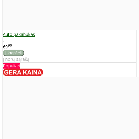
Auto pakabukas
..
99
€9
Į norų sąrašą
Populiari