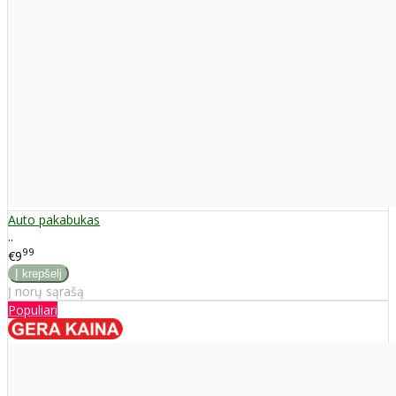
Auto pakabukas
..
99
€9
Į norų sąrašą
Populiari