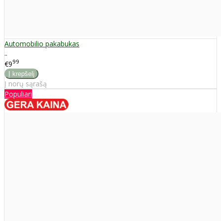
Automobilio pakabukas
..
99
€9
Į norų sąrašą
Populiari