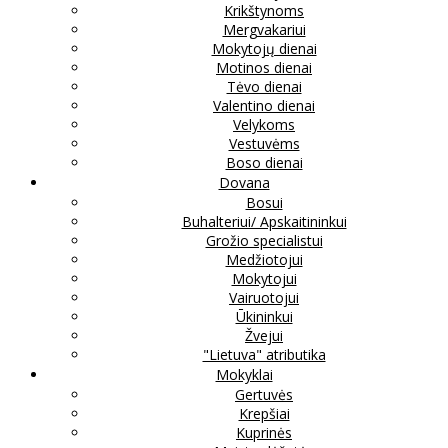
Krikštynoms
Mergvakariui
Mokytojų dienai
Motinos dienai
Tėvo dienai
Valentino dienai
Velykoms
Vestuvėms
Boso dienai
Dovana
Bosui
Buhalteriui/ Apskaitininkui
Grožio specialistui
Medžiotojui
Mokytojui
Vairuotojui
Ūkininkui
Žvejui
"Lietuva" atributika
Mokyklai
Gertuvės
Krepšiai
Kuprinės