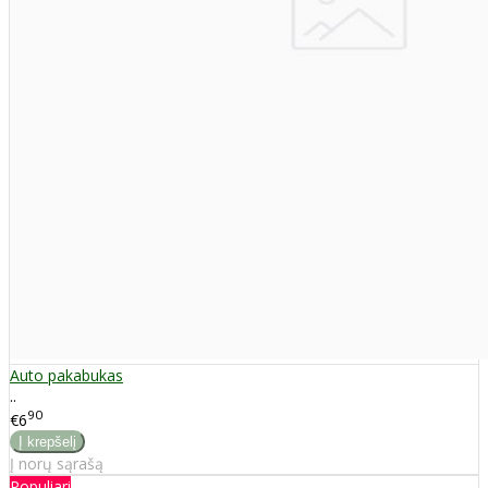
Auto pakabukas
..
90
€6
Į norų sąrašą
Populiari