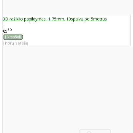
3D rašiklio papildymas, 1,75mm. 10spalvų po 5metrus
..
50
€5
Į norų sąrašą