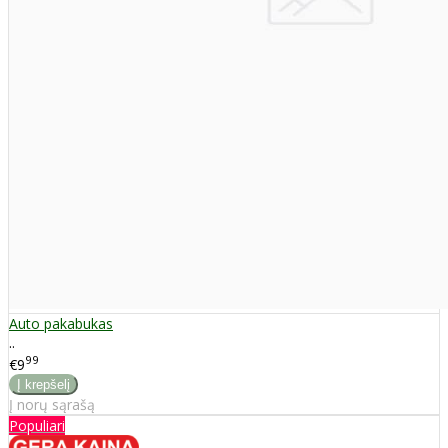
Auto pakabukas
..
99
€9
Į norų sąrašą
Populiari