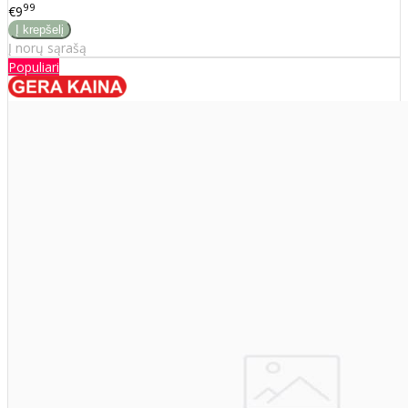
99
€9
Į norų sąrašą
Populiari