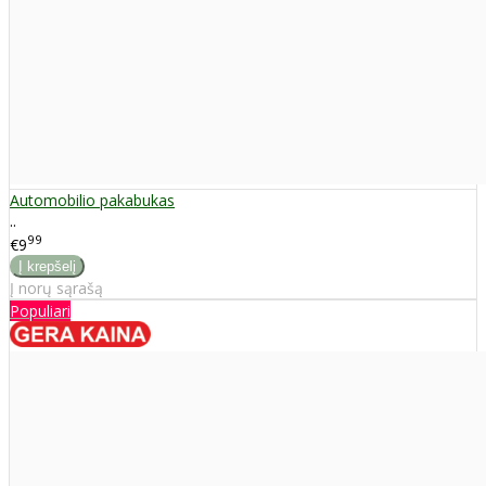
Automobilio pakabukas
..
99
€9
Į norų sąrašą
Populiari