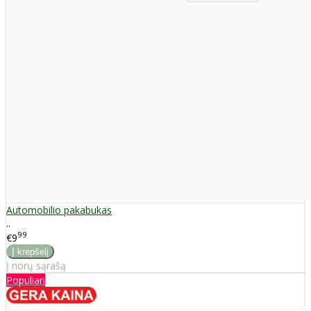
Automobilio pakabukas
..
99
€9
Į norų sąrašą
Populiari