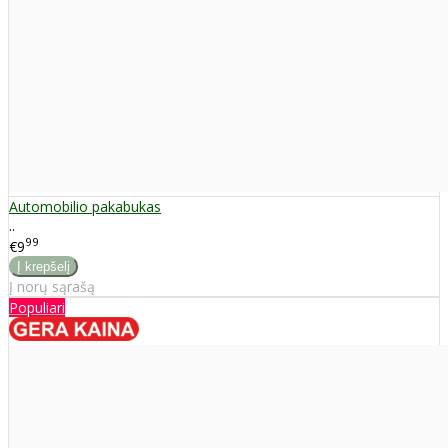
Automobilio pakabukas
..
99
€9
Į norų sąrašą
Populiari