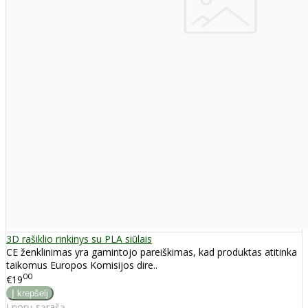
3D rašiklio rinkinys su PLA siūlais
CE ženklinimas yra gamintojo pareiškimas, kad produktas atitinka
taikomus Europos Komisijos dire..
00
€19
Į norų sąrašą