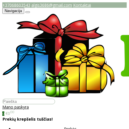
+37068603543
algis3686@gmail.com
Kontaktai
Navigacija
Mano paskyra
00
€0
0
Prekių krepšelis tuščias!
Prekės