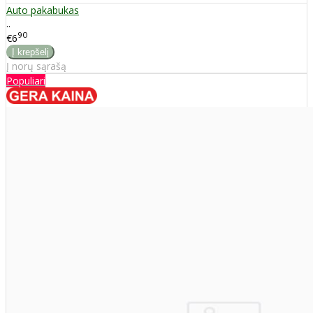
Auto pakabukas
..
90
€6
Į norų sąrašą
Populiari