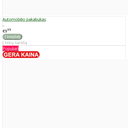
Automobilio pakabukas
..
99
€9
Į norų sąrašą
Populiari