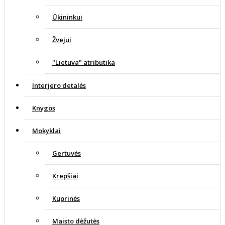
Ūkininkui
Žvejui
"Lietuva" atributika
Interjero detalės
Knygos
Mokyklai
Gertuvės
Krepšiai
Kuprinės
Maisto dėžutės