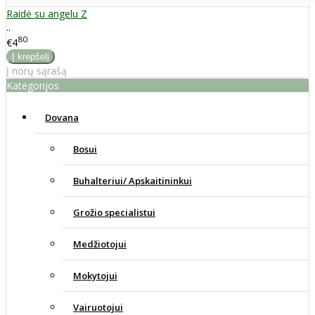
Raidė su angelu Z
..
80
€4
Į norų sąrašą
Kategorijos
Dovana
Bosui
Buhalteriui/ Apskaitininkui
Grožio specialistui
Medžiotojui
Mokytojui
Vairuotojui