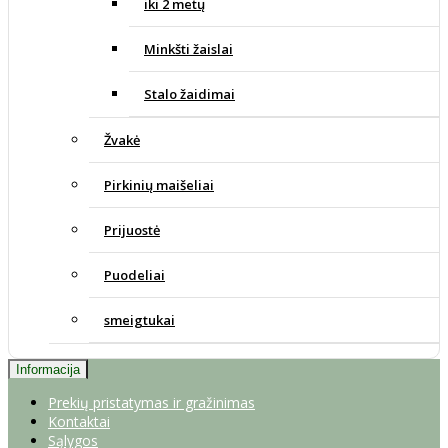
iki 2 metų
Minkšti žaislai
Stalo žaidimai
Žvakė
Pirkinių maišeliai
Prijuostė
Puodeliai
smeigtukai
Informacija
Prekių pristatymas ir gražinimas
Kontaktai
Sąlygos