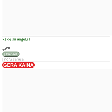
Raidė su angelu I
..
80
€4
Į norų sąrašą