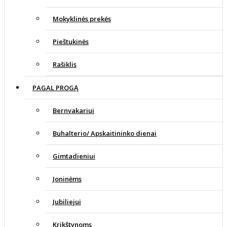
Mokyklinės prekės
Pieštukinės
Rašiklis
PAGAL PROGĄ
Bernvakariui
Buhalterio/ Apskaitininko dienai
Gimtadieniui
Joninėms
Jubiliejui
Krikštynoms