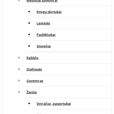
Mediniai suvenyrai
Knygų skirtukai
Lentelės
Padėkliukai
Stoveliai
Rašiklis
Staltiesės
Suvenyras
Žaislai
Dviračiai, paspirtukai