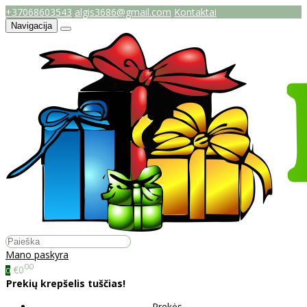
+37068603543
algis3686@gmail.com
Kontaktai
Navigacija
Mano paskyra
00
€0
0
Prekių krepšelis tuščias!
Prekės