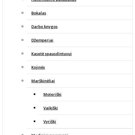
Bokalas
Darbo knygos
Džemperiai
Kasetė spausdintuvui
Kojinės
Marškinėliai
Moteriški
Vaikiški
Vyriški