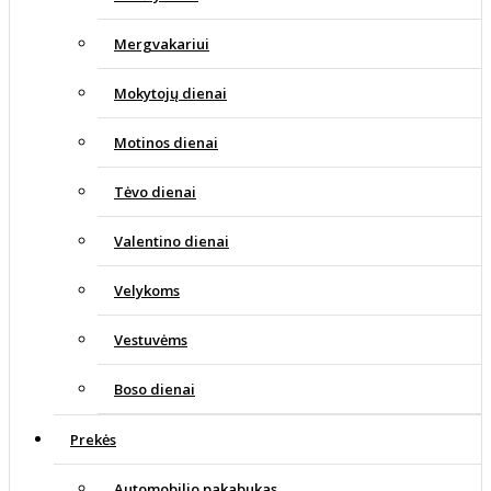
Mergvakariui
Mokytojų dienai
Motinos dienai
Tėvo dienai
Valentino dienai
Velykoms
Vestuvėms
Boso dienai
Prekės
Automobilio pakabukas