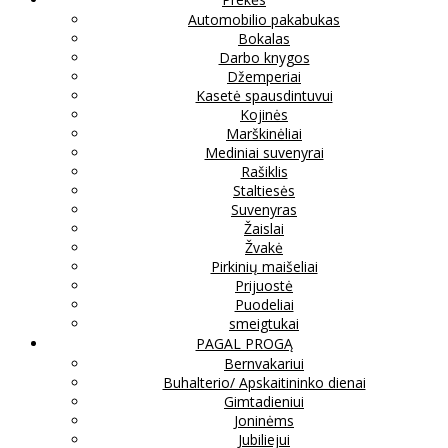
Automobilio pakabukas
Bokalas
Darbo knygos
Džemperiai
Kasetė spausdintuvui
Kojinės
Marškinėliai
Mediniai suvenyrai
Rašiklis
Staltiesės
Suvenyras
Žaislai
Žvakė
Pirkinių maišeliai
Prijuostė
Puodeliai
smeigtukai
PAGAL PROGĄ
Bernvakariui
Buhalterio/ Apskaitininko dienai
Gimtadieniui
Joninėms
Jubiliejui