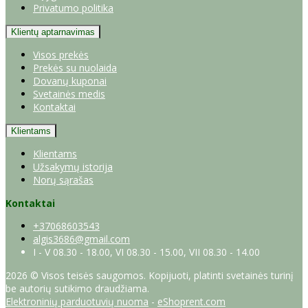
Privatumo politika
Klientų aptarnavimas
Visos prekės
Prekės su nuolaida
Dovanų kuponai
Svetainės medis
Kontaktai
Klientams
Klientams
Užsakymų istorija
Norų sąrašas
Kontaktai
+37068603543
algis3686@gmail.com
I - V 08.30 - 18.00, VI 08.30 - 15.00, VII 08.30 - 14.00
2026 © Visos teisės saugomos. Kopijuoti, platinti svetainės turinį
be autorių sutikimo draudžiama.
Elektroninių parduotuvių nuoma
-
eShoprent.com