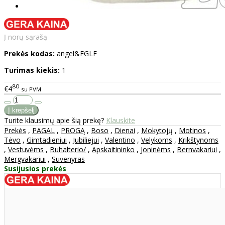
Į norų sąrašą
Prekės kodas:
angel&EGLE
Turimas kiekis:
1
80
€4
su PVM
Turite klausimų apie šią prekę?
Klauskite
Prekės
,
PAGAL
,
PROGĄ
,
Boso
,
Dienai
,
Mokytojų
,
Motinos
,
Tėvo
,
Gimtadieniui
,
Jubiliejui
,
Valentino
,
Velykoms
,
Krikštynoms
,
Vestuvėms
,
Buhalterio/
,
Apskaitininko
,
Joninėms
,
Bernvakariui
,
Mergvakariui
,
Suvenyras
Susijusios prekės