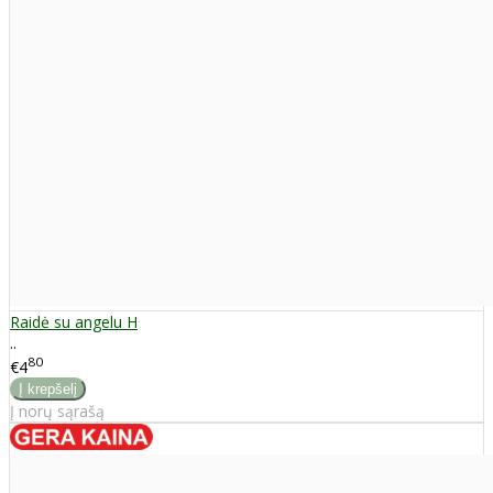
Raidė su angelu H
..
80
€4
Į norų sąrašą