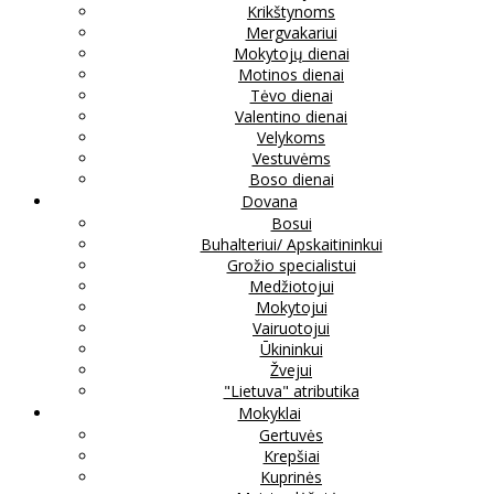
Krikštynoms
Mergvakariui
Mokytojų dienai
Motinos dienai
Tėvo dienai
Valentino dienai
Velykoms
Vestuvėms
Boso dienai
Dovana
Bosui
Buhalteriui/ Apskaitininkui
Grožio specialistui
Medžiotojui
Mokytojui
Vairuotojui
Ūkininkui
Žvejui
"Lietuva" atributika
Mokyklai
Gertuvės
Krepšiai
Kuprinės