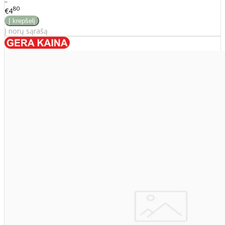
80
€4
Į norų sąrašą