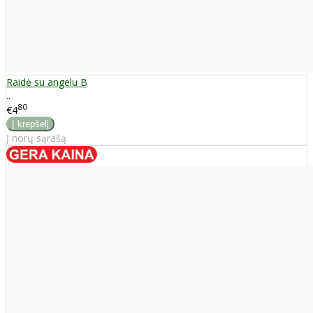
Raidė su angelu B
..
80
€4
Į norų sąrašą