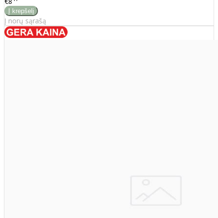
€8
Į norų sąrašą