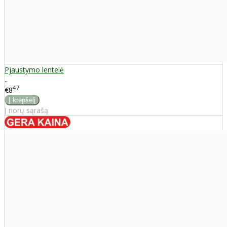
Pjaustymo lentelė
..
47
€8
Į norų sąrašą