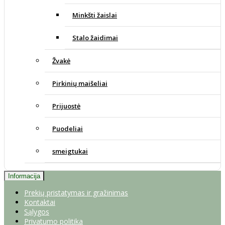
Minkšti žaislai
Stalo žaidimai
Žvakė
Pirkinių maišeliai
Prijuostė
Puodeliai
smeigtukai
Informacija
Prekių pristatymas ir gražinimas
Kontaktai
Sąlygos
Privatumo politika