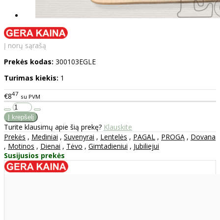
Į norų sąrašą
Prekės kodas:
300103EGLE
Turimas kiekis:
1
47
€8
su PVM
Turite klausimų apie šią prekę?
Klauskite
Prekės
,
Mediniai
,
Suvenyrai
,
Lentelės
,
PAGAL
,
PROGĄ
,
Dovana
,
Motinos
,
Dienai
,
Tėvo
,
Gimtadieniui
,
Jubiliejui
Susijusios prekės