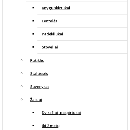
Knygų skirtukai
Lentelės
Padėkliukai
Stoveliai
Rašiklis
Staltiesės
Suvenyras
Žaislai
Dviračiai, paspirtukai
iki 2 metų