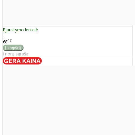
Pjaustymo lentelė
..
47
€8
Į norų sąrašą