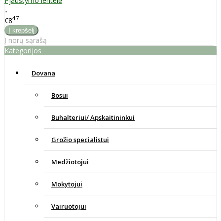
Pjaustymo lentelė
..
47
€8
Į norų sąrašą
Kategorijos
Dovana
Bosui
Buhalteriui/ Apskaitininkui
Grožio specialistui
Medžiotojui
Mokytojui
Vairuotojui