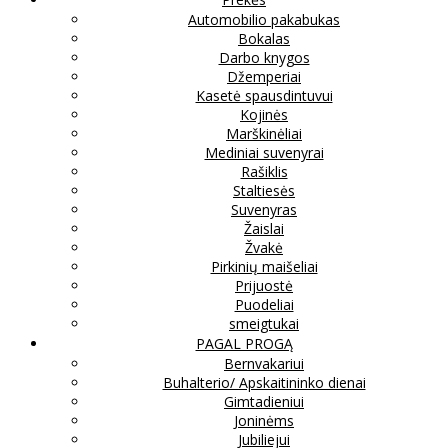
Automobilio pakabukas
Bokalas
Darbo knygos
Džemperiai
Kasetė spausdintuvui
Kojinės
Marškinėliai
Mediniai suvenyrai
Rašiklis
Staltiesės
Suvenyras
Žaislai
Žvakė
Pirkinių maišeliai
Prijuostė
Puodeliai
smeigtukai
PAGAL PROGĄ
Bernvakariui
Buhalterio/ Apskaitininko dienai
Gimtadieniui
Joninėms
Jubiliejui