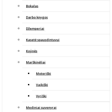
Bokalas
Darbo knygos
Džemperiai
Kasetė spausdintuvui
Kojinės
Marškinėliai
Moteriški
Vaikiški
Vyriški
Mediniai suvenyrai