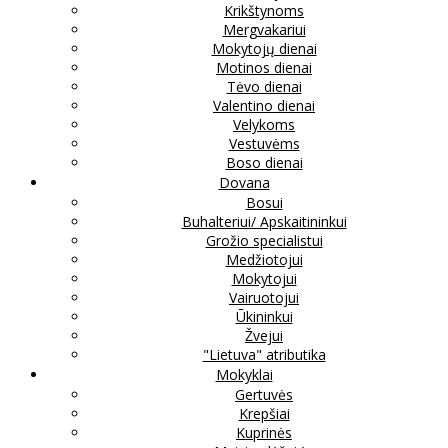
Krikštynoms
Mergvakariui
Mokytojų dienai
Motinos dienai
Tėvo dienai
Valentino dienai
Velykoms
Vestuvėms
Boso dienai
Dovana
Bosui
Buhalteriui/ Apskaitininkui
Grožio specialistui
Medžiotojui
Mokytojui
Vairuotojui
Ūkininkui
Žvejui
"Lietuva" atributika
Mokyklai
Gertuvės
Krepšiai
Kuprinės