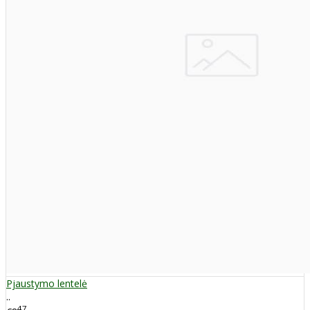
Pjaustymo lentelė
..
47