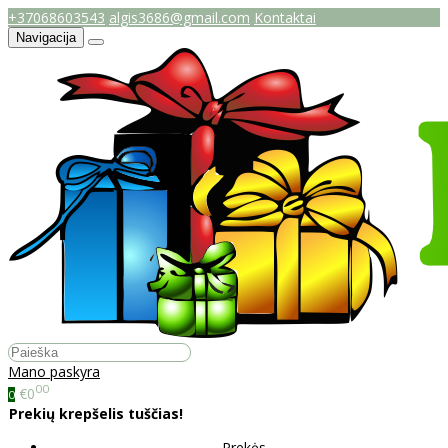
+37068603543
algis3686@gmail.com
Kontaktai
Navigacija
Mano paskyra
00
€0
0
Prekių krepšelis tuščias!
Prekės