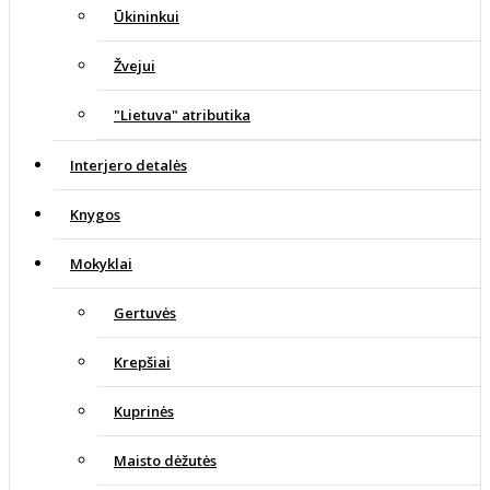
Ūkininkui
Žvejui
"Lietuva" atributika
Interjero detalės
Knygos
Mokyklai
Gertuvės
Krepšiai
Kuprinės
Maisto dėžutės