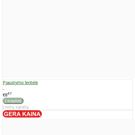
Pjaustymo lentelė
..
47
€8
Į norų sąrašą