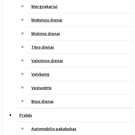
Mergvakariui
Mokytojų dienai
Motinos dienai
Tėvo dienai
Valentino dienai
Velykoms
Vestuvėms
Boso dienai
Prekės
Automobilio pakabukas