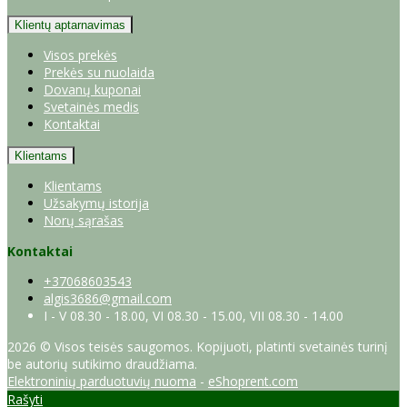
Klientų aptarnavimas
Visos prekės
Prekės su nuolaida
Dovanų kuponai
Svetainės medis
Kontaktai
Klientams
Klientams
Užsakymų istorija
Norų sąrašas
Kontaktai
+37068603543
algis3686@gmail.com
I - V 08.30 - 18.00, VI 08.30 - 15.00, VII 08.30 - 14.00
2026 © Visos teisės saugomos. Kopijuoti, platinti svetainės turinį
be autorių sutikimo draudžiama.
Elektroninių parduotuvių nuoma
-
eShoprent.com
Rašyti