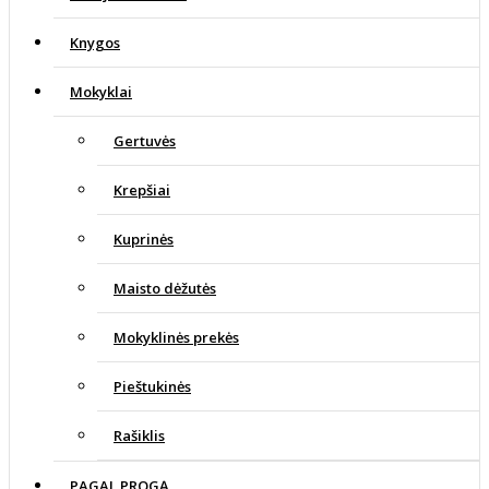
Knygos
Mokyklai
Gertuvės
Krepšiai
Kuprinės
Maisto dėžutės
Mokyklinės prekės
Pieštukinės
Rašiklis
PAGAL PROGĄ