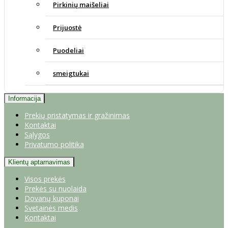
Pirkinių maišeliai
Prijuostė
Puodeliai
smeigtukai
Informacija
Prekių pristatymas ir gražinimas
Kontaktai
Sąlygos
Privatumo politika
Klientų aptarnavimas
Visos prekės
Prekės su nuolaida
Dovanų kuponai
Svetainės medis
Kontaktai