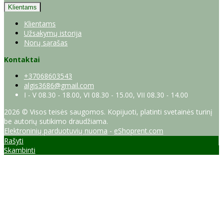
Klientams
Klientams
Užsakymų istorija
Norų sąrašas
Kontaktai
+37068603543
algis3686@gmail.com
I - V 08.30 - 18.00, VI 08.30 - 15.00, VII 08.30 - 14.00
2026 © Visos teisės saugomos. Kopijuoti, platinti svetainės turinį
be autorių sutikimo draudžiama.
Elektroninių parduotuvių nuoma
-
eShoprent.com
Rašyti
Skambinti