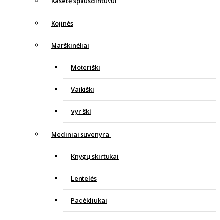
Kasetė spausdintuvui
Kojinės
Marškinėliai
Moteriški
Vaikiški
Vyriški
Mediniai suvenyrai
Knygų skirtukai
Lentelės
Padėkliukai