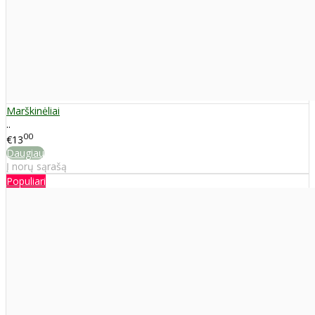
Marškinėliai
..
00
€13
Daugiau
Į norų sąrašą
Populiari