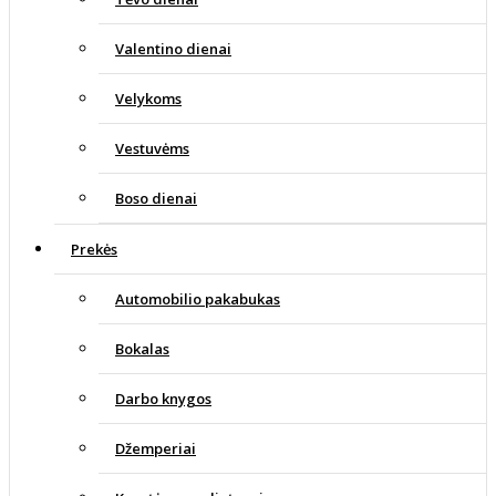
Valentino dienai
Velykoms
Vestuvėms
Boso dienai
Prekės
Automobilio pakabukas
Bokalas
Darbo knygos
Džemperiai