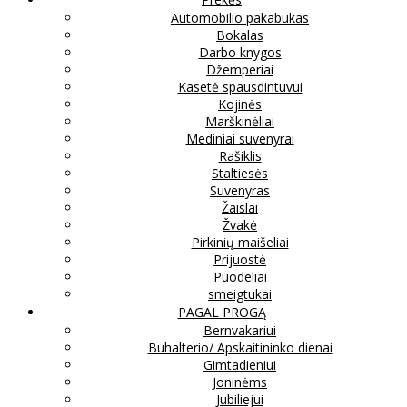
Automobilio pakabukas
Bokalas
Darbo knygos
Džemperiai
Kasetė spausdintuvui
Kojinės
Marškinėliai
Mediniai suvenyrai
Rašiklis
Staltiesės
Suvenyras
Žaislai
Žvakė
Pirkinių maišeliai
Prijuostė
Puodeliai
smeigtukai
PAGAL PROGĄ
Bernvakariui
Buhalterio/ Apskaitininko dienai
Gimtadieniui
Joninėms
Jubiliejui