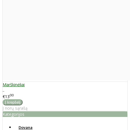
Marškinėliai
..
00
€13
Į norų sąrašą
Kategorijos
Dovana