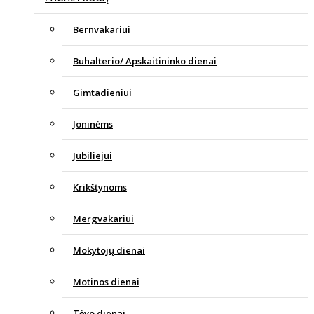
Bernvakariui
Buhalterio/ Apskaitininko dienai
Gimtadieniui
Joninėms
Jubiliejui
Krikštynoms
Mergvakariui
Mokytojų dienai
Motinos dienai
Tėvo dienai