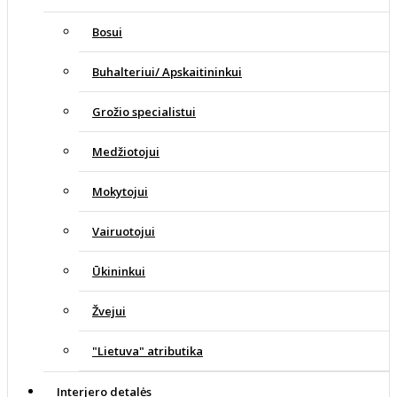
Bosui
Buhalteriui/ Apskaitininkui
Grožio specialistui
Medžiotojui
Mokytojui
Vairuotojui
Ūkininkui
Žvejui
"Lietuva" atributika
Interjero detalės