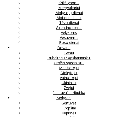
Krikštynoms
Mergvakariui
Mokytojų dienai
Motinos dienai
Tėvo dienai
Valentino dienai
Velykoms
Vestuvėms
Boso dienai
Dovana
Bosui
Buhalteriui/ Apskaitininkui
Grožio specialistui
Medžiotojui
Mokytojui
Vairuotojui
Ūkininkui
Žvejui
"Lietuva" atributika
Mokyklai
Gertuvės
Krepšiai
Kuprinės