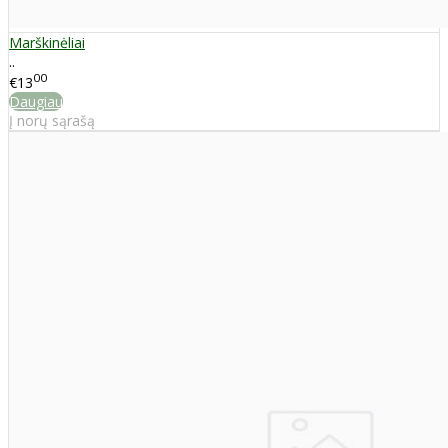
Marškinėliai
..
00
€13
Daugiau
Į norų sąrašą