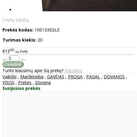
Į norų sąrašą
Prekės kodas:
100133EGLE
Turimas kiekis:
20
00
€13
su PVM
Turite klausimų apie šią prekę?
Klauskite
Vaikiški
,
Marškinėliai
,
GAVĖJAS
,
PROGĄ
,
PAGAL
,
DOVANOS
,
VISOS
,
Prekės
,
Dovana
Susijusios prekės