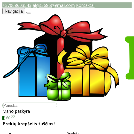
+37068603543
algis3686@gmail.com
Kontaktai
Navigacija
Mano paskyra
00
€0
0
Prekių krepšelis tuščias!
Prekės