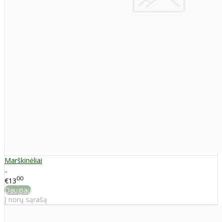
Marškinėliai
..
00
€13
Daugiau
Į norų sąrašą