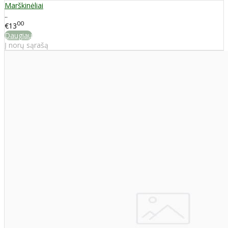
Marškinėliai
..
00
€13
Daugiau
Į norų sąrašą