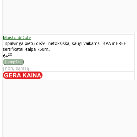
Maisto dėžutė
'-spalvinga pietų dėžė -netoksiška, saugi vaikams -BPA ir FREE
sertifikatai -talpa 750m..
20
€4
Į norų sąrašą