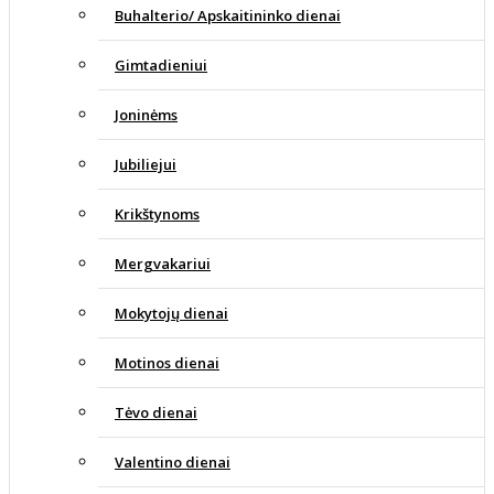
Buhalterio/ Apskaitininko dienai
Gimtadieniui
Joninėms
Jubiliejui
Krikštynoms
Mergvakariui
Mokytojų dienai
Motinos dienai
Tėvo dienai
Valentino dienai