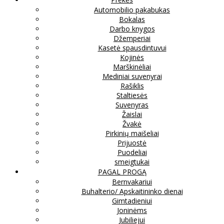
Automobilio pakabukas
Bokalas
Darbo knygos
Džemperiai
Kasetė spausdintuvui
Kojinės
Marškinėliai
Mediniai suvenyrai
Rašiklis
Staltiesės
Suvenyras
Žaislai
Žvakė
Pirkinių maišeliai
Prijuostė
Puodeliai
smeigtukai
PAGAL PROGĄ
Bernvakariui
Buhalterio/ Apskaitininko dienai
Gimtadieniui
Joninėms
Jubiliejui