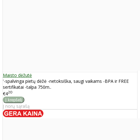
Maisto dėžutė
'-spalvinga pietų dėžė -netoksiška, saugi vaikams -BPA ir FREE
sertifikatai -talpa 750m..
20
€4
Į norų sąrašą