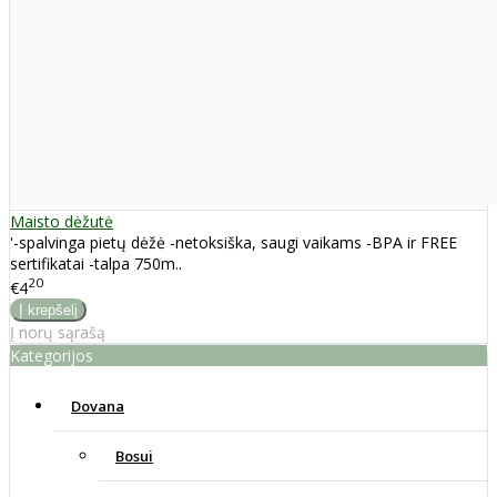
Maisto dėžutė
'-spalvinga pietų dėžė -netoksiška, saugi vaikams -BPA ir FREE
sertifikatai -talpa 750m..
20
€4
Į norų sąrašą
Kategorijos
Dovana
Bosui