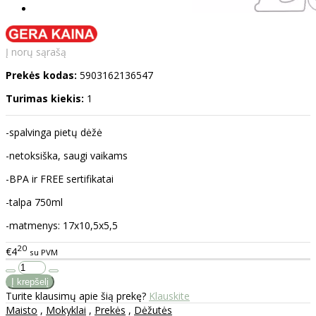
Į norų sąrašą
Prekės kodas:
5903162136547
Turimas kiekis:
1
-spalvinga pietų dėžė
-netoksiška, saugi vaikams
-BPA ir FREE sertifikatai
-talpa 750ml
-matmenys: 17x10,5x5,5
20
€4
su PVM
Turite klausimų apie šią prekę?
Klauskite
Maisto
,
Mokyklai
,
Prekės
,
Dėžutės