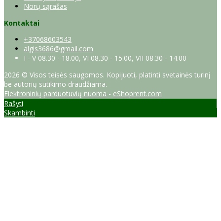
Norų sąrašas
Kontaktai
+37068603543
algis3686@gmail.com
I - V 08.30 - 18.00, VI 08.30 - 15.00, VII 08.30 - 14.00
2026 © Visos teisės saugomos. Kopijuoti, platinti svetainės turinį
be autorių sutikimo draudžiama.
Elektroninių parduotuvių nuoma
-
eShoprent.com
Rašyti
Skambinti