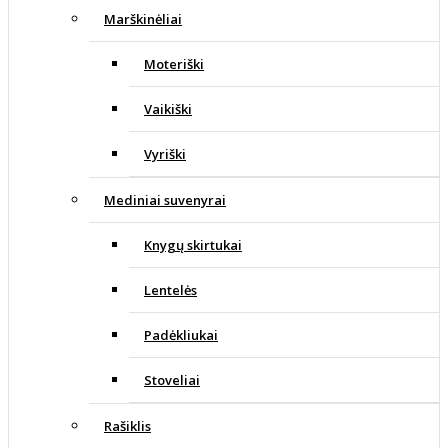
Marškinėliai
Moteriški
Vaikiški
Vyriški
Mediniai suvenyrai
Knygų skirtukai
Lentelės
Padėkliukai
Stoveliai
Rašiklis