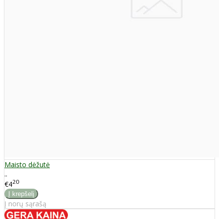
Maisto dėžutė
..
20
€4
Į norų sąrašą