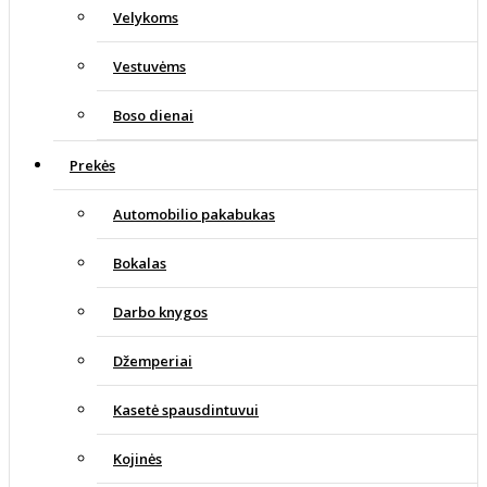
Velykoms
Vestuvėms
Boso dienai
Prekės
Automobilio pakabukas
Bokalas
Darbo knygos
Džemperiai
Kasetė spausdintuvui
Kojinės