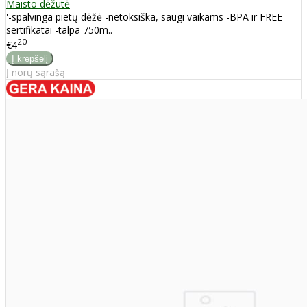
Maisto dėžutė
'-spalvinga pietų dėžė -netoksiška, saugi vaikams -BPA ir FREE
sertifikatai -talpa 750m..
20
€4
Į norų sąrašą