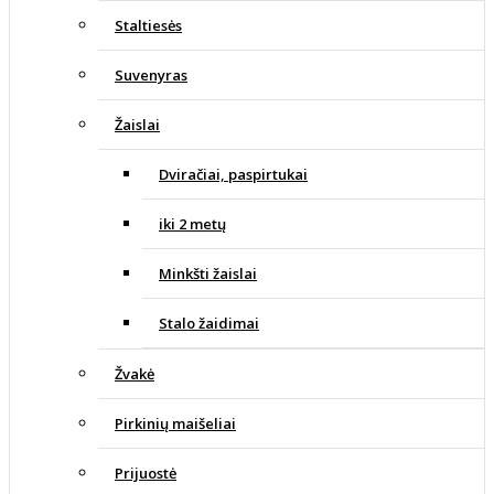
Staltiesės
Suvenyras
Žaislai
Dviračiai, paspirtukai
iki 2 metų
Minkšti žaislai
Stalo žaidimai
Žvakė
Pirkinių maišeliai
Prijuostė