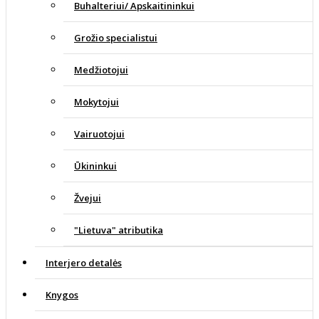
Buhalteriui/ Apskaitininkui
Grožio specialistui
Medžiotojui
Mokytojui
Vairuotojui
Ūkininkui
Žvejui
"Lietuva" atributika
Interjero detalės
Knygos