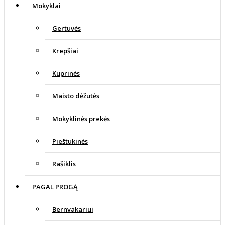
Mokyklai
Gertuvės
Krepšiai
Kuprinės
Maisto dėžutės
Mokyklinės prekės
Pieštukinės
Rašiklis
PAGAL PROGĄ
Bernvakariui