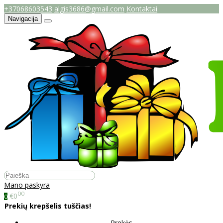
+37068603543
algis3686@gmail.com
Kontaktai
Navigacija
Mano paskyra
00
€0
0
Prekių krepšelis tuščias!
Prekės