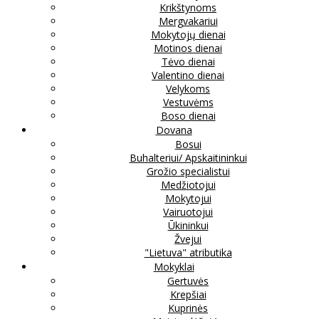
Krikštynoms
Mergvakariui
Mokytojų dienai
Motinos dienai
Tėvo dienai
Valentino dienai
Velykoms
Vestuvėms
Boso dienai
Dovana
Bosui
Buhalteriui/ Apskaitininkui
Grožio specialistui
Medžiotojui
Mokytojui
Vairuotojui
Ūkininkui
Žvejui
"Lietuva" atributika
Mokyklai
Gertuvės
Krepšiai
Kuprinės