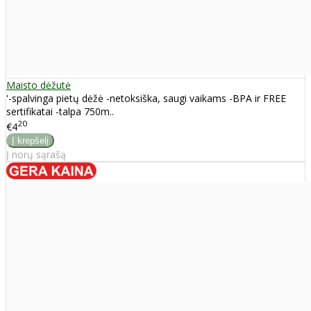
Maisto dėžutė
'-spalvinga pietų dėžė -netoksiška, saugi vaikams -BPA ir FREE
sertifikatai -talpa 750m..
20
€4
Į norų sąrašą