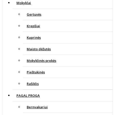
Mokyklai
Gertuvės
Krepšiai
Kuprinės
Maisto dėžutės
Mokyklinės prekės
Pieštukinės
Rašiklis
PAGAL PROGĄ
Bernvakariui