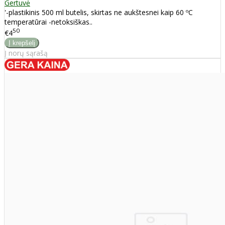
Gertuvė
'-plastikinis 500 ml butelis, skirtas ne aukštesnei kaip 60 ºC
temperatūrai -netoksiškas..
50
€4
Į norų sąrašą