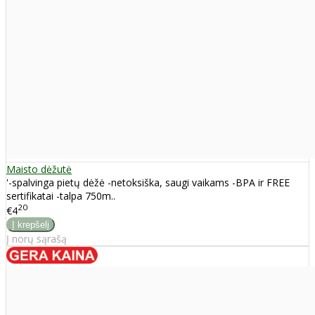
Maisto dėžutė
'-spalvinga pietų dėžė -netoksiška, saugi vaikams -BPA ir FREE
sertifikatai -talpa 750m..
20
€4
Į norų sąrašą