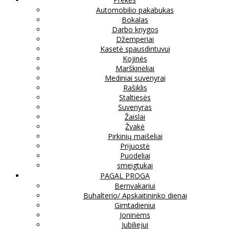
Automobilio pakabukas
Bokalas
Darbo knygos
Džemperiai
Kasetė spausdintuvui
Kojinės
Marškinėliai
Mediniai suvenyrai
Rašiklis
Staltiesės
Suvenyras
Žaislai
Žvakė
Pirkinių maišeliai
Prijuostė
Puodeliai
smeigtukai
PAGAL PROGĄ
Bernvakariui
Buhalterio/ Apskaitininko dienai
Gimtadieniui
Joninėms
Jubiliejui