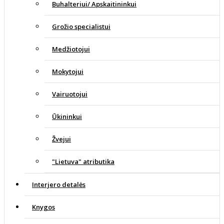
Buhalteriui/ Apskaitininkui
Grožio specialistui
Medžiotojui
Mokytojui
Vairuotojui
Ūkininkui
Žvejui
"Lietuva" atributika
Interjero detalės
Knygos