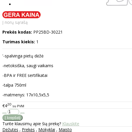
Į norų sąrašą
Prekės kodas:
PP25BD-30221
Turimas kiekis:
1
'-spalvinga pietų dėžė
-netoksiška, saugi vaikams
-BPA ir FREE sertifikatai
-talpa 750ml
-matmenys: 17x10,5x5,5
20
€4
su PVM
Turite klausimų apie šią prekę?
Klauskite
Dėžutės
,
Prekės
,
Mokyklai
,
Maisto