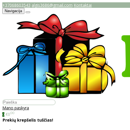
+37068603543
algis3686@gmail.com
Kontaktai
Navigacija
Mano paskyra
00
€0
0
Prekių krepšelis tuščias!