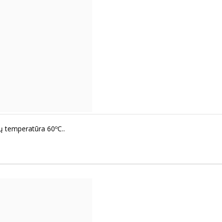
mų temperatūra 60ºC..