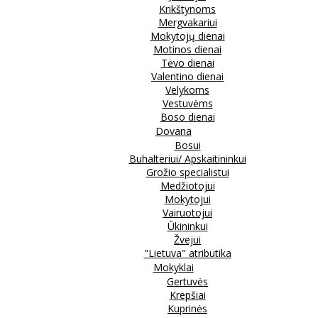
Krikštynoms
Mergvakariui
Mokytojų dienai
Motinos dienai
Tėvo dienai
Valentino dienai
Velykoms
Vestuvėms
Boso dienai
Dovana
Bosui
Buhalteriui/ Apskaitininkui
Grožio specialistui
Medžiotojui
Mokytojui
Vairuotojui
Ūkininkui
Žvejui
"Lietuva" atributika
Mokyklai
Gertuvės
Krepšiai
Kuprinės