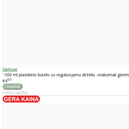
Gertuvė
'-500 ml plastikinis butelis su reguliuojamu dirželiu -maksimali gėri
50
€4
Į norų sąrašą