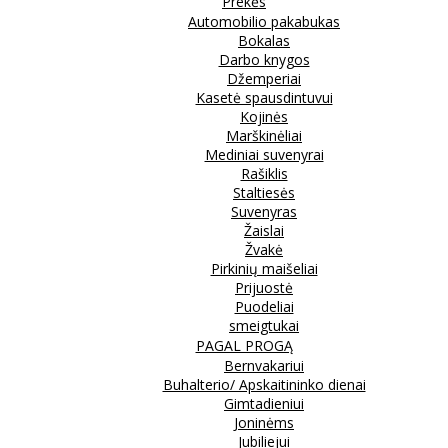
Prekės
Automobilio pakabukas
Bokalas
Darbo knygos
Džemperiai
Kasetė spausdintuvui
Kojinės
Marškinėliai
Mediniai suvenyrai
Rašiklis
Staltiesės
Suvenyras
Žaislai
Žvakė
Pirkinių maišeliai
Prijuostė
Puodeliai
smeigtukai
PAGAL PROGĄ
Bernvakariui
Buhalterio/ Apskaitininko dienai
Gimtadieniui
Joninėms
Jubiliejui