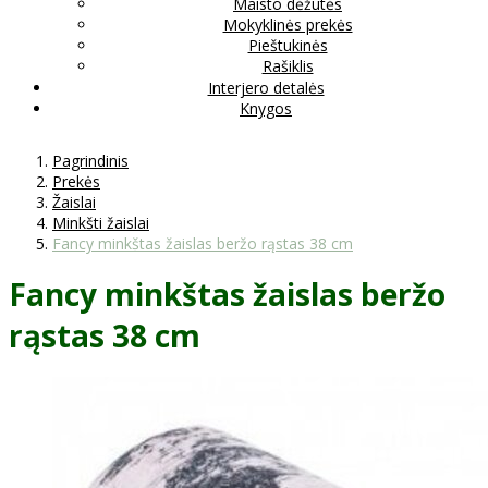
Maisto dėžutės
Mokyklinės prekės
Pieštukinės
Rašiklis
Interjero detalės
Knygos
Pagrindinis
Prekės
Žaislai
Minkšti žaislai
Fancy minkštas žaislas beržo rąstas 38 cm
Fancy minkštas žaislas beržo
rąstas 38 cm