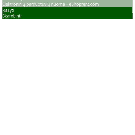
Elektroninių parduotuvių nuoma
-
eShoprent.com
Rašyti
Skambinti