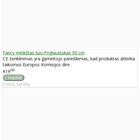
Fancy minkštas šuo Priglaustukas 50 cm
CE ženklinimas yra gamintojo pareiškimas, kad produktas atitinka
taikomus Europos Komisijos dire..
00
€19
Į norų sąrašą