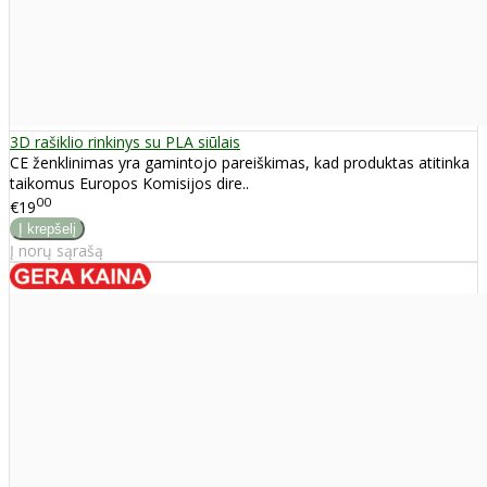
3D rašiklio rinkinys su PLA siūlais
CE ženklinimas yra gamintojo pareiškimas, kad produktas atitinka
taikomus Europos Komisijos dire..
00
€19
Į norų sąrašą