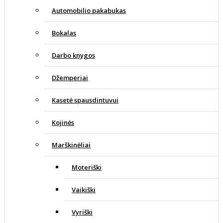
Automobilio pakabukas
Bokalas
Darbo knygos
Džemperiai
Kasetė spausdintuvui
Kojinės
Marškinėliai
Moteriški
Vaikiški
Vyriški