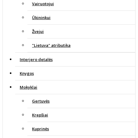
Vairuotojui
Ūkininkui
Žvejui
"Lietuva" atributika
Interjero detalės
Knygos
Mokyklai
Gertuvės
Krepšiai
Kuprinės