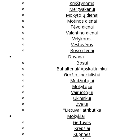
Krikštynoms
Mergvakariui
Mokytojų dienai
Motinos dienai
Tėvo dienai
Valentino dienai
Velykoms
Vestuvėms
Boso dienai
Dovana
Bosui
Buhalteriui/ Apskaitininkui
Grožio specialistui
Medžiotojui
Mokytojui
Vairuotojui
Ūkininkui
Žvejui
"Lietuva" atributika
Mokyklai
Gertuvės
Krepšiai
Kuprinės