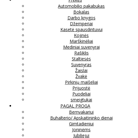
Automobilio pakabukas
Bokalas
Darbo knygos
Džemperiai
Kasetė spausdintuvui
Kojinės
Marškinėliai
Mediniai suvenyrai
Rašiklis
Staltiesės
Suvenyras
Žaislai
Žvakė
Pirkinių maišeliai
Prijuostė
Puodeliai
smeigtukai
PAGAL PROGĄ
Bernvakariui
Buhalterio/ Apskaitininko dienai
Gimtadieniui
Joninėms
Jubiliejui