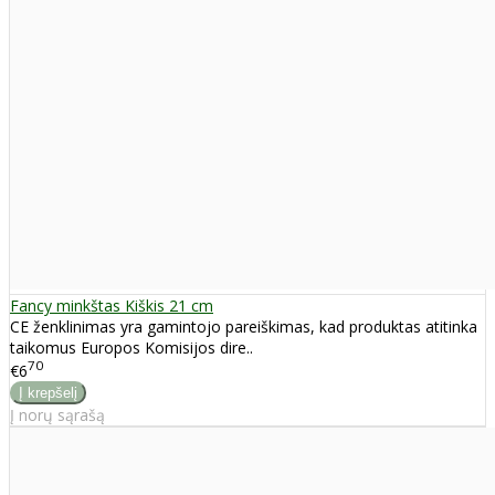
Fancy minkštas Kiškis 21 cm
CE ženklinimas yra gamintojo pareiškimas, kad produktas atitinka
taikomus Europos Komisijos dire..
70
€6
Į norų sąrašą