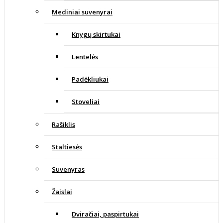
Mediniai suvenyrai
Knygų skirtukai
Lentelės
Padėkliukai
Stoveliai
Rašiklis
Staltiesės
Suvenyras
Žaislai
Dviračiai, paspirtukai