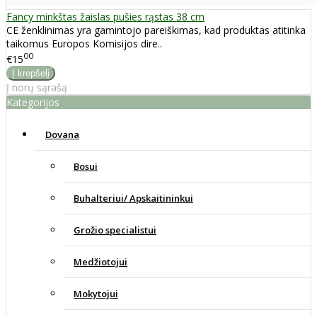
Fancy minkštas žaislas pušies rąstas 38 cm
CE ženklinimas yra gamintojo pareiškimas, kad produktas atitinka
taikomus Europos Komisijos dire..
00
€15
Į norų sąrašą
Kategorijos
Dovana
Bosui
Buhalteriui/ Apskaitininkui
Grožio specialistui
Medžiotojui
Mokytojui