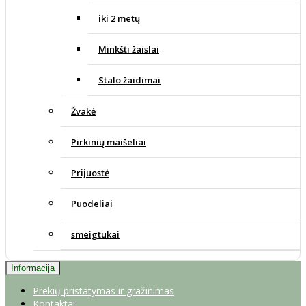
iki 2 metų
Minkšti žaislai
Stalo žaidimai
Žvakė
Pirkinių maišeliai
Prijuostė
Puodeliai
smeigtukai
Informacija
Prekių pristatymas ir gražinimas
Kontaktai