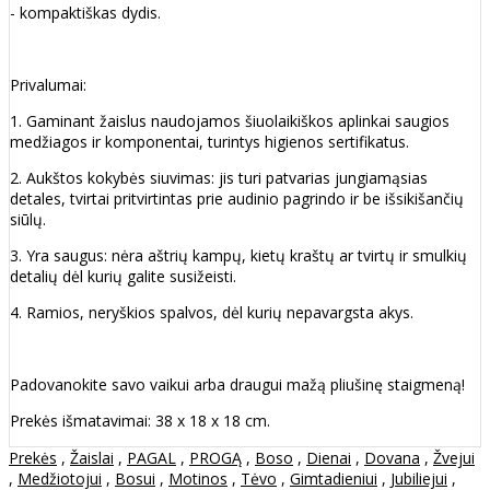
- kompaktiškas dydis.
Privalumai:
1. Gaminant žaislus naudojamos šiuolaikiškos aplinkai saugios
medžiagos ir komponentai, turintys higienos sertifikatus.
2. Aukštos kokybės siuvimas: jis turi patvarias jungiamąsias
detales, tvirtai pritvirtintas prie audinio pagrindo ir be išsikišančių
siūlų.
3. Yra saugus: nėra aštrių kampų, kietų kraštų ar tvirtų ir smulkių
detalių dėl kurių galite susižeisti.
4. Ramios, neryškios spalvos, dėl kurių nepavargsta akys.
Padovanokite savo vaikui arba draugui mažą pliušinę staigmeną!
Prekės išmatavimai: 38 х 18 х 18 cm.
Prekės
,
Žaislai
,
PAGAL
,
PROGĄ
,
Boso
,
Dienai
,
Dovana
,
Žvejui
,
Medžiotojui
,
Bosui
,
Motinos
,
Tėvo
,
Gimtadieniui
,
Jubiliejui
,