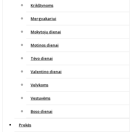
Krikštynoms
Mergvakariui
Mokytojų dienai
Motinos dienai
Tėvo dienai
Valentino dienai
Velykoms
Vestuvėms
Boso dienai
Prekės