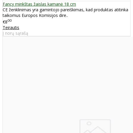
Fancy minkštas žaislas kamanė 18 cm
CE ženklinimas yra gamintojo pareiškimas, kad produktas atitinka
taikomus Europos Komisijos dire..
00
€8
Teirautis
Į norų sąrašą