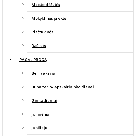
Maisto dėžutės
Mokyklinės prekės
Pieštukinės
Rašiklis
PAGAL PROGĄ
Bernvakariui
Buhalterio/ Apskaitininko dienai
Gimtadieniui
Joninėms
Jubiliejui