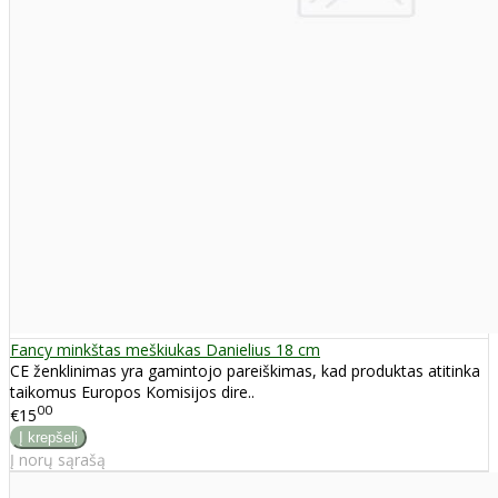
Fancy minkštas meškiukas Danielius 18 cm
CE ženklinimas yra gamintojo pareiškimas, kad produktas atitinka
taikomus Europos Komisijos dire..
00
€15
Į norų sąrašą