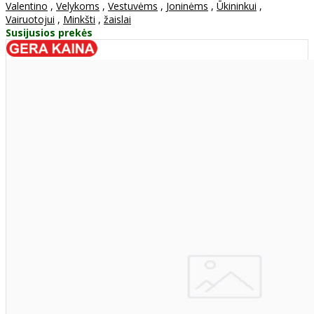
Valentino
,
Velykoms
,
Vestuvėms
,
Joninėms
,
Ūkininkui
,
Vairuotojui
,
Minkšti
,
žaislai
Susijusios prekės