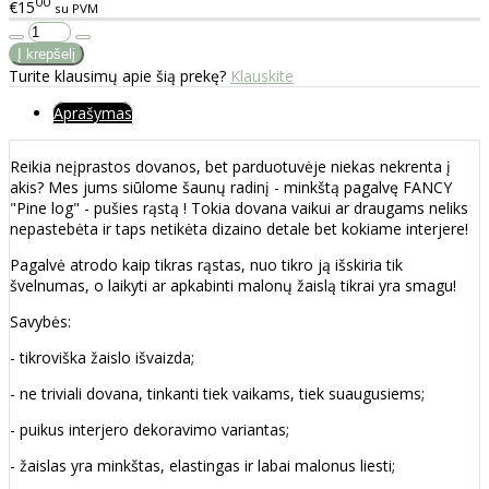
00
€15
su PVM
Turite klausimų apie šią prekę?
Klauskite
Aprašymas
Reikia neįprastos dovanos, bet parduotuvėje niekas nekrenta į
akis? Mes jums siūlome šaunų radinį - minkštą pagalvę FANCY
"Pine log" - pušies rąstą ! Tokia dovana vaikui ar draugams neliks
nepastebėta ir taps netikėta dizaino detale bet kokiame interjere!
Pagalvė atrodo kaip tikras rąstas, nuo tikro ją išskiria tik
švelnumas, o laikyti ar apkabinti malonų žaislą tikrai yra smagu!
Savybės:
- tikroviška žaislo išvaizda;
- ne triviali dovana, tinkanti tiek vaikams, tiek suaugusiems;
- puikus interjero dekoravimo variantas;
- žaislas yra minkštas, elastingas ir labai malonus liesti;