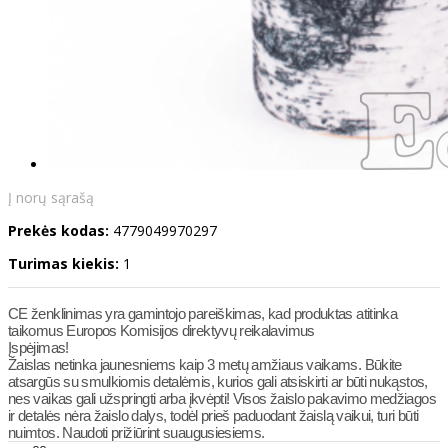
Į norų sąrašą
Prekės kodas:
4779049970297
Turimas kiekis:
1
CE ženklinimas yra gamintojo pareiškimas, kad produktas atitinka
taikomus Europos Komisijos direktyvų reikalavimus
Įspėjimas!
Žaislas netinka jaunesniems kaip 3 metų amžiaus vaikams. Būkite
atsargūs su smulkiomis detalėmis, kurios gali atsiskirti ar būti nukąstos,
nes vaikas gali užspringti arba įkvėpti! Visos žaislо pakavimo medžiagos
ir detalės nėra žaislo dalys, todėl prieš paduodant žaislą vaikui, turi būti
nuimtos. Naudoti prižiūrint suaugusiesiems.