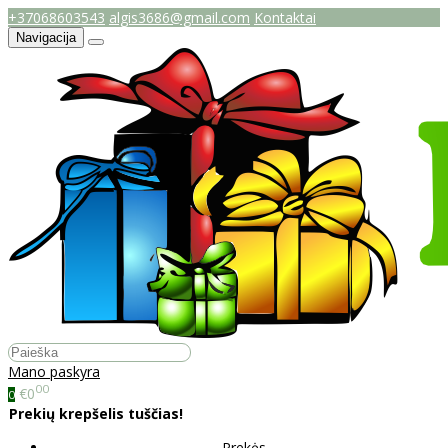
+37068603543
algis3686@gmail.com
Kontaktai
Navigacija
Mano paskyra
00
€0
0
Prekių krepšelis tuščias!
Prekės