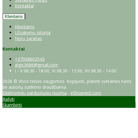
Kontaktai
Klientams
Klientams
Užsakymų istorija
Norų sąrašas
Kontaktai
+37068603543
algis3686@gmail.com
I - V 08.30 - 18.00, VI 08.30 - 15.00, VII 08.30 - 14.00
2026 © Visos teisės saugomos. Kopijuoti, platinti svetainės turinį
be autorių sutikimo draudžiama.
Elektroninių parduotuvių nuoma
-
eShoprent.com
Rašyti
Skambinti