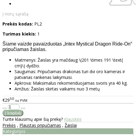
Į norų sąrašą
Prekės kodas:
PL2
Turimas kiekis:
1
Šiame vaizde pavaizduotas „Intex Mystical Dragon Ride-On“
pripučiamas žaislas.
Matmenys:
Žaislas yra maždaug \(201 \times 191 \text{
cm}\) dydžio.
Saugumas:
Pripučiamas drakonas turi dvi oro kameras ir
patvarias rankenas laikymuisi.
Apkrova:
Maksimalus rekomenduojamas svoris yra 40 kg.
Amžius:
Žaislas skirtas vaikams nuo 3 metų
50
€29
su PVM
Turite klausimų apie šią prekę?
Klauskite
Prekės
,
Plaustas pripučiamas
,
Žaislai
Kategorijos