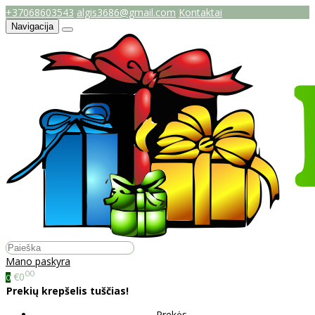
+37068603543
algis3686@gmail.com
Kontaktai
Navigacija
Mano paskyra
00
€0
0
Prekių krepšelis tuščias!
Prekės