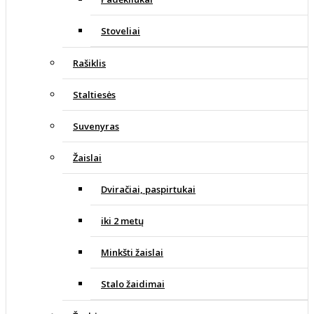
Stoveliai
Rašiklis
Staltiesės
Suvenyras
Žaislai
Dviračiai, paspirtukai
iki 2 metų
Minkšti žaislai
Stalo žaidimai