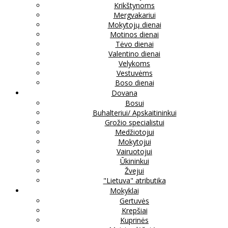
Krikštynoms
Mergvakariui
Mokytojų dienai
Motinos dienai
Tėvo dienai
Valentino dienai
Velykoms
Vestuvėms
Boso dienai
Dovana
Bosui
Buhalteriui/ Apskaitininkui
Grožio specialistui
Medžiotojui
Mokytojui
Vairuotojui
Ūkininkui
Žvejui
"Lietuva" atributika
Mokyklai
Gertuvės
Krepšiai
Kuprinės