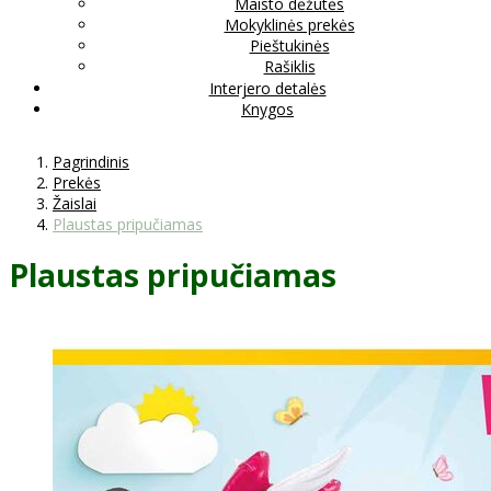
Maisto dėžutės
Mokyklinės prekės
Pieštukinės
Rašiklis
Interjero detalės
Knygos
Pagrindinis
Prekės
Žaislai
Plaustas pripučiamas
Plaustas pripučiamas