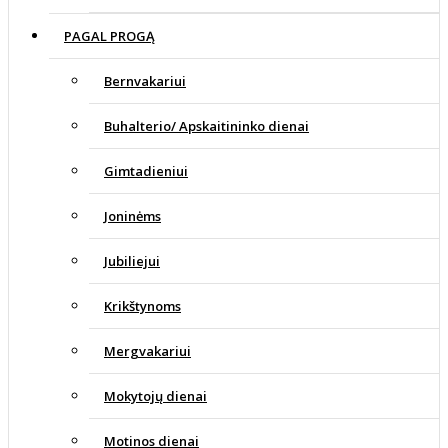
PAGAL PROGĄ
Bernvakariui
Buhalterio/ Apskaitininko dienai
Gimtadieniui
Joninėms
Jubiliejui
Krikštynoms
Mergvakariui
Mokytojų dienai
Motinos dienai