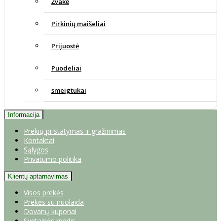
Žvakė
Pirkinių maišeliai
Prijuostė
Puodeliai
smeigtukai
Informacija
Prekių pristatymas ir gražinimas
Kontaktai
Sąlygos
Privatumo politika
Klientų aptarnavimas
Visos prekės
Prekės su nuolaida
Dovanų kuponai
Svetainės medis