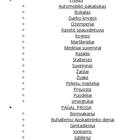
Automobilio pakabukas
Bokalas
Darbo knygos
Džemperiai
Kasetė spausdintuvui
Kojinės
Marškinėliai
Mediniai suvenyrai
Rašiklis
Staltiesės
Suvenyras
Žaislai
Žvakė
Pirkinių maišeliai
Prijuostė
Puodeliai
smeigtukai
PAGAL PROGĄ
Bernvakariui
Buhalterio/ Apskaitininko dienai
Gimtadieniui
Joninėms
Jubiliejui