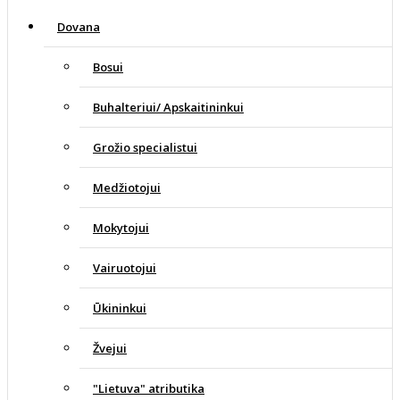
Dovana
Bosui
Buhalteriui/ Apskaitininkui
Grožio specialistui
Medžiotojui
Mokytojui
Vairuotojui
Ūkininkui
Žvejui
"Lietuva" atributika