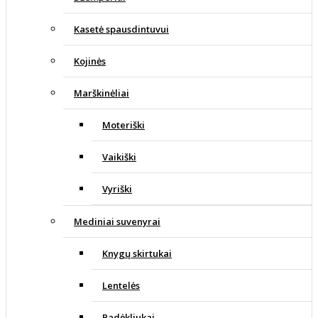
Kasetė spausdintuvui
Kojinės
Marškinėliai
Moteriški
Vaikiški
Vyriški
Mediniai suvenyrai
Knygų skirtukai
Lentelės
Padėkliukai