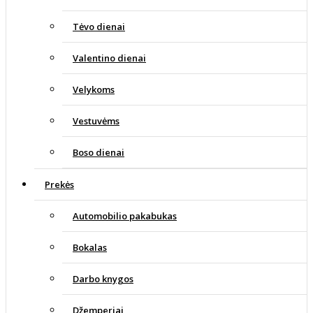
Tėvo dienai
Valentino dienai
Velykoms
Vestuvėms
Boso dienai
Prekės
Automobilio pakabukas
Bokalas
Darbo knygos
Džemperiai