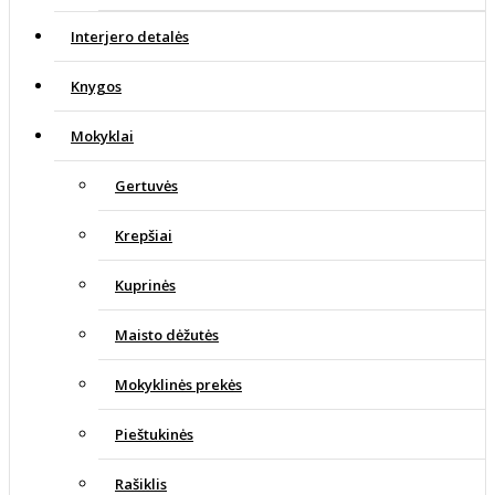
Interjero detalės
Knygos
Mokyklai
Gertuvės
Krepšiai
Kuprinės
Maisto dėžutės
Mokyklinės prekės
Pieštukinės
Rašiklis