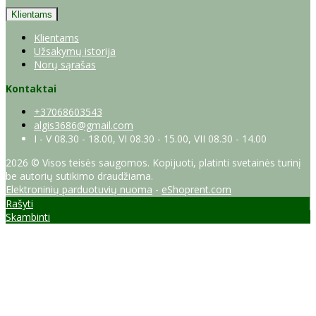
Klientams
Klientams
Užsakymų istorija
Norų sąrašas
Kontaktai
+37068603543
algis3686@gmail.com
I - V 08.30 - 18.00, VI 08.30 - 15.00, VII 08.30 - 14.00
2026 © Visos teisės saugomos. Kopijuoti, platinti svetainės turinį
be autorių sutikimo draudžiama.
Elektroninių parduotuvių nuoma
-
eShoprent.com
Rašyti
Skambinti