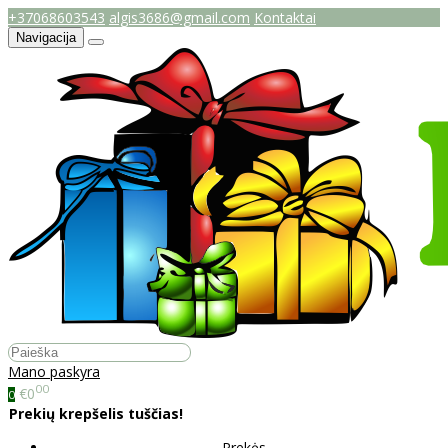
+37068603543
algis3686@gmail.com
Kontaktai
Navigacija
Mano paskyra
00
€0
0
Prekių krepšelis tuščias!
Prekės