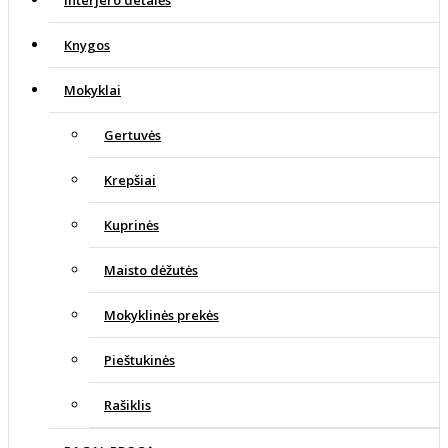
Interjero detalės
Knygos
Mokyklai
Gertuvės
Krepšiai
Kuprinės
Maisto dėžutės
Mokyklinės prekės
Pieštukinės
Rašiklis