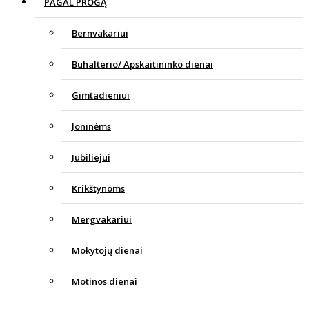
PAGAL PROGĄ
Bernvakariui
Buhalterio/ Apskaitininko dienai
Gimtadieniui
Joninėms
Jubiliejui
Krikštynoms
Mergvakariui
Mokytojų dienai
Motinos dienai