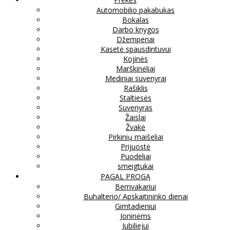
Automobilio pakabukas
Bokalas
Darbo knygos
Džemperiai
Kasetė spausdintuvui
Kojinės
Marškinėliai
Mediniai suvenyrai
Rašiklis
Staltiesės
Suvenyras
Žaislai
Žvakė
Pirkinių maišeliai
Prijuostė
Puodeliai
smeigtukai
PAGAL PROGĄ
Bernvakariui
Buhalterio/ Apskaitininko dienai
Gimtadieniui
Joninėms
Jubiliejui