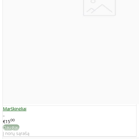
Marškinėliai
..
00
€15
Daugiau
Į norų sąrašą