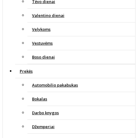
Tėvo dienai
Valentino dienai
Velykoms
Vestuvėms
Boso dienai
Prekės
Automobilio pakabukas
Bokalas
Darbo knygos
Džemperiai