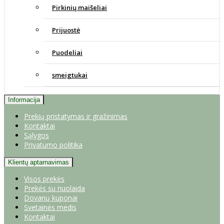
Pirkinių maišeliai
Prijuostė
Puodeliai
smeigtukai
Informacija
Prekių pristatymas ir gražinimas
Kontaktai
Sąlygos
Privatumo politika
Klientų aptarnavimas
Visos prekės
Prekės su nuolaida
Dovanų kuponai
Svetainės medis
Kontaktai