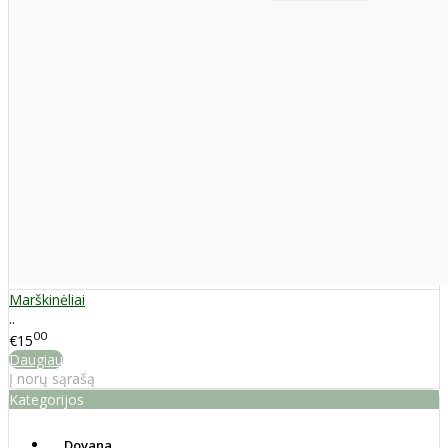
Marškinėliai
..
00
€15
Daugiau
Į norų sąrašą
Kategorijos
Dovana