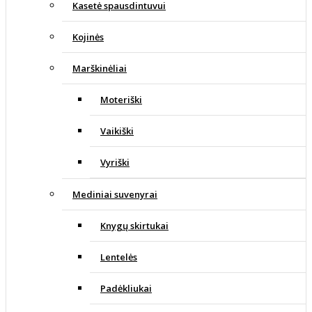
Kasetė spausdintuvui
Kojinės
Marškinėliai
Moteriški
Vaikiški
Vyriški
Mediniai suvenyrai
Knygų skirtukai
Lentelės
Padėkliukai