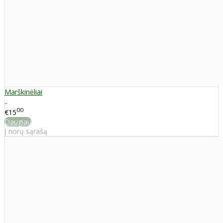
Marškinėliai
..
00
€15
Daugiau
Į norų sąrašą