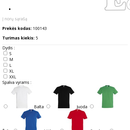
Į norų sąrašą
Prekės kodas:
100143
Turimas kiekis:
5
Dydis :
S
M
L
XL
XXL
Spalva vyrams :
Balta
Juoda