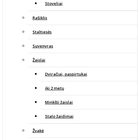
Stoveliai
Rašiklis
Staltiesės
Suvenyras
Žaislai
Dviračiai, paspirtukai
iki 2 metų
Minkšti žaislai
Stalo žaidimai
Žvakė