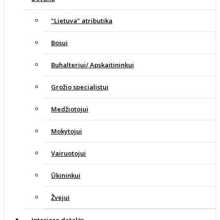
"Lietuva" atributika
Bosui
Buhalteriui/ Apskaitininkui
Grožio specialistui
Medžiotojui
Mokytojui
Vairuotojui
Ūkininkui
Žvejui