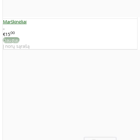
Marškinėliai
..
00
€15
Daugiau
Į norų sąrašą