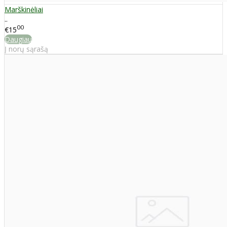
Marškinėliai
..
00
€15
Daugiau
Į norų sąrašą