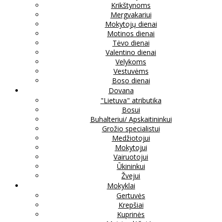
Krikštynoms
Mergvakariui
Mokytojų dienai
Motinos dienai
Tėvo dienai
Valentino dienai
Velykoms
Vestuvėms
Boso dienai
Dovana
"Lietuva" atributika
Bosui
Buhalteriui/ Apskaitininkui
Grožio specialistui
Medžiotojui
Mokytojui
Vairuotojui
Ūkininkui
Žvejui
Mokyklai
Gertuvės
Krepšiai
Kuprinės