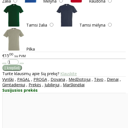
Žalia
Mėlyna
Raudona
Tamsi žalia
Tamsi mėlyna
Pilka
00
€15
su PVM
Turite klausimų apie šią prekę?
Klauskite
Vyriški
,
PAGAL
,
PROGĄ
,
Dovana
,
Medžiotojui
,
Tėvo
,
Dienai
,
Gimtadieniui
,
Prekės
,
Jubiliejui
,
Marškinėliai
Susijusios prekės