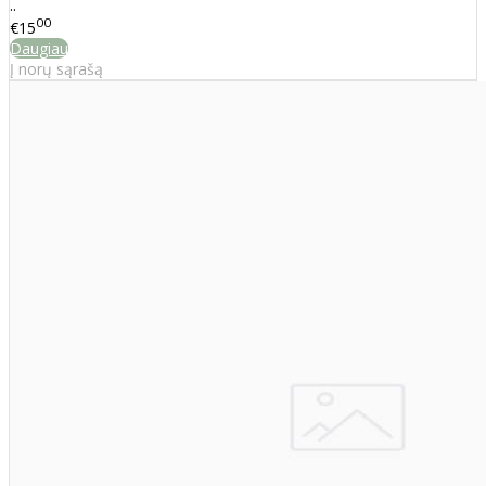
..
00
€15
Daugiau
Į norų sąrašą