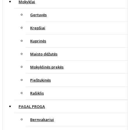
Mokyklai
Gertuvės
Krepšiai
Kuprinės
Maisto dėžutės
Mokyklinės prekės
Pieštukinės
Rašiklis
PAGAL PROGĄ
Bernvakariui