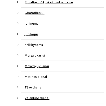
Buhalterio/ Apskaitininko dienai
Gimtadieniui
Joninėms
Jubiliejui
Krikštynoms
Mergvakariui
Mokytojų dienai
Motinos dienai
Tėvo dienai
Valentino dienai