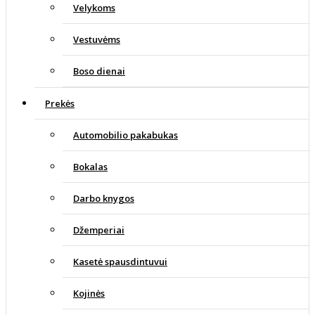
Velykoms
Vestuvėms
Boso dienai
Prekės
Automobilio pakabukas
Bokalas
Darbo knygos
Džemperiai
Kasetė spausdintuvui
Kojinės