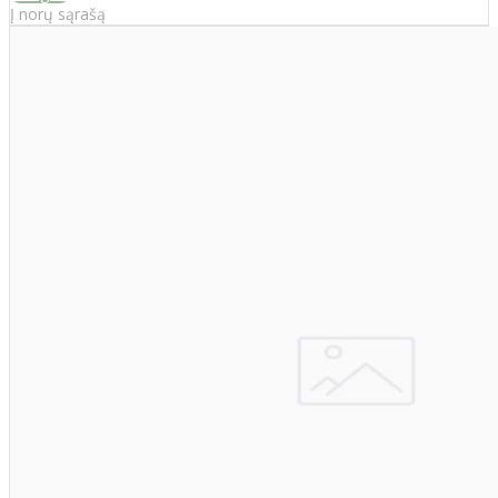
Į norų sąrašą