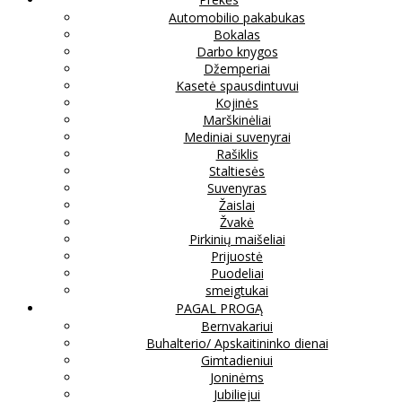
Automobilio pakabukas
Bokalas
Darbo knygos
Džemperiai
Kasetė spausdintuvui
Kojinės
Marškinėliai
Mediniai suvenyrai
Rašiklis
Staltiesės
Suvenyras
Žaislai
Žvakė
Pirkinių maišeliai
Prijuostė
Puodeliai
smeigtukai
PAGAL PROGĄ
Bernvakariui
Buhalterio/ Apskaitininko dienai
Gimtadieniui
Joninėms
Jubiliejui