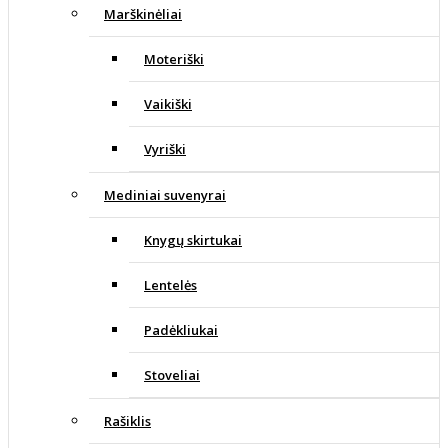
Marškinėliai
Moteriški
Vaikiški
Vyriški
Mediniai suvenyrai
Knygų skirtukai
Lentelės
Padėkliukai
Stoveliai
Rašiklis