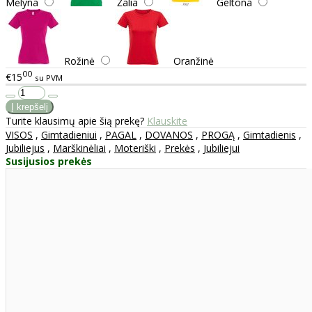
Mėlyna
Žalia
Geltona
Rožinė
Oranžinė
00
€15
su PVM
Turite klausimų apie šią prekę?
Klauskite
VISOS
,
Gimtadieniui
,
PAGAL
,
DOVANOS
,
PROGĄ
,
Gimtadienis
,
Jubiliejus
,
Marškinėliai
,
Moteriški
,
Prekės
,
Jubiliejui
Susijusios prekės