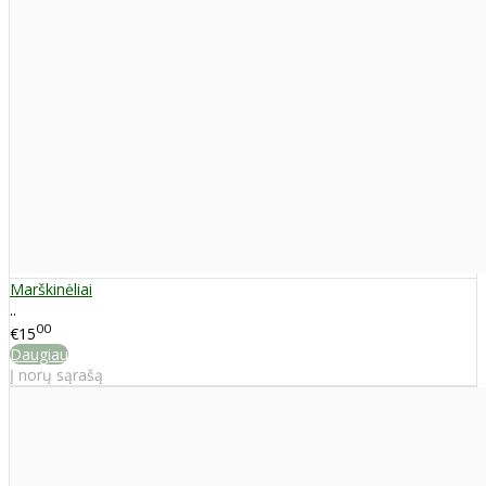
Marškinėliai
..
00
€15
Daugiau
Į norų sąrašą