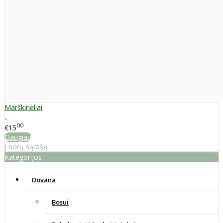
Marškinėliai
..
00
€15
Daugiau
Į norų sąrašą
Kategorijos
Dovana
Bosui