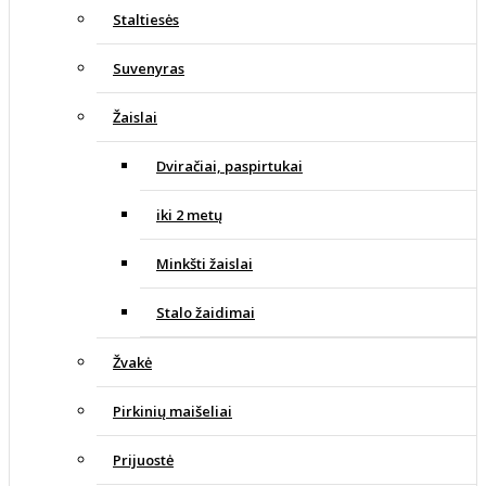
Staltiesės
Suvenyras
Žaislai
Dviračiai, paspirtukai
iki 2 metų
Minkšti žaislai
Stalo žaidimai
Žvakė
Pirkinių maišeliai
Prijuostė