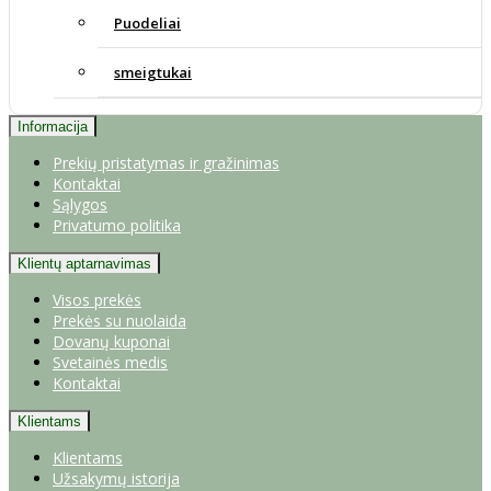
Puodeliai
smeigtukai
Informacija
Prekių pristatymas ir gražinimas
Kontaktai
Sąlygos
Privatumo politika
Klientų aptarnavimas
Visos prekės
Prekės su nuolaida
Dovanų kuponai
Svetainės medis
Kontaktai
Klientams
Klientams
Užsakymų istorija