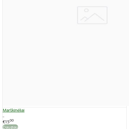
Marškinėliai
..
00
€15
Daugiau