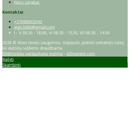
Norų sąrašas
Kontaktai
+37068603543
algis3686@gmail.com
I - V 08.30 - 18.00, VI 08.30 - 15.00, VII 08.30 - 14.00
2026 © Visos teisės saugomos. Kopijuoti, platinti svetainės turinį
be autorių sutikimo draudžiama.
Elektroninių parduotuvių nuoma
-
eShoprent.com
Rašyti
Skambinti