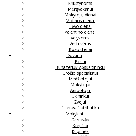
Krikštynoms
Mergvakariui
Mokytojų dienai
Motinos dienai
Tėvo dienai
Valentino dienai
Velykoms
Vestuvėms
Boso dienai
Dovana
Bosui
Buhalteriui/ Apskaitininkui
Grožio specialistui
Medžiotojui
Mokytojui
Vairuotojui
Ūkininkui
Žvejui
"Lietuva" atributika
Mokyklai
Gertuvės
Krepšiai
Kuprinės