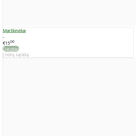
Marškinėliai
..
00
€15
Daugiau
Į norų sąrašą