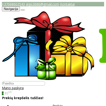
+37068603543
algis3686@gmail.com
Kontaktai
Navigacija
Mano paskyra
00
€0
0
Prekių krepšelis tuščias!
Prekės