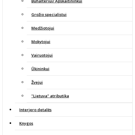
Buhalteriui/ Apskaitininkui
Grožio specialistui
Medžiotojui
Mokytojui
Vairuotojui
Ūkininkui
Žvejui
"Lietuva" atributika
Interjero detalės
Knygos