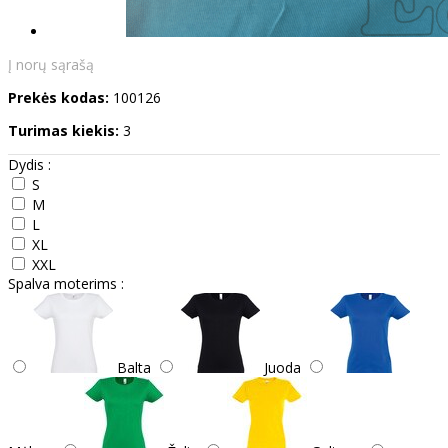
Į norų sąrašą
Prekės kodas:
100126
Turimas kiekis:
3
Dydis :
S
M
L
XL
XXL
Spalva moterims :
Balta
Juoda