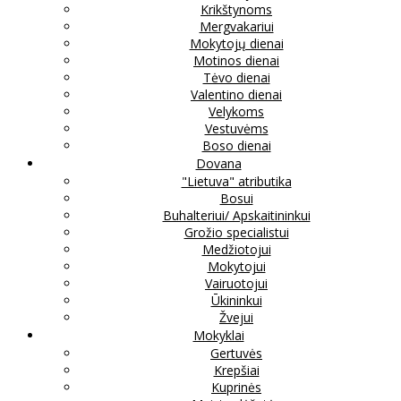
Krikštynoms
Mergvakariui
Mokytojų dienai
Motinos dienai
Tėvo dienai
Valentino dienai
Velykoms
Vestuvėms
Boso dienai
Dovana
"Lietuva" atributika
Bosui
Buhalteriui/ Apskaitininkui
Grožio specialistui
Medžiotojui
Mokytojui
Vairuotojui
Ūkininkui
Žvejui
Mokyklai
Gertuvės
Krepšiai
Kuprinės