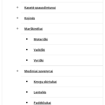
Kasetė spausdintuvui
Kojinės
Marškinėliai
Moteriški
Vaikiški
Vyriški
Mediniai suvenyrai
Knygų skirtukai
Lentelės
Padėkliukai