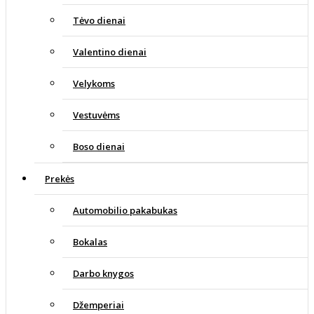
Tėvo dienai
Valentino dienai
Velykoms
Vestuvėms
Boso dienai
Prekės
Automobilio pakabukas
Bokalas
Darbo knygos
Džemperiai