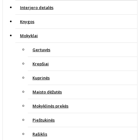
Interjero detalės
Knygos
Mokyklai
Gertuvės
Krepšiai
Kuprinės
Maisto dėžutės
Mokyklinės prekės
Pieštukinės
Rašiklis