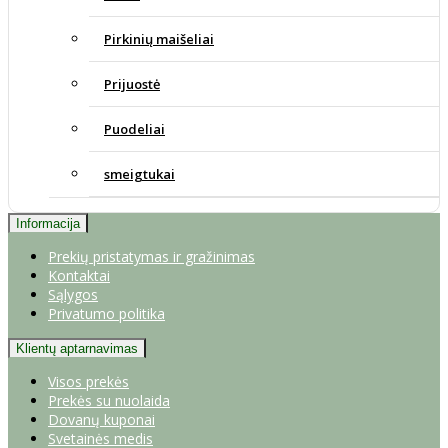
Pirkinių maišeliai
Prijuostė
Puodeliai
smeigtukai
Informacija
Prekių pristatymas ir gražinimas
Kontaktai
Sąlygos
Privatumo politika
Klientų aptarnavimas
Visos prekės
Prekės su nuolaida
Dovanų kuponai
Svetainės medis