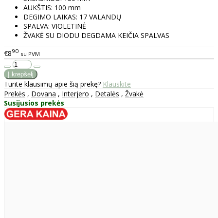
AUKŠTIS: 100 mm
DEGIMO LAIKAS: 17 VALANDŲ
SPALVA: VIOLETINĖ
ŽVAKĖ SU DIODU DEGDAMA KEIČIA SPALVAS
90
€8
su PVM
Turite klausimų apie šią prekę?
Klauskite
Prekės
,
Dovana
,
Interjero
,
Detalės
,
Žvakė
Susijusios prekės