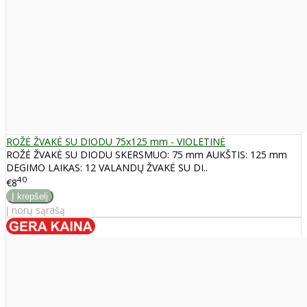
ROŽĖ ŽVAKĖ SU DIODU 75x125 mm - VIOLETINĖ
ROŽĖ ŽVAKĖ SU DIODU SKERSMUO: 75 mm AUKŠTIS: 125 mm
DEGIMO LAIKAS: 12 VALANDŲ ŽVAKĖ SU DI..
40
€8
Į norų sąrašą