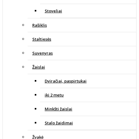
Stoveliai
Rašiklis
Staltiesės
Suvenyras
Žaislai
Dviračiai, paspirtukai
iki 2 metų
Minkšti žaislai
Stalo žaidimai
Žvakė