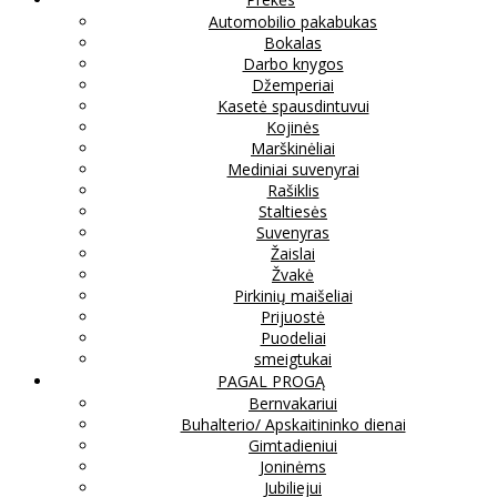
Automobilio pakabukas
Bokalas
Darbo knygos
Džemperiai
Kasetė spausdintuvui
Kojinės
Marškinėliai
Mediniai suvenyrai
Rašiklis
Staltiesės
Suvenyras
Žaislai
Žvakė
Pirkinių maišeliai
Prijuostė
Puodeliai
smeigtukai
PAGAL PROGĄ
Bernvakariui
Buhalterio/ Apskaitininko dienai
Gimtadieniui
Joninėms
Jubiliejui