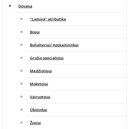
Dovana
"Lietuva" atributika
Bosui
Buhalteriui/ Apskaitininkui
Grožio specialistui
Medžiotojui
Mokytojui
Vairuotojui
Ūkininkui
Žvejui