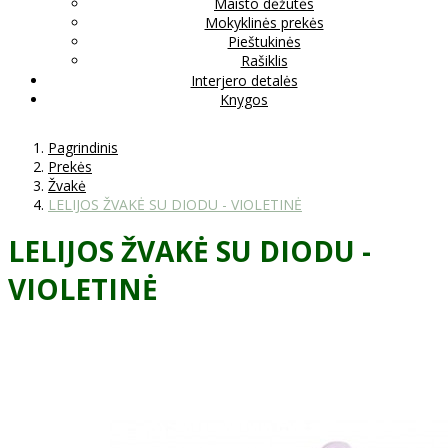
Maisto dėžutės
Mokyklinės prekės
Pieštukinės
Rašiklis
Interjero detalės
Knygos
Pagrindinis
Prekės
Žvakė
LELIJOS ŽVAKĖ SU DIODU - VIOLETINĖ
LELIJOS ŽVAKĖ SU DIODU -
VIOLETINĖ