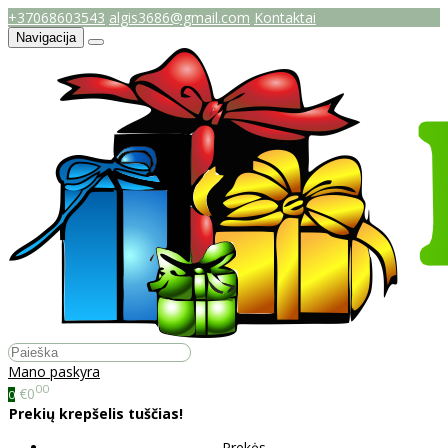
+37068603543
algis3686@gmail.com
Kontaktai
Navigacija
Mano paskyra
00
€0
0
Prekių krepšelis tuščias!
Prekės