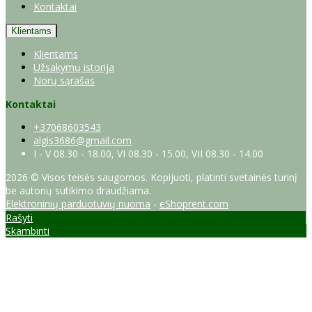
Kontaktai
Klientams
Klientams
Užsakymų istorija
Norų sąrašas
Kontaktai
+37068603543
algis3686@gmail.com
I - V 08.30 - 18.00, VI 08.30 - 15.00, VII 08.30 - 14.00
2026 © Visos teisės saugomos. Kopijuoti, platinti svetainės turinį
be autorių sutikimo draudžiama.
Elektroninių parduotuvių nuoma
-
eShoprent.com
Rašyti
Skambinti