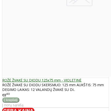
ROŽĖ ŽVAKĖ SU DIODU 125x75 mm - VIOLETINĖ
ROŽĖ ŽVAKĖ SU DIODU SKERSMUO: 125 mm AUKŠTIS: 75 mm
DEGIMO LAIKAS: 12 VALANDŲ ŽVAKĖ SU DI..
40
€8
Į norų sąrašą