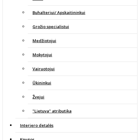
Buhalteriui/ Apskaitininkui
Grožio specialistui
Medžiotojui
Mokytojui
Vairuotojui
Ūkininkui
Žvejui
"Lietuva" atributika
Interjero detalės
Knygos