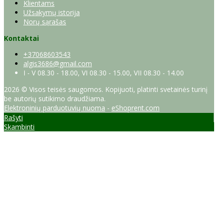
Klientams
Užsakymų istorija
Norų sąrašas
Kontaktai
+37068603543
algis3686@gmail.com
I - V 08.30 - 18.00, VI 08.30 - 15.00, VII 08.30 - 14.00
2026 © Visos teisės saugomos. Kopijuoti, platinti svetainės turinį
be autorių sutikimo draudžiama.
Elektroninių parduotuvių nuoma
-
eShoprent.com
Rašyti
Skambinti