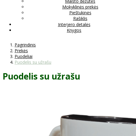
Maisto dėžutės
Mokyklinės prekės
Pieštukinės
Rašiklis
Interjero detalės
Knygos
Pagrindinis
Prekės
Puodeliai
Puodelis su užrašu
Puodelis su užrašu