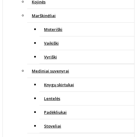
Kojinės
Marškinėliai
Moteriški
Vaikiški
Vyriški
Mediniai suvenyrai
Knygų skirtukai
Lentelės
Padėkliukai
Stoveliai