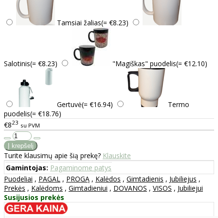
Tamsiai žalias(= €8.23)
Salotinis(= €8.23)
"Magiškas" puodelis(= €12.10)
Gertuvė(= €16.94)
Termo
puodelis(= €18.76)
23
€8
su PVM
Turite klausimų apie šią prekę?
Klauskite
Gamintojas:
Pagaminome patys
Puodeliai
,
PAGAL
,
PROGĄ
,
Kalėdos
,
Gimtadienis
,
Jubiliejus
,
Prekės
,
Kalėdoms
,
Gimtadieniui
,
DOVANOS
,
VISOS
,
Jubiliejui
Susijusios prekės