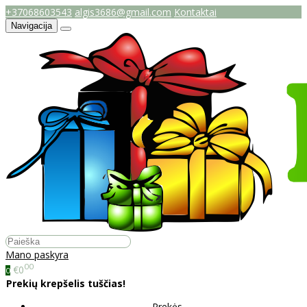
+37068603543
algis3686@gmail.com
Kontaktai
Navigacija
Mano paskyra
00
€0
0
Prekių krepšelis tuščias!
Prekės