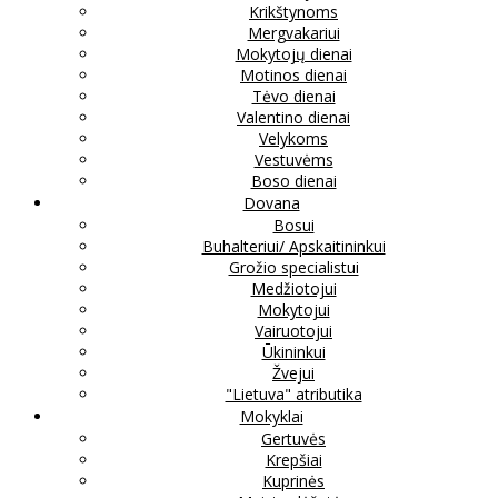
Krikštynoms
Mergvakariui
Mokytojų dienai
Motinos dienai
Tėvo dienai
Valentino dienai
Velykoms
Vestuvėms
Boso dienai
Dovana
Bosui
Buhalteriui/ Apskaitininkui
Grožio specialistui
Medžiotojui
Mokytojui
Vairuotojui
Ūkininkui
Žvejui
"Lietuva" atributika
Mokyklai
Gertuvės
Krepšiai
Kuprinės