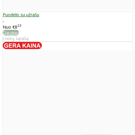
Puodelis su užrašu
..
23
Nuo
€8
Daugiau
Į norų sąrašą