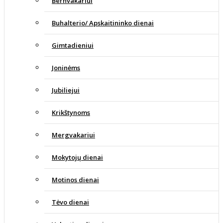
Bernvakariui
Buhalterio/ Apskaitininko dienai
Gimtadieniui
Joninėms
Jubiliejui
Krikštynoms
Mergvakariui
Mokytojų dienai
Motinos dienai
Tėvo dienai