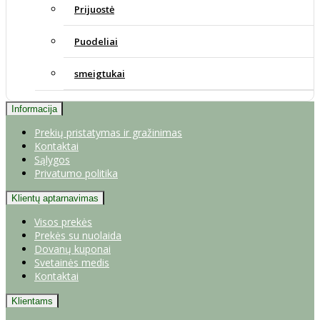
Prijuostė
Puodeliai
smeigtukai
Informacija
Prekių pristatymas ir gražinimas
Kontaktai
Sąlygos
Privatumo politika
Klientų aptarnavimas
Visos prekės
Prekės su nuolaida
Dovanų kuponai
Svetainės medis
Kontaktai
Klientams