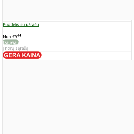
Puodelis su užrašu
..
44
Nuo
€9
Daugiau
Į norų sąrašą