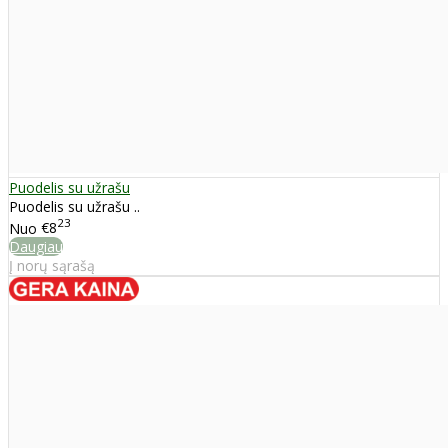
Puodelis su užrašu
Puodelis su užrašu ..
23
Nuo
€8
Daugiau
Į norų sąrašą