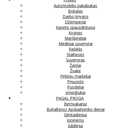
Automobilio pakabukas
Bokalas
Darbo knygos
Džemperiai
Kasetė spausdintuvui
Kojinės
Marškinėliai
Mediniai suvenyrai
Rašiklis
Staltiesės
Suvenyras
Žaislai
Žvakė
Pirkinių maišeliai
Prijuostė
Puodeliai
smeigtukai
PAGAL PROGĄ
Bernvakariui
Buhalterio/ Apskaitininko dienai
Gimtadieniui
Joninėms
Jubiliejui