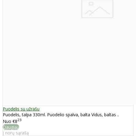
Puodelis su užrašu
Puodelis, talpa 330ml. Puodelio spalva, balta Vidus, baltas ..
23
Nuo
€8
Daugiau
Į norų sąrašą