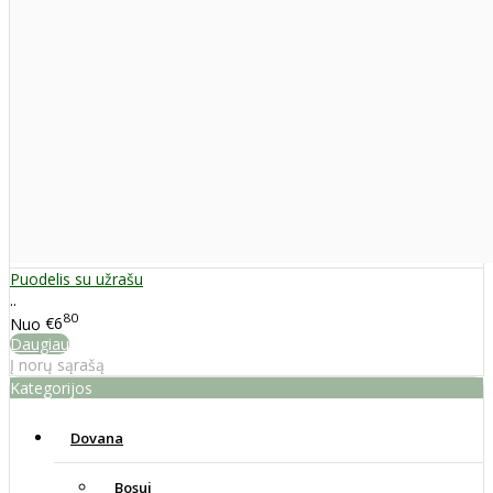
Puodelis su užrašu
..
80
Nuo
€6
Daugiau
Į norų sąrašą
Kategorijos
Dovana
Bosui