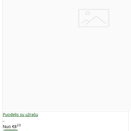
Puodelis su užrašu
..
23
Nuo
€8