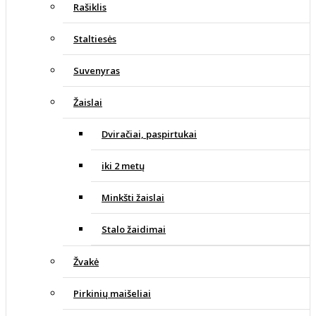
Rašiklis
Staltiesės
Suvenyras
Žaislai
Dviračiai, paspirtukai
iki 2 metų
Minkšti žaislai
Stalo žaidimai
Žvakė
Pirkinių maišeliai