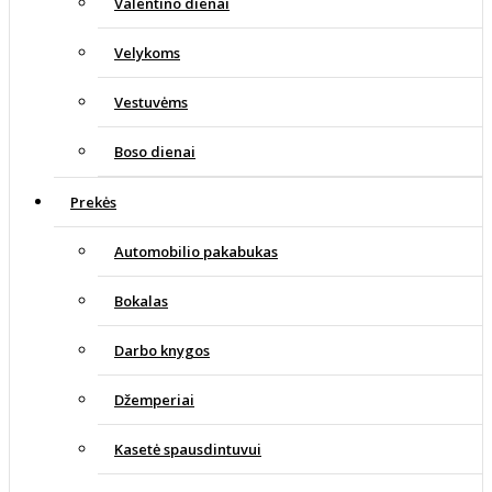
Valentino dienai
Velykoms
Vestuvėms
Boso dienai
Prekės
Automobilio pakabukas
Bokalas
Darbo knygos
Džemperiai
Kasetė spausdintuvui