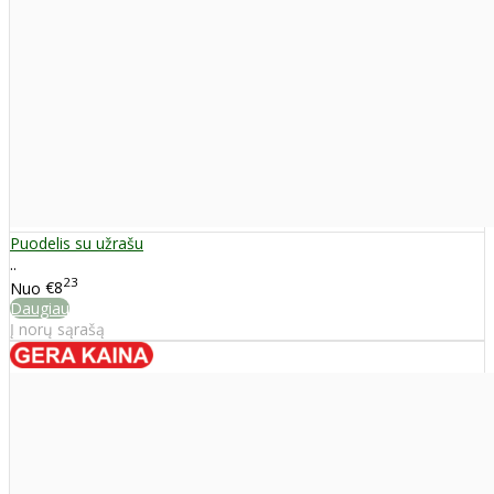
Puodelis su užrašu
..
23
Nuo
€8
Daugiau
Į norų sąrašą