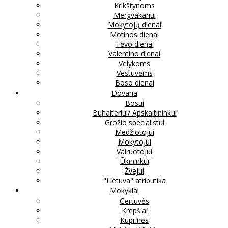
Krikštynoms
Mergvakariui
Mokytojų dienai
Motinos dienai
Tėvo dienai
Valentino dienai
Velykoms
Vestuvėms
Boso dienai
Dovana
Bosui
Buhalteriui/ Apskaitininkui
Grožio specialistui
Medžiotojui
Mokytojui
Vairuotojui
Ūkininkui
Žvejui
"Lietuva" atributika
Mokyklai
Gertuvės
Krepšiai
Kuprinės