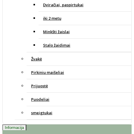
Dviračiai, paspirtukai
iki 2 metų
Minkšti žaislai
Stalo žaidimai
Žvakė
Pirkinių maišeliai
Prijuostė
Puodeliai
smeigtukai
Informacija