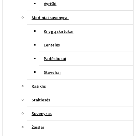
Vyriški
Mediniai suvenyrai
Knygų skirtukai
Lentelės
Padėkliukai
Stoveliai
Rašiklis
Staltiesės
Suvenyras
Žaislai