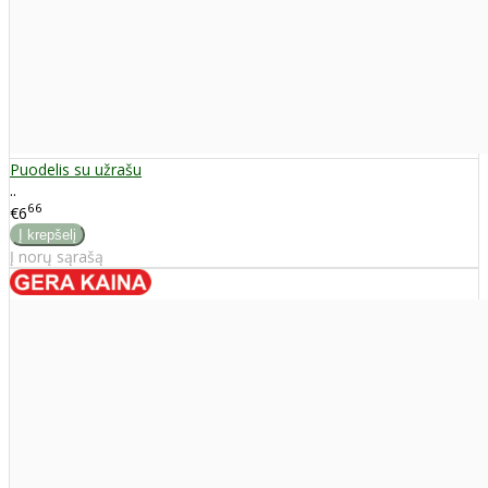
Puodelis su užrašu
..
66
€6
Į norų sąrašą