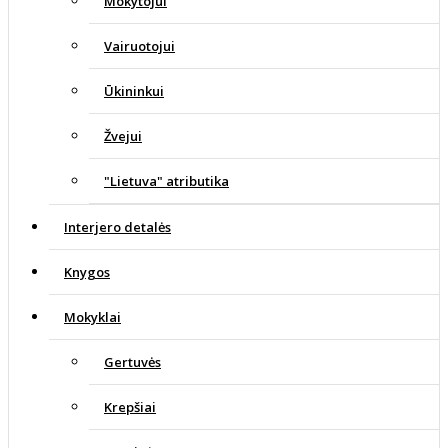
Mokytojui
Vairuotojui
Ūkininkui
Žvejui
"Lietuva" atributika
Interjero detalės
Knygos
Mokyklai
Gertuvės
Krepšiai