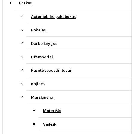
Prekės
Automobilio pakabukas
Bokalas
Darbo knygos
Džemperiai
Kasetė spausdintuvui
Kojinės
Marškinėliai
Moteriški
Vaikiški