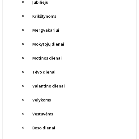
Jubiliejui
Krikštynoms
Mergvakariui
Mokytojų dienai
Motinos dienai
Tėvo dienai
Valentino dienai
Velykoms
Vestuvėms
Boso dienai