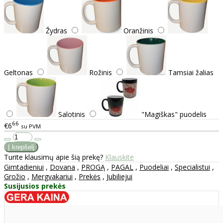
Žydras
Oranžinis
Geltonas
Rožinis
Tamsiai žalias
Salotinis
"Magiškas" puodelis
66
€6
su PVM
Turite klausimų apie šią prekę?
Klauskite
Gimtadieniui
,
Dovana
,
PROGĄ
,
PAGAL
,
Puodeliai
,
Specialistui
,
Grožio
,
Mergvakariui
,
Prekės
,
Jubiliejui
Susijusios prekės