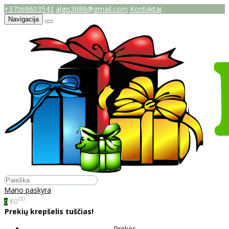
+37068603543
algis3686@gmail.com
Kontaktai
Navigacija
Mano paskyra
00
€0
0
Prekių krepšelis tuščias!
Prekės