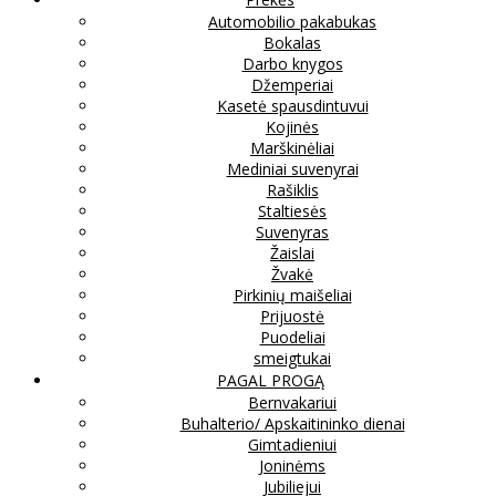
Automobilio pakabukas
Bokalas
Darbo knygos
Džemperiai
Kasetė spausdintuvui
Kojinės
Marškinėliai
Mediniai suvenyrai
Rašiklis
Staltiesės
Suvenyras
Žaislai
Žvakė
Pirkinių maišeliai
Prijuostė
Puodeliai
smeigtukai
PAGAL PROGĄ
Bernvakariui
Buhalterio/ Apskaitininko dienai
Gimtadieniui
Joninėms
Jubiliejui