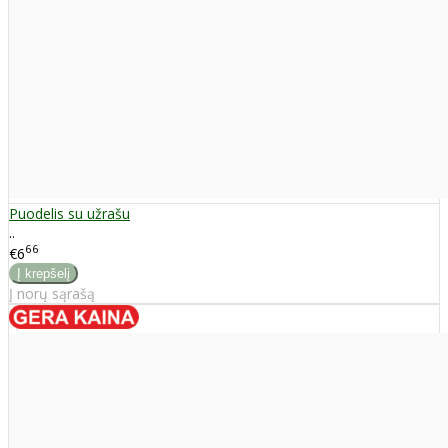
Puodelis su užrašu
..
66
€6
Į norų sąrašą