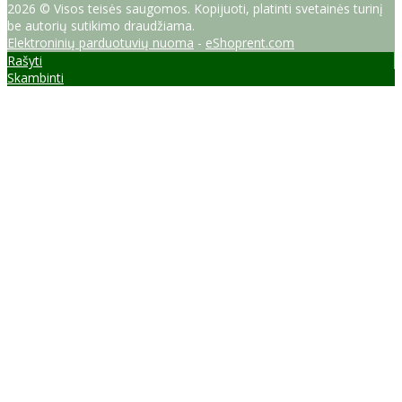
2026 © Visos teisės saugomos. Kopijuoti, platinti svetainės turinį
be autorių sutikimo draudžiama.
Elektroninių parduotuvių nuoma
-
eShoprent.com
Rašyti
Skambinti