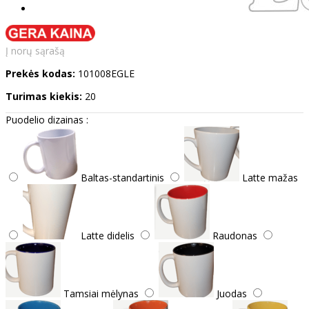
Į norų sąrašą
Prekės kodas:
101008EGLE
Turimas kiekis:
20
Puodelio dizainas :
Baltas-standartinis
Latte mažas
Latte didelis
Raudonas
Tamsiai mėlynas
Juodas