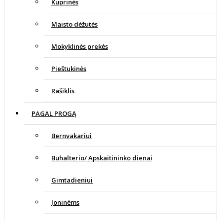
Kuprinės
Maisto dėžutės
Mokyklinės prekės
Pieštukinės
Rašiklis
PAGAL PROGĄ
Bernvakariui
Buhalterio/ Apskaitininko dienai
Gimtadieniui
Joninėms