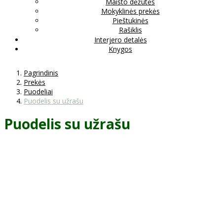
Maisto dėžutės
Mokyklinės prekės
Pieštukinės
Rašiklis
Interjero detalės
Knygos
Pagrindinis
Prekės
Puodeliai
Puodelis su užrašu
Puodelis su užrašu