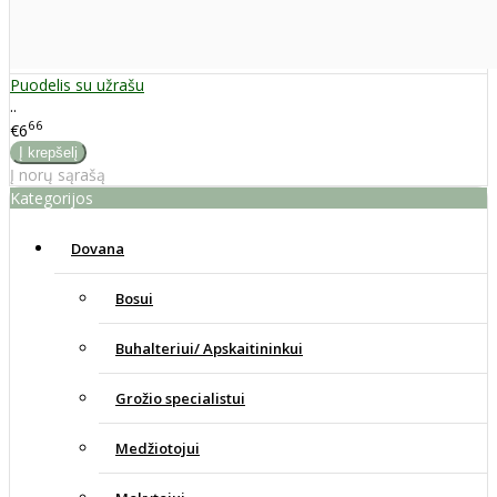
Puodelis su užrašu
..
66
€6
Į norų sąrašą
Kategorijos
Dovana
Bosui
Buhalteriui/ Apskaitininkui
Grožio specialistui
Medžiotojui