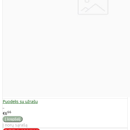
Puodelis su užrašu
..
66
€6
Į norų sąrašą