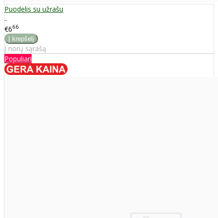
Puodelis su užrašu
..
66
€6
Į norų sąrašą
Populiari