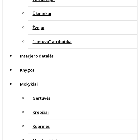
Ūkininkui
Žvejui
"Lietuva" atributika
Interjero detalės
Knygos
Mokyklai
Gertuvės
Krepšiai
Kuprinės