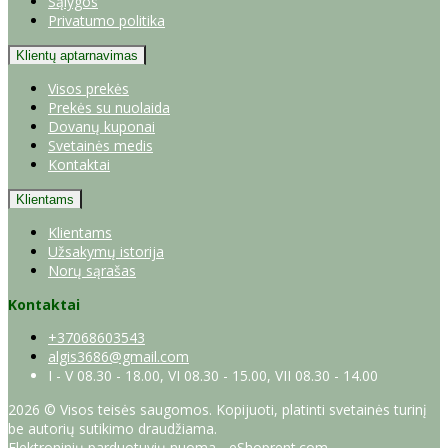
Sąlygos
Privatumo politika
Klientų aptarnavimas
Visos prekės
Prekės su nuolaida
Dovanų kuponai
Svetainės medis
Kontaktai
Klientams
Klientams
Užsakymų istorija
Norų sąrašas
Kontaktai
+37068603543
algis3686@gmail.com
I - V 08.30 - 18.00, VI 08.30 - 15.00, VII 08.30 - 14.00
2026 © Visos teisės saugomos. Kopijuoti, platinti svetainės turinį
be autorių sutikimo draudžiama.
Elektroninių parduotuvių nuoma
-
eShoprent.com