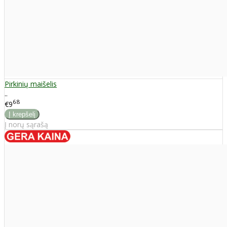
Pirkinių maišelis
..
68
€9
Į norų sąrašą