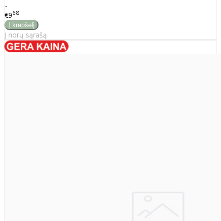
..
68
€9
Į norų sąrašą