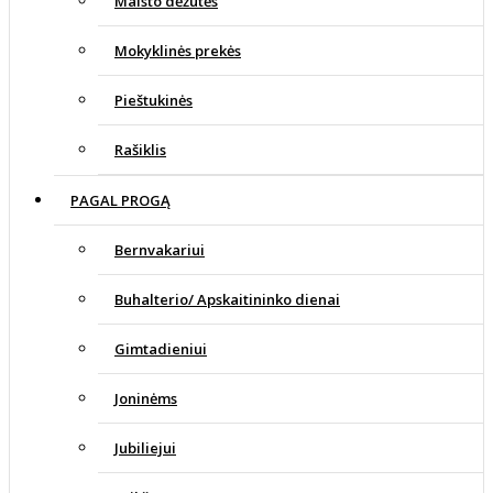
Maisto dėžutės
Mokyklinės prekės
Pieštukinės
Rašiklis
PAGAL PROGĄ
Bernvakariui
Buhalterio/ Apskaitininko dienai
Gimtadieniui
Joninėms
Jubiliejui