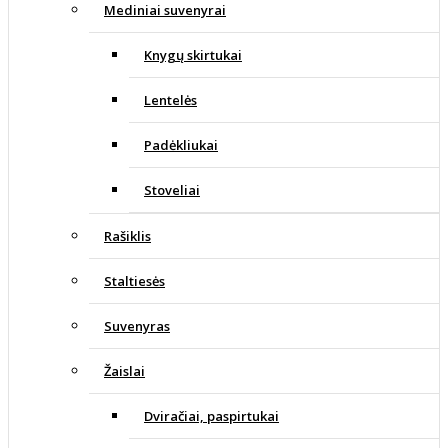
Mediniai suvenyrai
Knygų skirtukai
Lentelės
Padėkliukai
Stoveliai
Rašiklis
Staltiesės
Suvenyras
Žaislai
Dviračiai, paspirtukai