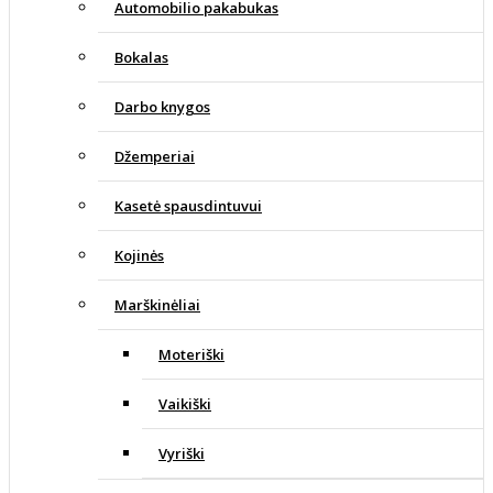
Automobilio pakabukas
Bokalas
Darbo knygos
Džemperiai
Kasetė spausdintuvui
Kojinės
Marškinėliai
Moteriški
Vaikiški
Vyriški