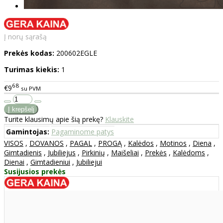
Į norų sąrašą
Prekės kodas:
200602EGLE
Turimas kiekis:
1
68
€9
su PVM
Turite klausimų apie šią prekę?
Klauskite
Gamintojas:
Pagaminome patys
VISOS
,
DOVANOS
,
PAGAL
,
PROGĄ
,
Kalėdos
,
Motinos
,
Diena
,
Gimtadienis
,
Jubiliejus
,
Pirkinių
,
Maišeliai
,
Prekės
,
Kalėdoms
,
Dienai
,
Gimtadieniui
,
Jubiliejui
Susijusios prekės