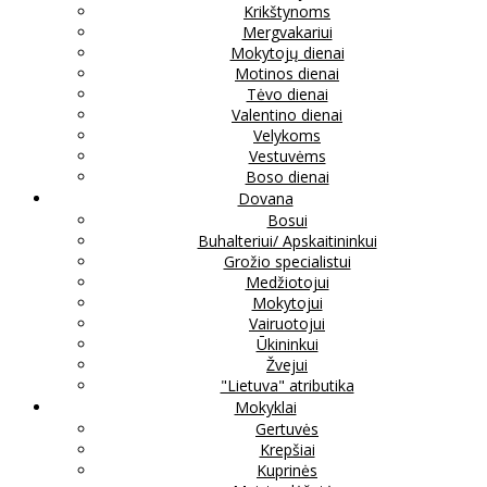
Krikštynoms
Mergvakariui
Mokytojų dienai
Motinos dienai
Tėvo dienai
Valentino dienai
Velykoms
Vestuvėms
Boso dienai
Dovana
Bosui
Buhalteriui/ Apskaitininkui
Grožio specialistui
Medžiotojui
Mokytojui
Vairuotojui
Ūkininkui
Žvejui
"Lietuva" atributika
Mokyklai
Gertuvės
Krepšiai
Kuprinės