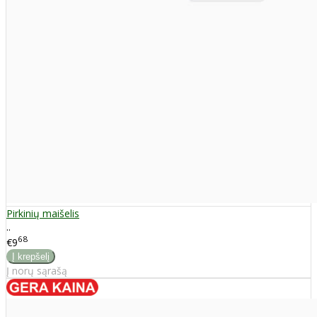
Pirkinių maišelis
..
68
€9
Į norų sąrašą