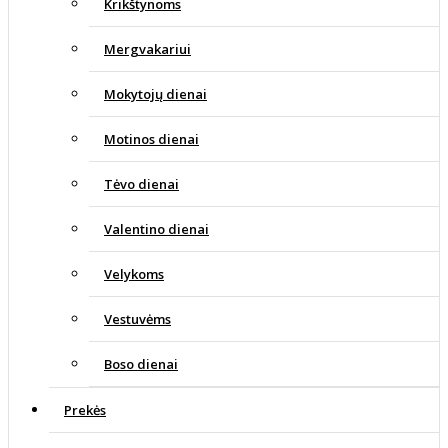
Krikštynoms
Mergvakariui
Mokytojų dienai
Motinos dienai
Tėvo dienai
Valentino dienai
Velykoms
Vestuvėms
Boso dienai
Prekės