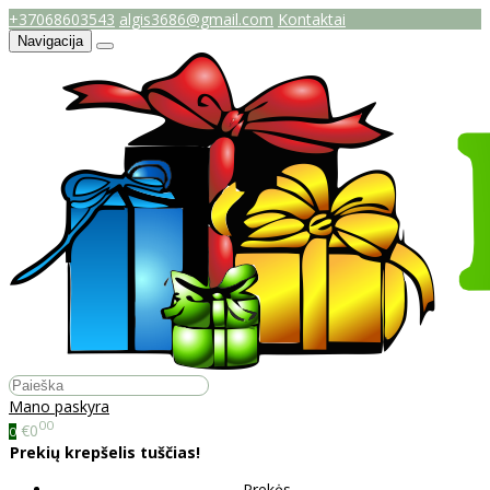
+37068603543
algis3686@gmail.com
Kontaktai
Navigacija
Mano paskyra
00
€0
0
Prekių krepšelis tuščias!
Prekės