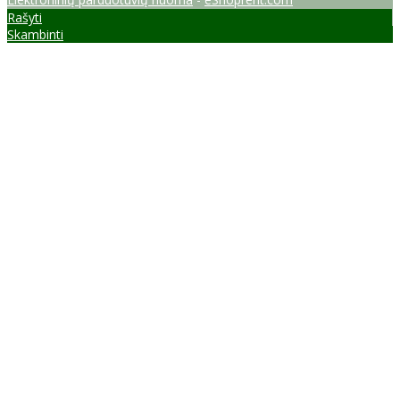
Rašyti
Skambinti