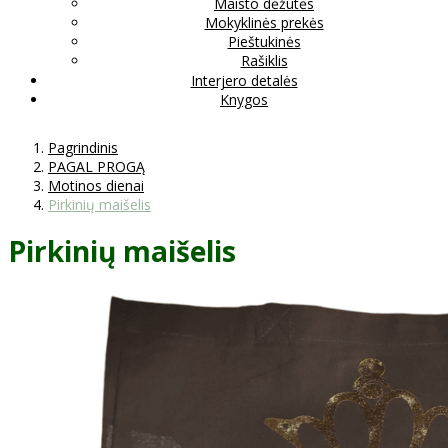
Maisto dėžutės
Mokyklinės prekės
Pieštukinės
Rašiklis
Interjero detalės
Knygos
Pagrindinis
PAGAL PROGĄ
Motinos dienai
Pirkinių maišelis
Pirkinių maišelis