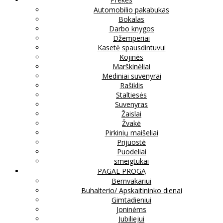
Automobilio pakabukas
Bokalas
Darbo knygos
Džemperiai
Kasetė spausdintuvui
Kojinės
Marškinėliai
Mediniai suvenyrai
Rašiklis
Staltiesės
Suvenyras
Žaislai
Žvakė
Pirkinių maišeliai
Prijuostė
Puodeliai
smeigtukai
PAGAL PROGĄ
Bernvakariui
Buhalterio/ Apskaitininko dienai
Gimtadieniui
Joninėms
Jubiliejui