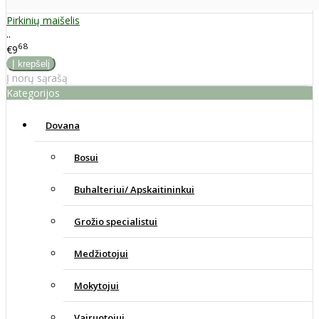
Pirkinių maišelis
..
68
€9
Į norų sąrašą
Kategorijos
Dovana
Bosui
Buhalteriui/ Apskaitininkui
Grožio specialistui
Medžiotojui
Mokytojui
Vairuotojui