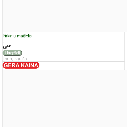
Pirkinių maišelis
..
68
€9
Į norų sąrašą