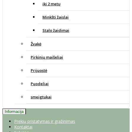
iki 2 metų
Minkšti žaislai
Stalo žaidimai
Žvakė
Pirkinių maišeliai
Prijuostė
Puodeliai
smeigtukai
Informacija
Prekių pristatymas ir gražinimas
Kontaktai