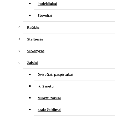
Padėkliukai
Stoveliai
Rašiklis
Staltiesės
Suvenyras
Žaislai
Dviračiai, paspirtukai
iki 2 metų
Minkšti žaislai
Stalo žaidimai