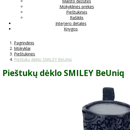
Maisto dėžutės
Mokyklinės prekės
Pieštukinės
Rašiklis
Interjero detalės
Knygos
Pagrindinis
Mokyklai
Pieštukinės
Pieštukų dėklo SMILEY BeUniq
Pieštukų dėklo SMILEY BeUniq