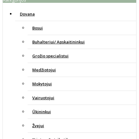
Dovana
Bosui
Buhalteriui/ Apskaitininkui
Grožio specialistui
Medžiotojui
Mokytojui
Vairuotojui
Ūkininkui
Žvejui