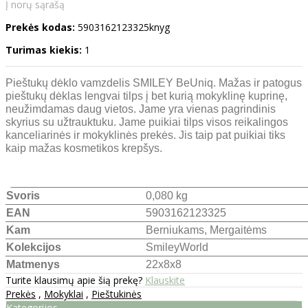
Į norų sąrašą
Prekės kodas:
5903162123325knyg
Turimas kiekis:
1
Pieštukų dėklo vamzdelis SMILEY BeUniq. Mažas ir patogus
pieštukų dėklas lengvai tilps į bet kurią mokyklinę kuprinę,
neužimdamas daug vietos. Jame yra vienas pagrindinis
skyrius su užtrauktuku. Jame puikiai tilps visos reikalingos
kanceliarinės ir mokyklinės prekės. Jis taip pat puikiai tiks
kaip mažas kosmetikos krepšys.
Svoris
0,080 kg
EAN
5903162123325
Kam
Berniukams
,
Mergaitėms
Kolekcijos
SmileyWorld
Matmenys
22x8x8
Turite klausimų apie šią prekę?
Klauskite
Prekės
,
Mokyklai
,
Pieštukinės
Kategorijos