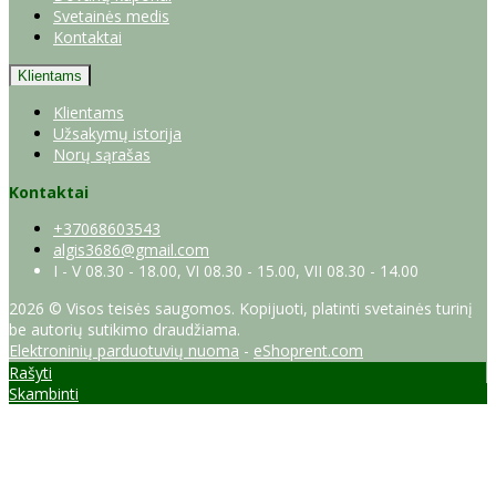
Svetainės medis
Kontaktai
Klientams
Klientams
Užsakymų istorija
Norų sąrašas
Kontaktai
+37068603543
algis3686@gmail.com
I - V 08.30 - 18.00, VI 08.30 - 15.00, VII 08.30 - 14.00
2026 © Visos teisės saugomos. Kopijuoti, platinti svetainės turinį
be autorių sutikimo draudžiama.
Elektroninių parduotuvių nuoma
-
eShoprent.com
Rašyti
Skambinti