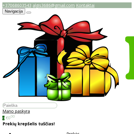
+37068603543
algis3686@gmail.com
Kontaktai
Navigacija
Mano paskyra
00
€0
0
Prekių krepšelis tuščias!
Prekės