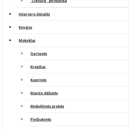
"Lietuva" atributika
Interjero detalės
Knygos
Mokyklai
Gertuvės
Krepšiai
Kuprinės
Maisto dėžutės
Mokyklinės prekės
Pieštukinės