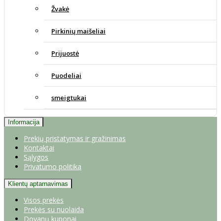
Žvakė
Pirkinių maišeliai
Prijuostė
Puodeliai
smeigtukai
Informacija
Prekių pristatymas ir gražinimas
Kontaktai
Sąlygos
Privatumo politika
Klientų aptarnavimas
Visos prekės
Prekės su nuolaida
Dovanų kuponai