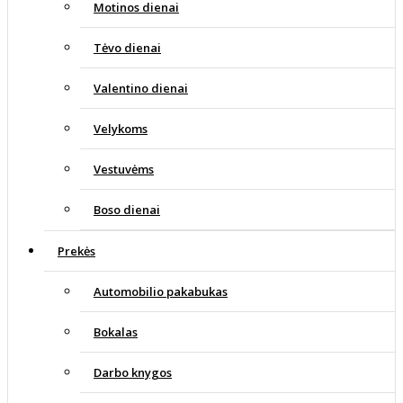
Motinos dienai
Tėvo dienai
Valentino dienai
Velykoms
Vestuvėms
Boso dienai
Prekės
Automobilio pakabukas
Bokalas
Darbo knygos