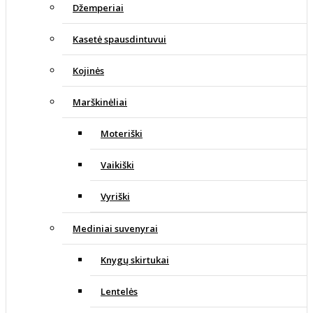
Džemperiai
Kasetė spausdintuvui
Kojinės
Marškinėliai
Moteriški
Vaikiški
Vyriški
Mediniai suvenyrai
Knygų skirtukai
Lentelės