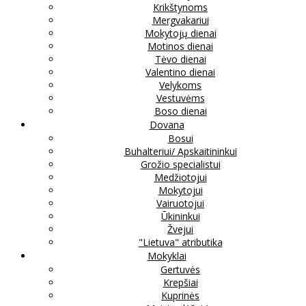
Krikštynoms
Mergvakariui
Mokytojų dienai
Motinos dienai
Tėvo dienai
Valentino dienai
Velykoms
Vestuvėms
Boso dienai
Dovana
Bosui
Buhalteriui/ Apskaitininkui
Grožio specialistui
Medžiotojui
Mokytojui
Vairuotojui
Ūkininkui
Žvejui
"Lietuva" atributika
Mokyklai
Gertuvės
Krepšiai
Kuprinės