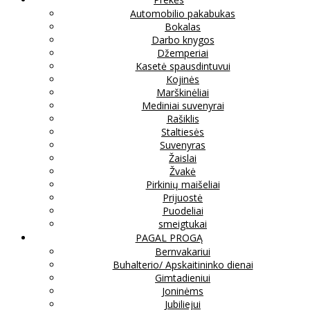
Automobilio pakabukas
Bokalas
Darbo knygos
Džemperiai
Kasetė spausdintuvui
Kojinės
Marškinėliai
Mediniai suvenyrai
Rašiklis
Staltiesės
Suvenyras
Žaislai
Žvakė
Pirkinių maišeliai
Prijuostė
Puodeliai
smeigtukai
PAGAL PROGĄ
Bernvakariui
Buhalterio/ Apskaitininko dienai
Gimtadieniui
Joninėms
Jubiliejui