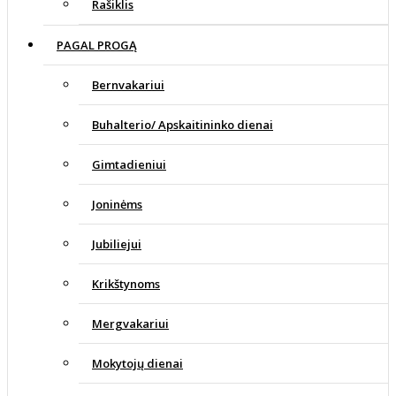
Rašiklis
PAGAL PROGĄ
Bernvakariui
Buhalterio/ Apskaitininko dienai
Gimtadieniui
Joninėms
Jubiliejui
Krikštynoms
Mergvakariui
Mokytojų dienai