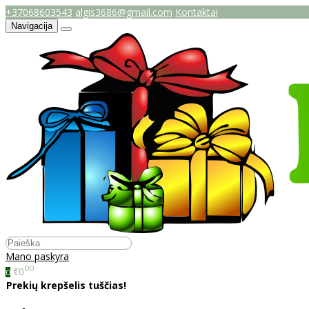
+37068603543
algis3686@gmail.com
Kontaktai
Navigacija
Mano paskyra
00
€0
0
Prekių krepšelis tuščias!