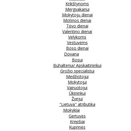
Krikštynoms
Mergvakariui
Mokytojų dienai
Motinos dienai
Tėvo dienai
Valentino dienai
Velykoms
Vestuvėms
Boso dienai
Dovana
Bosui
Buhalteriui/ Apskaitininkui
Grožio specialistui
Medžiotojui
Mokytojui
Vairuotojui
Ūkininkui
Žvejui
"Lietuva" atributika
Mokyklai
Gertuvės
Krepšiai
Kuprinės