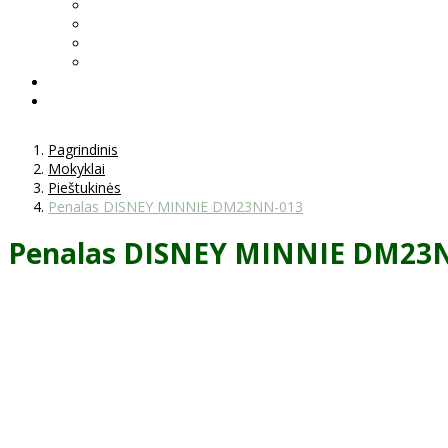
Pagrindinis
Mokyklai
Pieštukinės
Penalas DISNEY MINNIE DM23NN-013
Penalas DISNEY MINNIE DM23