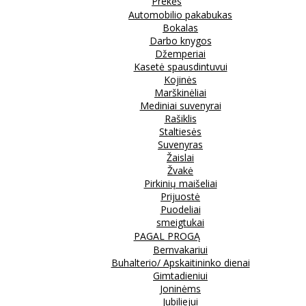
Prekės
Automobilio pakabukas
Bokalas
Darbo knygos
Džemperiai
Kasetė spausdintuvui
Kojinės
Marškinėliai
Mediniai suvenyrai
Rašiklis
Staltiesės
Suvenyras
Žaislai
Žvakė
Pirkinių maišeliai
Prijuostė
Puodeliai
smeigtukai
PAGAL PROGĄ
Bernvakariui
Buhalterio/ Apskaitininko dienai
Gimtadieniui
Joninėms
Jubiliejui