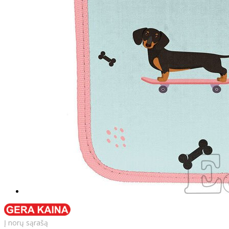
Į norų sąrašą