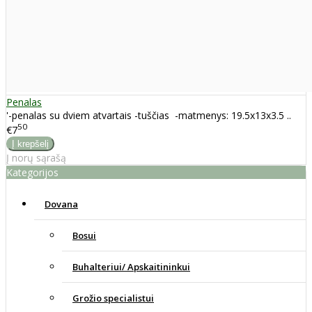
Penalas
'-penalas su dviem atvartais -tuščias -matmenys: 19.5x13x3.5 ..
50
€7
Į norų sąrašą
Kategorijos
Dovana
Bosui
Buhalteriui/ Apskaitininkui
Grožio specialistui