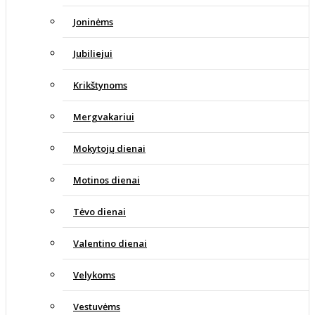
Joninėms
Jubiliejui
Krikštynoms
Mergvakariui
Mokytojų dienai
Motinos dienai
Tėvo dienai
Valentino dienai
Velykoms
Vestuvėms