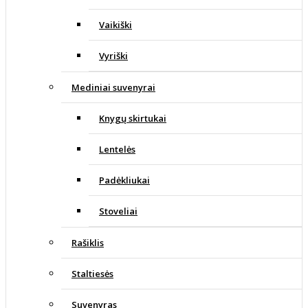
Vaikiški
Vyriški
Mediniai suvenyrai
Knygų skirtukai
Lentelės
Padėkliukai
Stoveliai
Rašiklis
Staltiesės
Suvenyras