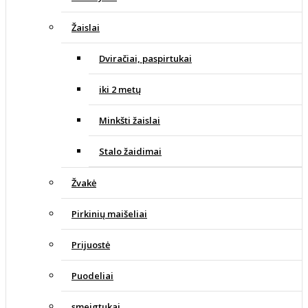
Žaislai
Dviračiai, paspirtukai
iki 2 metų
Minkšti žaislai
Stalo žaidimai
Žvakė
Pirkinių maišeliai
Prijuostė
Puodeliai
smeigtukai