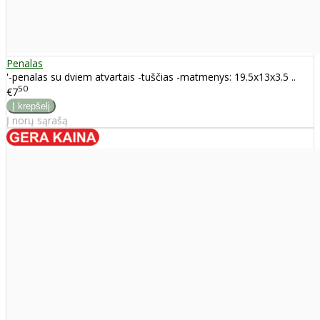
Penalas
'-penalas su dviem atvartais -tuščias -matmenys: 19.5x13x3.5 ..
50
€7
Į norų sąrašą