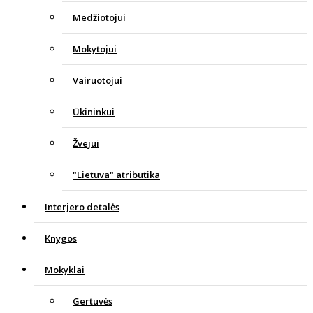
Medžiotojui
Mokytojui
Vairuotojui
Ūkininkui
Žvejui
"Lietuva" atributika
Interjero detalės
Knygos
Mokyklai
Gertuvės