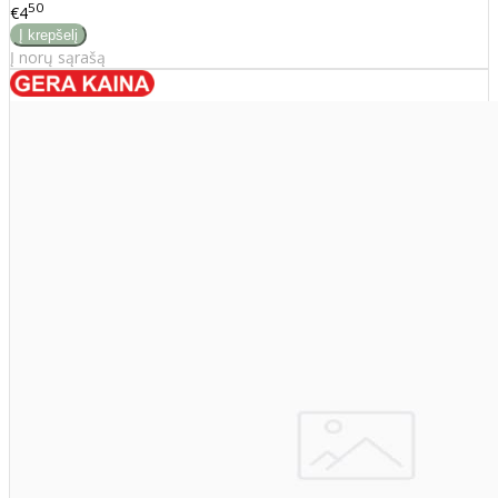
50
€4
Į norų sąrašą