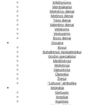
Krikštynoms
Mergvakariui
Mokytojų dienai
Motinos dienai
Tėvo dienai
Valentino dienai
Velykoms
Vestuvėms
Boso dienai
Dovana
Bosui
Buhalteriui/ Apskaitininkui
Grožio specialistui
Medžiotojui
Mokytojui
Vairuotojui
Ūkininkui
Žvejui
"Lietuva" atributika
Mokyklai
Gertuvės
Krepšiai
Kuprinės