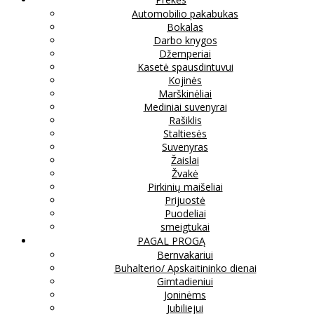
Automobilio pakabukas
Bokalas
Darbo knygos
Džemperiai
Kasetė spausdintuvui
Kojinės
Marškinėliai
Mediniai suvenyrai
Rašiklis
Staltiesės
Suvenyras
Žaislai
Žvakė
Pirkinių maišeliai
Prijuostė
Puodeliai
smeigtukai
PAGAL PROGĄ
Bernvakariui
Buhalterio/ Apskaitininko dienai
Gimtadieniui
Joninėms
Jubiliejui