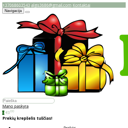
+37068603543
algis3686@gmail.com
Kontaktai
Navigacija
Mano paskyra
00
€0
0
Prekių krepšelis tuščias!
Prekės