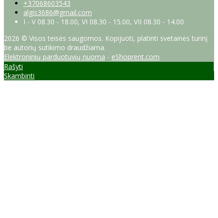
+37068603543
algis3686@gmail.com
I - V 08.30 - 18.00, VI 08.30 - 15.00, VII 08.30 - 14.00
2026 © Visos teisės saugomos. Kopijuoti, platinti svetainės turinį
be autorių sutikimo draudžiama.
Elektroninių parduotuvių nuoma
-
eShoprent.com
Rašyti
Skambinti