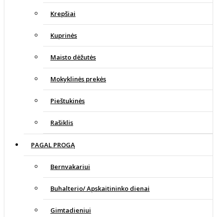
Krepšiai
Kuprinės
Maisto dėžutės
Mokyklinės prekės
Pieštukinės
Rašiklis
PAGAL PROGĄ
Bernvakariui
Buhalterio/ Apskaitininko dienai
Gimtadieniui