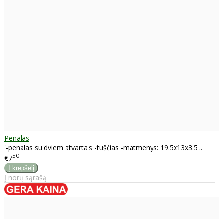
Penalas
'-penalas su dviem atvartais -tuščias -matmenys: 19.5x13x3.5 ..
50
€7
Į norų sąrašą