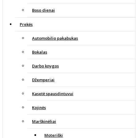
Boso dienai
Prekės
Automobilio pakabukas
Bokalas
Darbo knygos
Džemperiai
Kasetė spausdintuvui
Kojinės
Marškinėliai
Moteriški