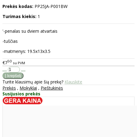
Prekės kodas:
PP25JA-P001BW
Turimas kiekis:
1
'-penalas su dviem atvartais
-tuščias
-matmenys: 19.5x13x3.5
50
€7
su PVM
Turite klausimų apie šią prekę?
Klauskite
Prekės
,
Mokyklai
,
Pieštukinės
Susijusios prekės