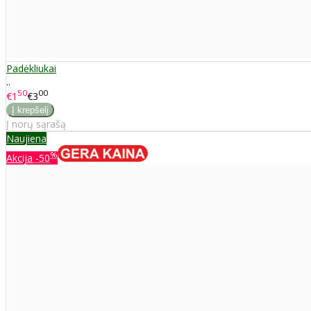
Padėkliukai
..
50
00
€1
€3
Į norų sąrašą
Naujiena
%
Akcija
-50