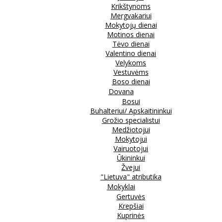
Krikštynoms
Mergvakariui
Mokytojų dienai
Motinos dienai
Tėvo dienai
Valentino dienai
Velykoms
Vestuvėms
Boso dienai
Dovana
Bosui
Buhalteriui/ Apskaitininkui
Grožio specialistui
Medžiotojui
Mokytojui
Vairuotojui
Ūkininkui
Žvejui
"Lietuva" atributika
Mokyklai
Gertuvės
Krepšiai
Kuprinės