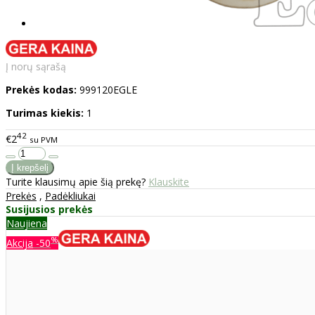
Į norų sąrašą
Prekės kodas:
999120EGLE
Turimas kiekis:
1
42
€2
su PVM
Turite klausimų apie šią prekę?
Klauskite
Prekės
,
Padėkliukai
Susijusios prekės
Naujiena
%
Akcija
-50