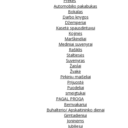
Prekės
Automobilio pakabukas
Bokalas
Darbo knygos
Džemperiai
Kasetė spausdintuvui
Kojinės
Marškinėliai
Mediniai suvenyrai
Rašiklis
Staltiesės
Suvenyras
Žaislai
Žvakė
Pirkinių maišeliai
Prijuostė
Puodeliai
smeigtukai
PAGAL PROGĄ
Bernvakariui
Buhalterio/ Apskaitininko dienai
Gimtadieniui
Joninėms
Jubiliejui