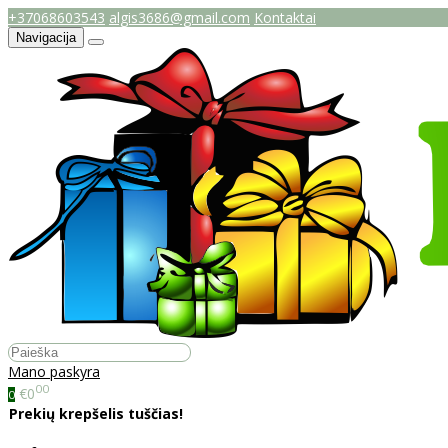
+37068603543
algis3686@gmail.com
Kontaktai
Navigacija
Mano paskyra
00
€0
0
Prekių krepšelis tuščias!