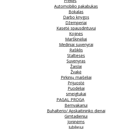
Prekės
Automobilio pakabukas
Bokalas
Darbo knygos
Džemperiai
Kasetė spausdintuvui
Kojinės
Marškinėliai
Mediniai suvenyrai
Rašiklis
Staltiesės
Suvenyras
Žaislai
Žvakė
Pirkinių maišeliai
Prijuostė
Puodeliai
smeigtukai
PAGAL PROGĄ
Bernvakariui
Buhalterio/ Apskaitininko dienai
Gimtadieniui
Joninėms
Jubiliejui