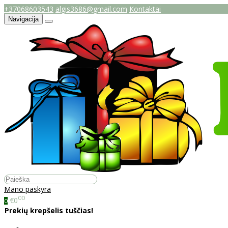
+37068603543
algis3686@gmail.com
Kontaktai
Navigacija
Mano paskyra
00
€0
0
Prekių krepšelis tuščias!