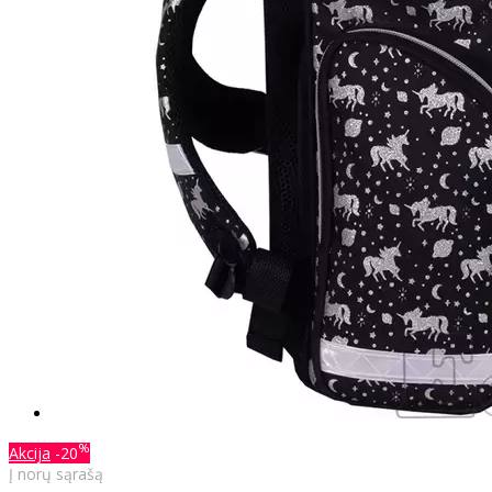
%
Akcija
-20
Į norų sąrašą