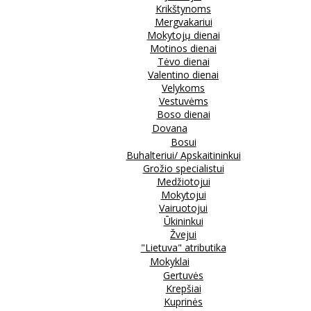
Krikštynoms
Mergvakariui
Mokytojų dienai
Motinos dienai
Tėvo dienai
Valentino dienai
Velykoms
Vestuvėms
Boso dienai
Dovana
Bosui
Buhalteriui/ Apskaitininkui
Grožio specialistui
Medžiotojui
Mokytojui
Vairuotojui
Ūkininkui
Žvejui
"Lietuva" atributika
Mokyklai
Gertuvės
Krepšiai
Kuprinės