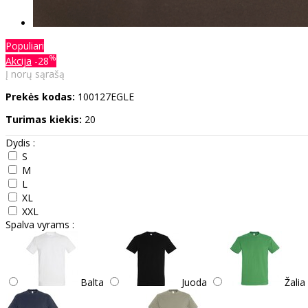
Populiari
%
Akcija
-28
Į norų sąrašą
Prekės kodas:
100127EGLE
Turimas kiekis:
20
Dydis :
S
M
L
XL
XXL
Spalva vyrams :
Balta
Juoda
Žalia