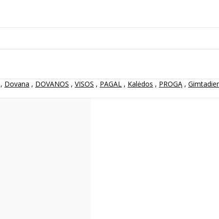
,
Dovana
,
DOVANOS
,
VISOS
,
PAGAL
,
Kalėdos
,
PROGĄ
,
Gimtadien