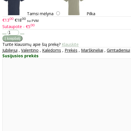
Tamsi mėlyna
Pilka
00
00
€13
€18
su PVM
00
Sutaupote - €5
Turite klausimų apie šią prekę?
Klauskite
Jubiliejui
,
Valentino
,
Kalėdoms
,
Prekės
,
Marškinėliai
,
Gimtadieniui
Susijusios prekės