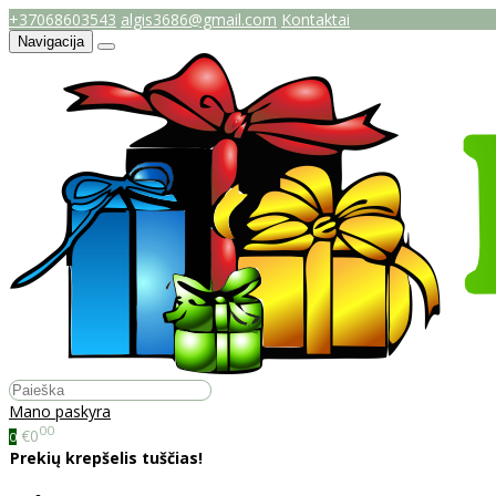
+37068603543
algis3686@gmail.com
Kontaktai
Navigacija
Mano paskyra
00
€0
0
Prekių krepšelis tuščias!