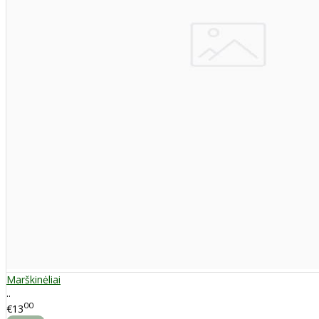
Marškinėliai
..
00
€13