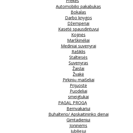
Prekės
Automobilio pakabukas
Bokalas
Darbo knygos
Džemperiai
Kasetė spausdintuvui
Kojinės
Marškinėliai
Mediniai suvenyrai
Rašiklis
Staltiesės
Suvenyras
Žaislai
Žvakė
Pirkinių maišeliai
Prijuostė
Puodeliai
smeigtukai
PAGAL PROGĄ
Bernvakariui
Buhalterio/ Apskaitininko dienai
Gimtadieniui
Joninėms
Jubiliejui