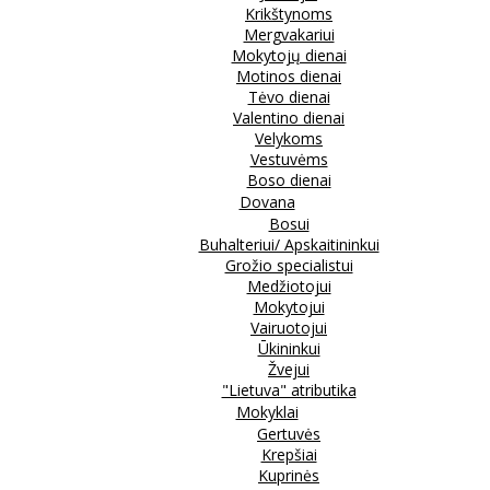
Krikštynoms
Mergvakariui
Mokytojų dienai
Motinos dienai
Tėvo dienai
Valentino dienai
Velykoms
Vestuvėms
Boso dienai
Dovana
Bosui
Buhalteriui/ Apskaitininkui
Grožio specialistui
Medžiotojui
Mokytojui
Vairuotojui
Ūkininkui
Žvejui
"Lietuva" atributika
Mokyklai
Gertuvės
Krepšiai
Kuprinės