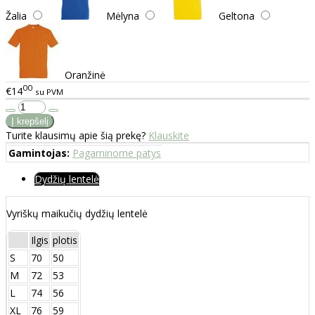
Žalia
Mėlyna
Geltona
Oranžinė
00
€14
su PVM
Turite klausimų apie šią prekę?
Klauskite
Gamintojas:
Pagaminome patys
Dydžių lentelė
Vyriškų maikučių dydžių lentelė
Ilgis
plotis
S
70
50
M
72
53
L
74
56
XL
76
59