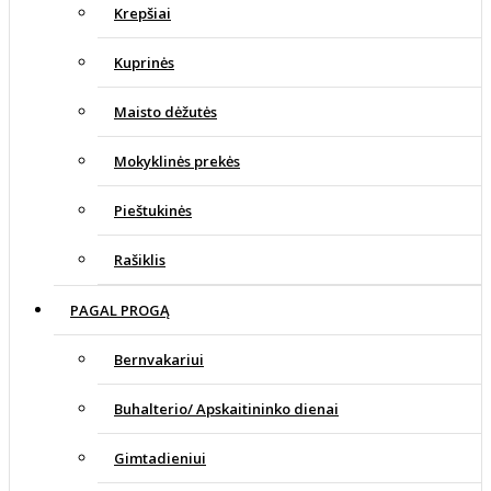
Krepšiai
Kuprinės
Maisto dėžutės
Mokyklinės prekės
Pieštukinės
Rašiklis
PAGAL PROGĄ
Bernvakariui
Buhalterio/ Apskaitininko dienai
Gimtadieniui