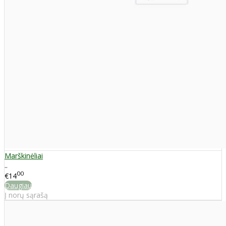
Marškinėliai
..
00
€14
Daugiau
Į norų sąrašą