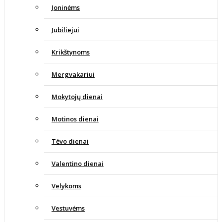
Joninėms
Jubiliejui
Krikštynoms
Mergvakariui
Mokytojų dienai
Motinos dienai
Tėvo dienai
Valentino dienai
Velykoms
Vestuvėms