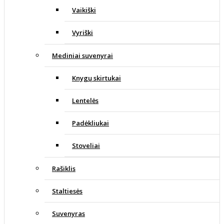
Vaikiški
Vyriški
Mediniai suvenyrai
Knygų skirtukai
Lentelės
Padėkliukai
Stoveliai
Rašiklis
Staltiesės
Suvenyras