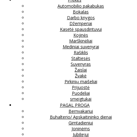
Automobilio pakabukas
Bokalas
Darbo knygos
Džemperiai
Kasetė spausdintuvui
Kojinės
Marškinėliai
Mediniai suvenyrai
Rašiklis
Staltiesės
Suvenyras
Žaislai
Žvakė
Pirkinių maišeliai
Prijuostė
Puodeliai
smeigtukai
PAGAL PROGĄ
Bernvakariui
Buhalterio/ Apskaitininko dienai
Gimtadieniui
Joninėms
Jubiliejui