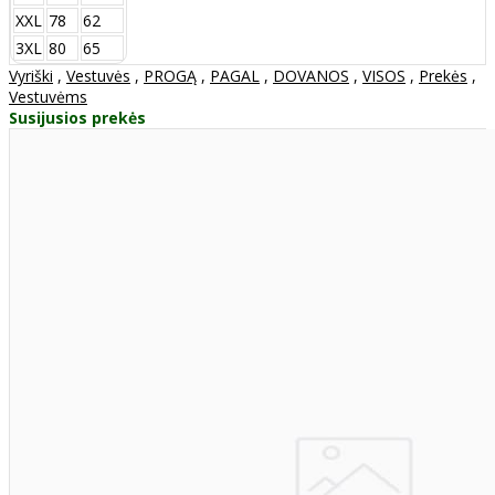
XXL
78
62
3XL
80
65
Vyriški
,
Vestuvės
,
PROGĄ
,
PAGAL
,
DOVANOS
,
VISOS
,
Prekės
,
Vestuvėms
Susijusios prekės