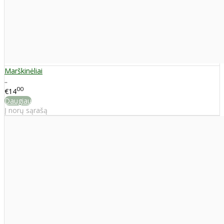
Marškinėliai
..
00
€14
Daugiau
Į norų sąrašą