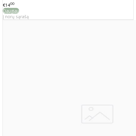
00
€14
Daugiau
Į norų sąrašą