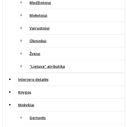
Medžiotojui
Mokytojui
Vairuotojui
Ūkininkui
Žvejui
"Lietuva" atributika
Interjero detalės
Knygos
Mokyklai
Gertuvės