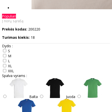
Populiari
Į norų sąrašą
Prekės kodas:
200220
Turimas kiekis:
18
Dydis :
S
M
L
XL
XXL
Spalva vyrams :
Balta
Juoda