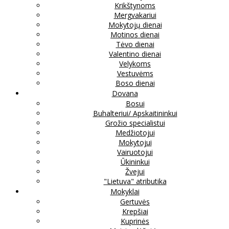
Krikštynoms
Mergvakariui
Mokytojų dienai
Motinos dienai
Tėvo dienai
Valentino dienai
Velykoms
Vestuvėms
Boso dienai
Dovana
Bosui
Buhalteriui/ Apskaitininkui
Grožio specialistui
Medžiotojui
Mokytojui
Vairuotojui
Ūkininkui
Žvejui
"Lietuva" atributika
Mokyklai
Gertuvės
Krepšiai
Kuprinės