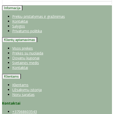
Informacija
Prekių pristatymas ir gražinimas
Kontaktai
Sąlygos
Privatumo politika
Klientų aptarnavimas
Visos prekės
Prekės su nuolaida
Dovanų kuponai
Svetainės medis
Kontaktai
Klientams
Klientams
Užsakymų istorija
Norų sąrašas
Kontaktai
+37068603543