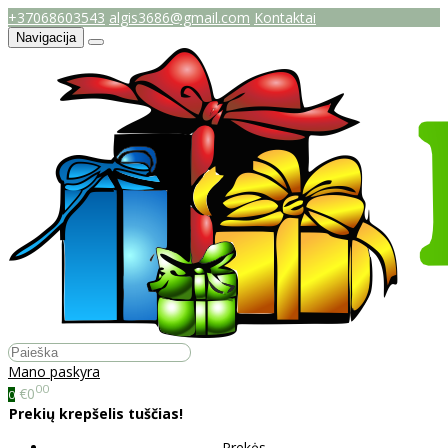
+37068603543
algis3686@gmail.com
Kontaktai
Navigacija
Mano paskyra
00
€0
0
Prekių krepšelis tuščias!
Prekės