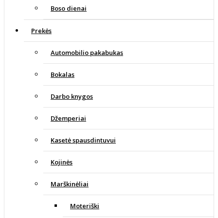
Boso dienai
Prekės
Automobilio pakabukas
Bokalas
Darbo knygos
Džemperiai
Kasetė spausdintuvui
Kojinės
Marškinėliai
Moteriški