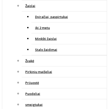
Žaislai
Dviračiai, paspirtukai
iki 2 metų
Minkšti žaislai
Stalo žaidimai
Žvakė
Pirkinių maišeliai
Prijuostė
Puodeliai
smeigtukai