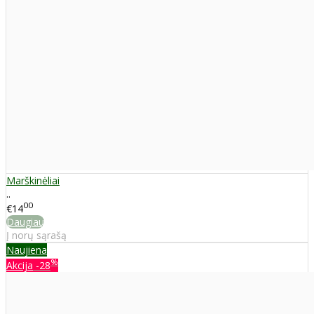
Marškinėliai
..
00
€14
Daugiau
Į norų sąrašą
Naujiena
%
Akcija
-28