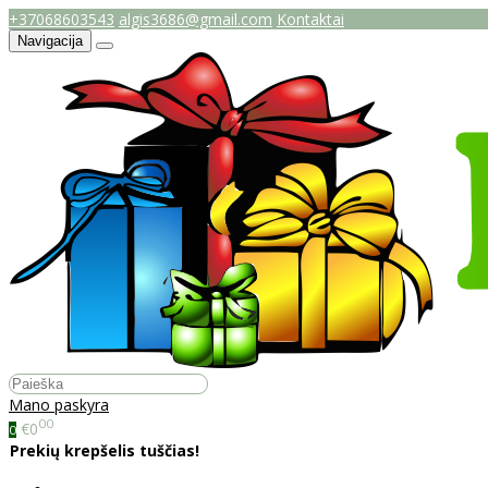
+37068603543
algis3686@gmail.com
Kontaktai
Navigacija
Mano paskyra
00
€0
0
Prekių krepšelis tuščias!