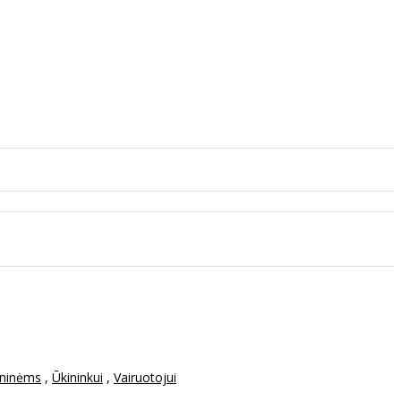
oninėms
,
Ūkininkui
,
Vairuotojui