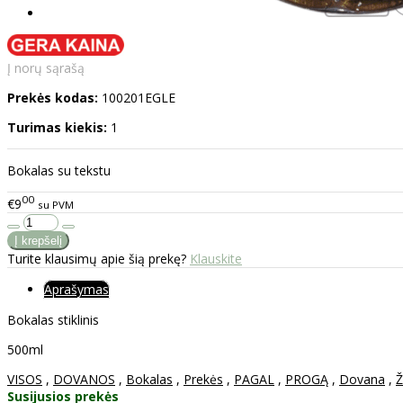
Į norų sąrašą
Prekės kodas:
100201EGLE
Turimas kiekis:
1
Bokalas su tekstu
00
€9
su PVM
Turite klausimų apie šią prekę?
Klauskite
Aprašymas
Bokalas stiklinis
500ml
VISOS
,
DOVANOS
,
Bokalas
,
Prekės
,
PAGAL
,
PROGĄ
,
Dovana
,
Ž
Susijusios prekės