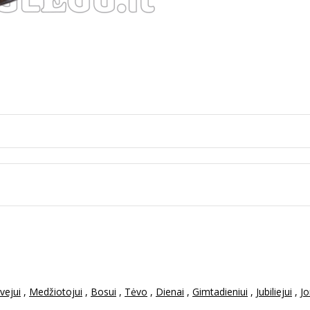
vejui
,
Medžiotojui
,
Bosui
,
Tėvo
,
Dienai
,
Gimtadieniui
,
Jubiliejui
,
J