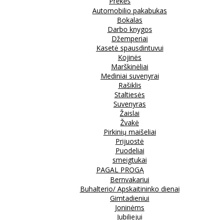
Prekės
Automobilio pakabukas
Bokalas
Darbo knygos
Džemperiai
Kasetė spausdintuvui
Kojinės
Marškinėliai
Mediniai suvenyrai
Rašiklis
Staltiesės
Suvenyras
Žaislai
Žvakė
Pirkinių maišeliai
Prijuostė
Puodeliai
smeigtukai
PAGAL PROGĄ
Bernvakariui
Buhalterio/ Apskaitininko dienai
Gimtadieniui
Joninėms
Jubiliejui