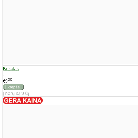
Bokalas
..
00
€9
Į norų sąrašą