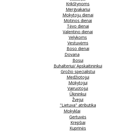
Krikštynoms
Mergvakariui
Mokytojų dienai
Motinos dienai
Tėvo dienai
Valentino dienai
Velykoms
Vestuvėms
Boso dienai
Dovana
Bosui
Buhalteriui/ Apskaitininkui
Grožio specialistui
Medžiotojui
Mokytojui
Vairuotojui
Ūkininkui
Žvejui
"Lietuva" atributika
Mokyklai
Gertuvės
Krepšiai
Kuprinės