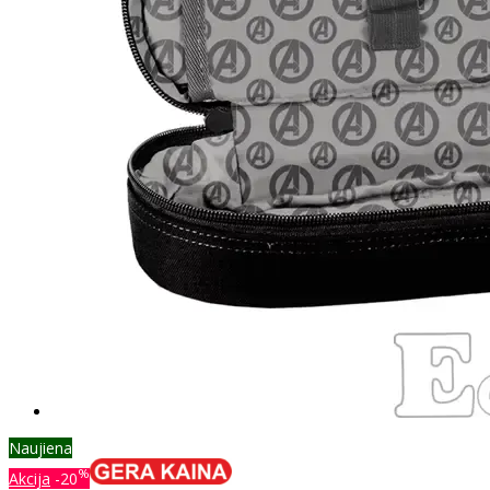
Naujiena
%
Akcija
-20