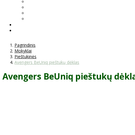
Pagrindinis
Mokyklai
Pieštukinės
Avengers BeUniq pieštukų dėklas
Avengers BeUniq pieštukų dėkl