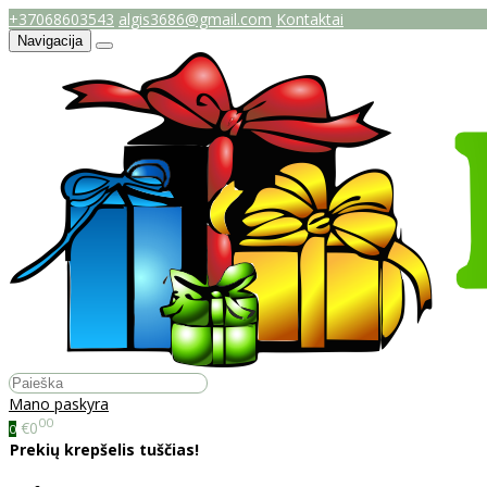
+37068603543
algis3686@gmail.com
Kontaktai
Navigacija
Mano paskyra
00
€0
0
Prekių krepšelis tuščias!