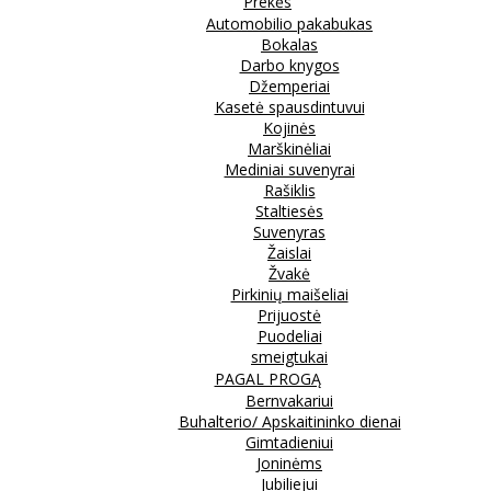
Prekės
Automobilio pakabukas
Bokalas
Darbo knygos
Džemperiai
Kasetė spausdintuvui
Kojinės
Marškinėliai
Mediniai suvenyrai
Rašiklis
Staltiesės
Suvenyras
Žaislai
Žvakė
Pirkinių maišeliai
Prijuostė
Puodeliai
smeigtukai
PAGAL PROGĄ
Bernvakariui
Buhalterio/ Apskaitininko dienai
Gimtadieniui
Joninėms
Jubiliejui