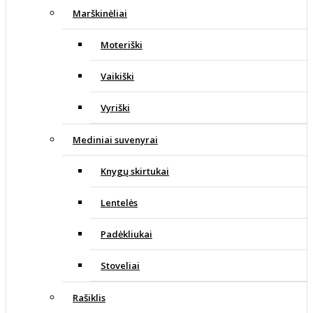
Marškinėliai
Moteriški
Vaikiški
Vyriški
Mediniai suvenyrai
Knygų skirtukai
Lentelės
Padėkliukai
Stoveliai
Rašiklis