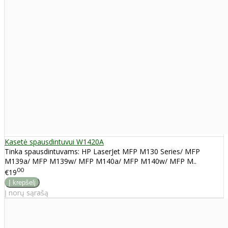
Kasetė spausdintuvui W1420A
Tinka spausdintuvams: HP LaserJet MFP M130 Series/ MFP
M139a/ MFP M139w/ MFP M140a/ MFP M140w/ MFP M..
00
€19
Į norų sąrašą