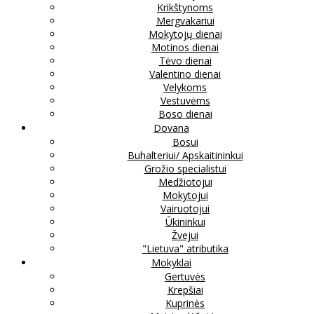
Krikštynoms
Mergvakariui
Mokytojų dienai
Motinos dienai
Tėvo dienai
Valentino dienai
Velykoms
Vestuvėms
Boso dienai
Dovana
Bosui
Buhalteriui/ Apskaitininkui
Grožio specialistui
Medžiotojui
Mokytojui
Vairuotojui
Ūkininkui
Žvejui
"Lietuva" atributika
Mokyklai
Gertuvės
Krepšiai
Kuprinės