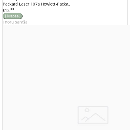
Packard Laser 107a Hewlett-Packa..
00
€12
Į norų sąrašą