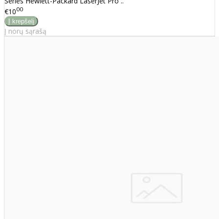
Series Hewlett-Packard LaserJet Pro ..
00
€10
Į norų sąrašą