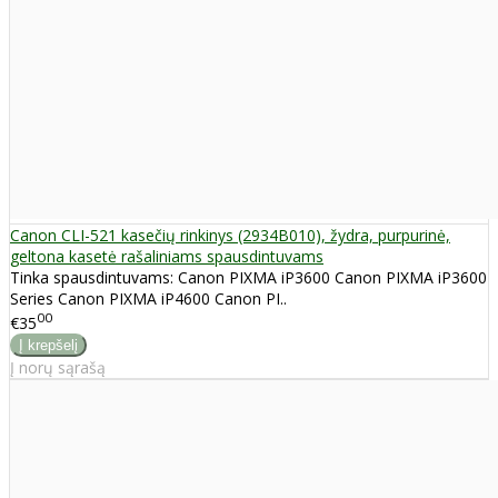
Canon CLI-521 kasečių rinkinys (2934B010), žydra, purpurinė,
geltona kasetė rašaliniams spausdintuvams
Tinka spausdintuvams: Canon PIXMA iP3600 Canon PIXMA iP3600
Series Canon PIXMA iP4600 Canon PI..
00
€35
Į norų sąrašą