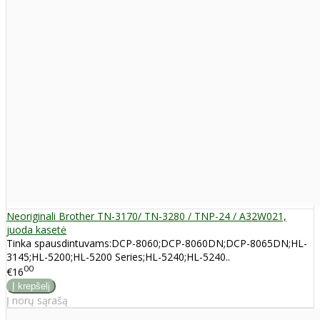
Neoriginali Brother TN-3170/ TN-3280 / TNP-24 / A32W021,
juoda kasetė
Tinka spausdintuvams:DCP-8060;DCP-8060DN;DCP-8065DN;HL-
3145;HL-5200;HL-5200 Series;HL-5240;HL-5240..
00
€16
Į norų sąrašą