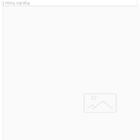
Į norų sąrašą