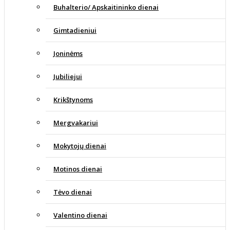
Buhalterio/ Apskaitininko dienai
Gimtadieniui
Joninėms
Jubiliejui
Krikštynoms
Mergvakariui
Mokytojų dienai
Motinos dienai
Tėvo dienai
Valentino dienai