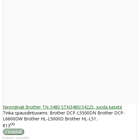
Neoriginali Brother TN-3480 STN3480/3422S, juoda kasetė
Tinka spausdintuvams: Brother DCP-L5500DN Brother DCP-
L6600DW Brother HL-L5000D Brother HL-L51..
00
€13
Į norų sąrašą