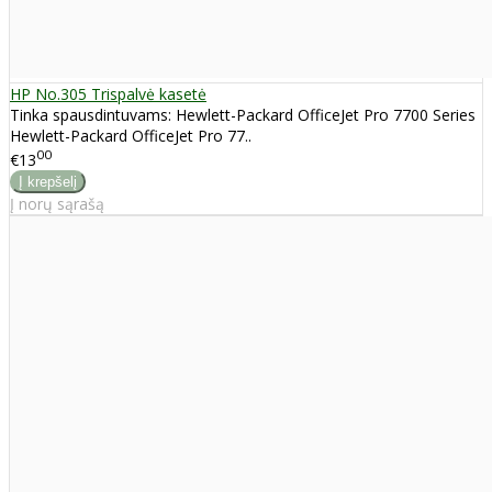
HP No.305 Trispalvė kasetė
Tinka spausdintuvams: Hewlett-Packard OfficeJet Pro 7700 Series
Hewlett-Packard OfficeJet Pro 77..
00
€13
Į norų sąrašą