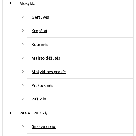
Mokyklai
Gertuvės
Krepšiai
Kuprinės
Maisto dėžutės
Mokyklinės prekės
Pieštukinės
Rašiklis
PAGAL PROGĄ
Bernvakariui