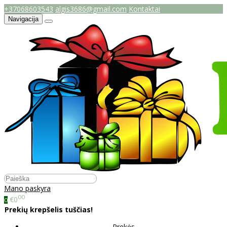
+37068603543
algis3686@gmail.com
Kontaktai
Navigacija
Mano paskyra
00
€0
0
Prekių krepšelis tuščias!
Prekės