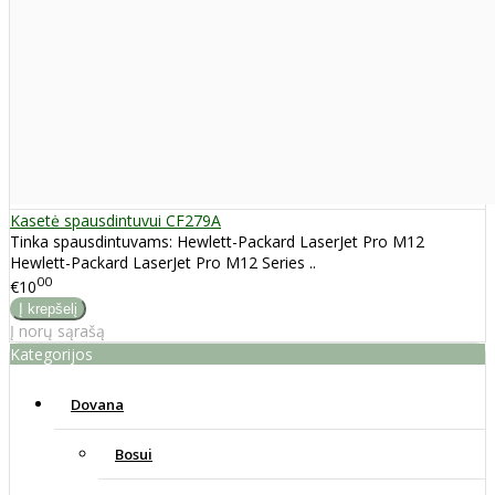
Kasetė spausdintuvui CF279A
Tinka spausdintuvams: Hewlett-Packard LaserJet Pro M12
Hewlett-Packard LaserJet Pro M12 Series ..
00
€10
Į norų sąrašą
Kategorijos
Dovana
Bosui