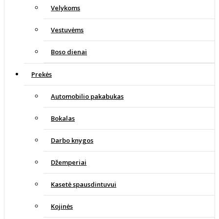
Velykoms
Vestuvėms
Boso dienai
Prekės
Automobilio pakabukas
Bokalas
Darbo knygos
Džemperiai
Kasetė spausdintuvui
Kojinės