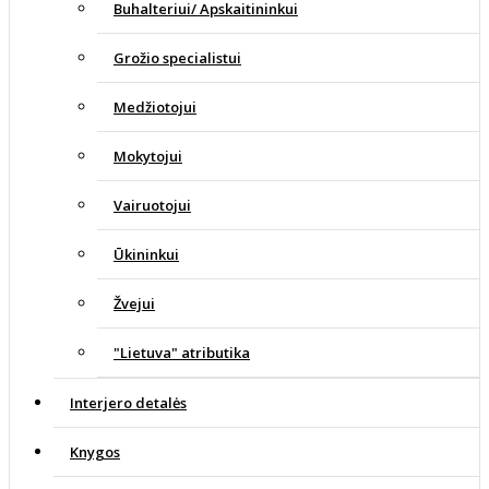
Buhalteriui/ Apskaitininkui
Grožio specialistui
Medžiotojui
Mokytojui
Vairuotojui
Ūkininkui
Žvejui
"Lietuva" atributika
Interjero detalės
Knygos