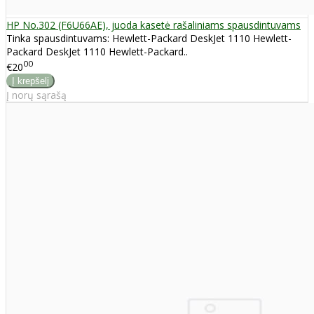
HP No.302 (F6U66AE), juoda kasetė rašaliniams spausdintuvams
Tinka spausdintuvams: Hewlett-Packard DeskJet 1110 Hewlett-
Packard DeskJet 1110 Hewlett-Packard..
00
€20
Į norų sąrašą