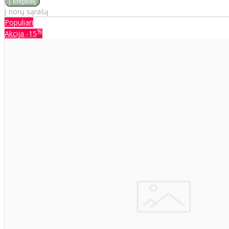
Į norų sąrašą
Populiari
%
Akcija
-15