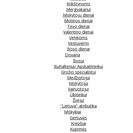
Krikštynoms
Mergvakariui
Mokytojų dienai
Motinos dienai
Tėvo dienai
Valentino dienai
Velykoms
Vestuvėms
Boso dienai
Dovana
Bosui
Buhalteriui/ Apskaitininkui
Grožio specialistui
Medžiotojui
Mokytojui
Vairuotojui
Ūkininkui
Žvejui
"Lietuva" atributika
Mokyklai
Gertuvės
Krepšiai
Kuprinės