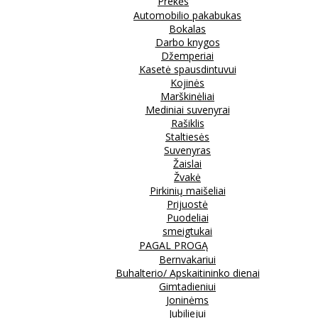
Prekės
Automobilio pakabukas
Bokalas
Darbo knygos
Džemperiai
Kasetė spausdintuvui
Kojinės
Marškinėliai
Mediniai suvenyrai
Rašiklis
Staltiesės
Suvenyras
Žaislai
Žvakė
Pirkinių maišeliai
Prijuostė
Puodeliai
smeigtukai
PAGAL PROGĄ
Bernvakariui
Buhalterio/ Apskaitininko dienai
Gimtadieniui
Joninėms
Jubiliejui