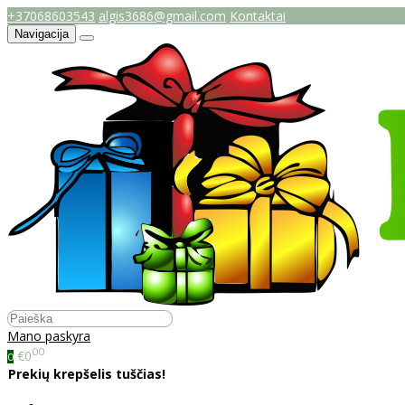
+37068603543
algis3686@gmail.com
Kontaktai
Navigacija
Mano paskyra
00
€0
0
Prekių krepšelis tuščias!