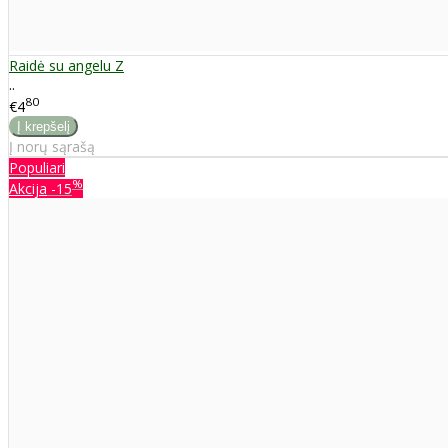
Raidė su angelu Z
..
80
€4
Į norų sąrašą
Populiari
%
Akcija
-15