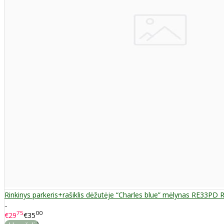
Rinkinys parkeris+rašiklis dėžutėje “Charles blue” mėlynas RE33PD
..
75
00
€29
€35