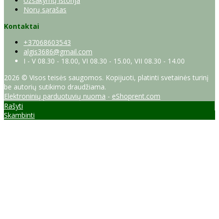
Užsakymų istorija
Norų sąrašas
Kontaktai
+37068603543
algis3686@gmail.com
I - V 08.30 - 18.00, VI 08.30 - 15.00, VII 08.30 - 14.00
2026 © Visos teisės saugomos. Kopijuoti, platinti svetainės turinį
be autorių sutikimo draudžiama.
Elektroninių parduotuvių nuoma
-
eShoprent.com
Rašyti
Skambinti