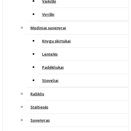
Vaikiški
Vyriški
Mediniai suvenyrai
Knygų skirtukai
Lentelės
Padėkliukai
Stoveliai
Rašiklis
Staltiesės
Suvenyras