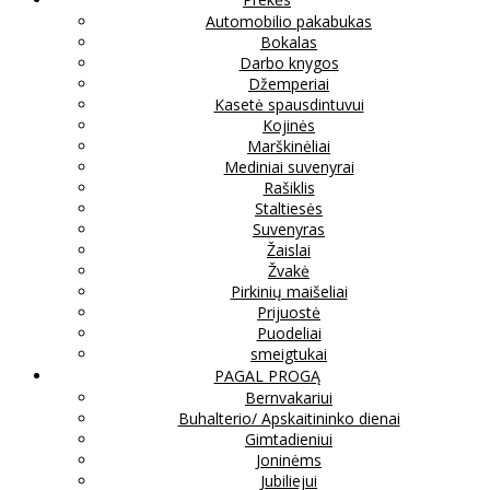
Automobilio pakabukas
Bokalas
Darbo knygos
Džemperiai
Kasetė spausdintuvui
Kojinės
Marškinėliai
Mediniai suvenyrai
Rašiklis
Staltiesės
Suvenyras
Žaislai
Žvakė
Pirkinių maišeliai
Prijuostė
Puodeliai
smeigtukai
PAGAL PROGĄ
Bernvakariui
Buhalterio/ Apskaitininko dienai
Gimtadieniui
Joninėms
Jubiliejui