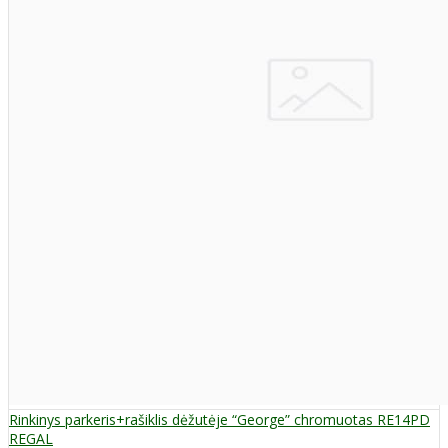
Rinkinys parkeris+rašiklis dėžutėje “George” chromuotas RE14PD
REGAL