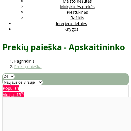
Maisto dėžutės
Mokyklinės prekės
Pieštukinės
Rašiklis
Interjero detalės
Knygos
Prekių paieška - Apskaitininko
Pagrindinis
Prekių paieška
Populiari
%
Akcija
-15