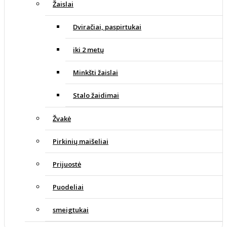
Žaislai
Dviračiai, paspirtukai
iki 2 metų
Minkšti žaislai
Stalo žaidimai
Žvakė
Pirkinių maišeliai
Prijuostė
Puodeliai
smeigtukai