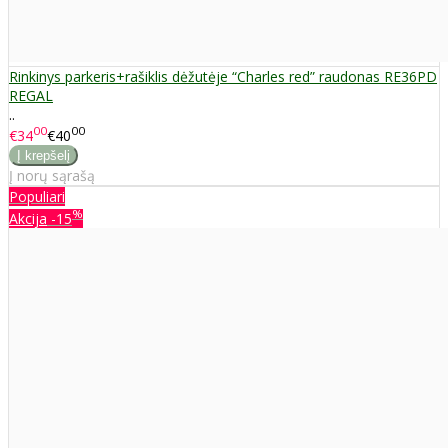
Rinkinys parkeris+rašiklis dėžutėje “Charles red” raudonas RE36PD
REGAL
..
00
00
€34
€40
Į norų sąrašą
Populiari
%
Akcija
-15