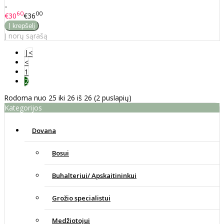
..
60
00
€30
€36
Į norų sąrašą
|<
<
1
2
Rodoma nuo 25 iki 26 iš 26 (2 puslapių)
Kategorijos
Dovana
Bosui
Buhalteriui/ Apskaitininkui
Grožio specialistui
Medžiotojui