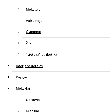
Mokytojui
Vairuotojui
Ūkininkui
Žvejui
"Lietuva" atributika
Interjero detalės
Knygos
Mokyklai
Gertuvės
Krepšiai