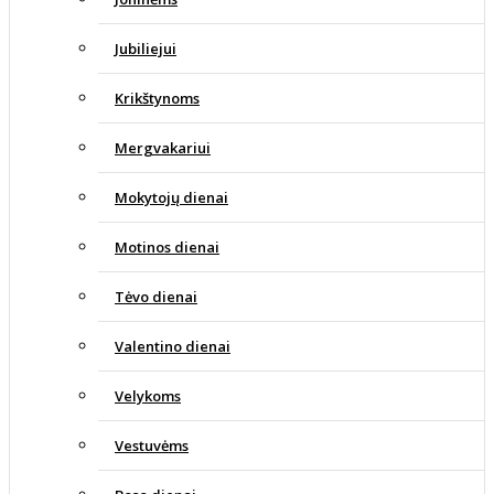
Jubiliejui
Krikštynoms
Mergvakariui
Mokytojų dienai
Motinos dienai
Tėvo dienai
Valentino dienai
Velykoms
Vestuvėms