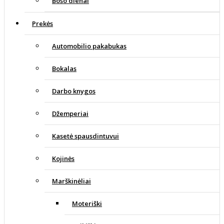
Boso dienai
Prekės
Automobilio pakabukas
Bokalas
Darbo knygos
Džemperiai
Kasetė spausdintuvui
Kojinės
Marškinėliai
Moteriški