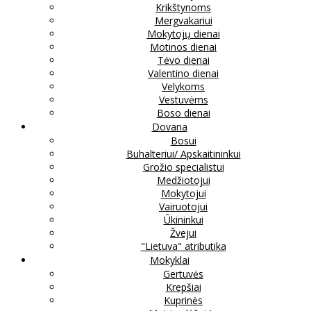
Krikštynoms
Mergvakariui
Mokytojų dienai
Motinos dienai
Tėvo dienai
Valentino dienai
Velykoms
Vestuvėms
Boso dienai
Dovana
Bosui
Buhalteriui/ Apskaitininkui
Grožio specialistui
Medžiotojui
Mokytojui
Vairuotojui
Ūkininkui
Žvejui
"Lietuva" atributika
Mokyklai
Gertuvės
Krepšiai
Kuprinės