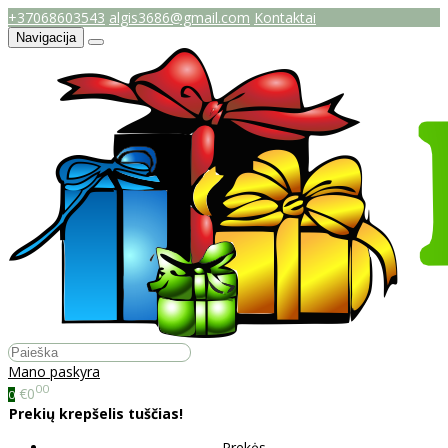
+37068603543
algis3686@gmail.com
Kontaktai
Navigacija
Mano paskyra
00
€0
0
Prekių krepšelis tuščias!
Prekės