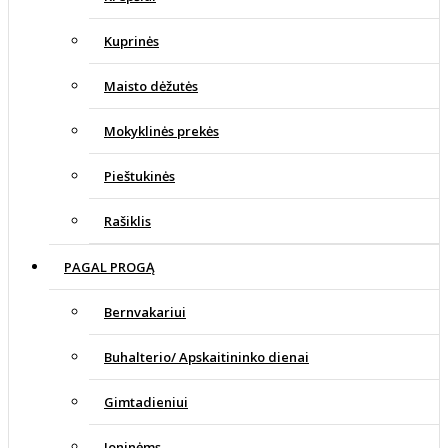
Kuprinės
Maisto dėžutės
Mokyklinės prekės
Pieštukinės
Rašiklis
PAGAL PROGĄ
Bernvakariui
Buhalterio/ Apskaitininko dienai
Gimtadieniui
Joninėms